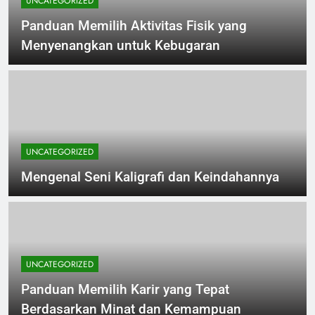
UNCATEGORIZED
Panduan Memilih Aktivitas Fisik yang
Menyenangkan untuk Kebugaran
UNCATEGORIZED
Mengenal Seni Kaligrafi dan Keindahannya
UNCATEGORIZED
Panduan Memilih Karir yang Tepat
Berdasarkan Minat dan Kemampuan