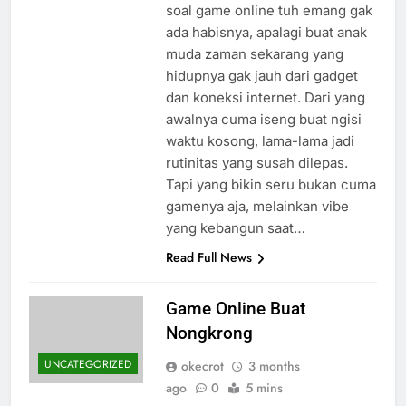
soal game online tuh emang gak
ada habisnya, apalagi buat anak
muda zaman sekarang yang
hidupnya gak jauh dari gadget
dan koneksi internet. Dari yang
awalnya cuma iseng buat ngisi
waktu kosong, lama-lama jadi
rutinitas yang susah dilepas.
Tapi yang bikin seru bukan cuma
gamenya aja, melainkan vibe
yang kebangun saat…
Read Full News
Game Online Buat
Nongkrong
UNCATEGORIZED
okecrot
3 months
ago
0
5 mins