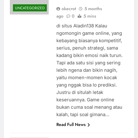
UNCATEGORIZED
okecrot
5 months
ago
0
5 mins
di situs Aladin138 Kalau
ngomongin game online, yang
kebayang biasanya kompetitif,
serius, penuh strategi, sama
kadang bikin emosi naik turun.
Tapi ada satu sisi yang sering
lebih ngena dan bikin nagih,
yaitu momen-momen kocak
yang nggak bisa lo prediksi.
Justru di situlah letak
keseruannya. Game online
bukan cuma soal menang atau
kalah, tapi soal gimana…
Read Full News