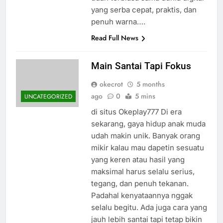
yang serba cepat, praktis, dan
penuh warna….
Read Full News
Main Santai Tapi Fokus
okecrot
5 months
ago
0
5 mins
UNCATEGORIZED
di situs Okeplay777 Di era
sekarang, gaya hidup anak muda
udah makin unik. Banyak orang
mikir kalau mau dapetin sesuatu
yang keren atau hasil yang
maksimal harus selalu serius,
tegang, dan penuh tekanan.
Padahal kenyataannya nggak
selalu begitu. Ada juga cara yang
jauh lebih santai tapi tetap bikin