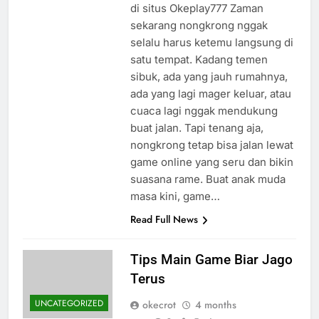
di situs Okeplay777 Zaman
sekarang nongkrong nggak
selalu harus ketemu langsung di
satu tempat. Kadang temen
sibuk, ada yang jauh rumahnya,
ada yang lagi mager keluar, atau
cuaca lagi nggak mendukung
buat jalan. Tapi tenang aja,
nongkrong tetap bisa jalan lewat
game online yang seru dan bikin
suasana rame. Buat anak muda
masa kini, game…
Read Full News
Tips Main Game Biar Jago
Terus
UNCATEGORIZED
okecrot
4 months