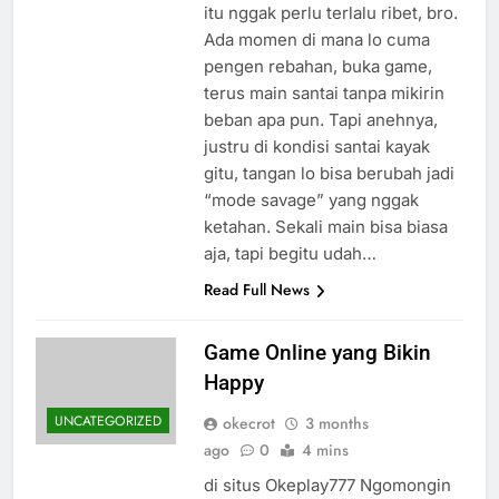
itu nggak perlu terlalu ribet, bro.
Ada momen di mana lo cuma
pengen rebahan, buka game,
terus main santai tanpa mikirin
beban apa pun. Tapi anehnya,
justru di kondisi santai kayak
gitu, tangan lo bisa berubah jadi
“mode savage” yang nggak
ketahan. Sekali main bisa biasa
aja, tapi begitu udah…
Read Full News
Game Online yang Bikin
Happy
UNCATEGORIZED
okecrot
3 months
ago
0
4 mins
di situs Okeplay777 Ngomongin