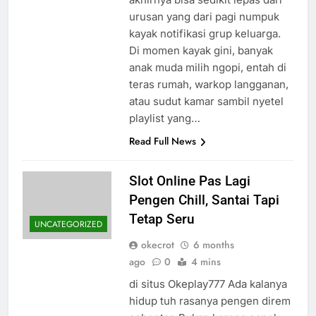
urusan yang dari pagi numpuk
kayak notifikasi grup keluarga.
Di momen kayak gini, banyak
anak muda milih ngopi, entah di
teras rumah, warkop langganan,
atau sudut kamar sambil nyetel
playlist yang…
Read Full News
Slot Online Pas Lagi
Pengen Chill, Santai Tapi
Tetap Seru
UNCATEGORIZED
okecrot
6 months
ago
0
4 mins
di situs Okeplay777 Ada kalanya
hidup tuh rasanya pengen direm