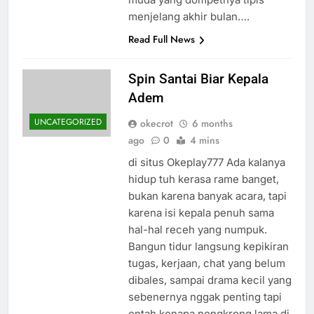
menjelang akhir bulan….
Read Full News
Spin Santai Biar Kepala
Adem
UNCATEGORIZED
okecrot
6 months
ago
0
4 mins
di situs Okeplay777 Ada kalanya
hidup tuh kerasa rame banget,
bukan karena banyak acara, tapi
karena isi kepala penuh sama
hal-hal receh yang numpuk.
Bangun tidur langsung kepikiran
tugas, kerjaan, chat yang belum
dibales, sampai drama kecil yang
sebenernya nggak penting tapi
entah kenapa nongkrong lama di