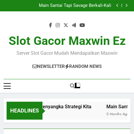
Ketika Musuh Nggak Menyangka Strategi Kita
Skip
Main Santai Tapi Savage Berkali-Kali
to
Game Online yang Bikin Happy
Game Online Buat Nongkrong
content
Ketika Musuh Nggak Menyangka Strategi Kita
Main Santai Tapi Savage Berkali-Kali
Game Online yang Bikin Happy
Slot Gacor Maxwin Ez
Game Online Buat Nongkrong
Server Slot Gacor Mudah Mendapatkan Maxwin
NEWSLETTER
RANDOM NEWS
a Musuh Nggak Menyangka Strategi Kita
Main Santai Ta
HEADLINES
hs Ago
2 Months Ago