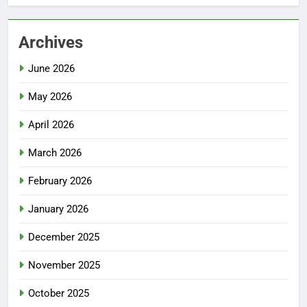
Archives
June 2026
May 2026
April 2026
March 2026
February 2026
January 2026
December 2025
November 2025
October 2025