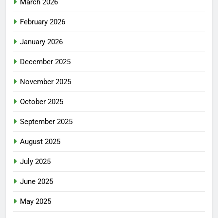
March 2026
February 2026
January 2026
December 2025
November 2025
October 2025
September 2025
August 2025
July 2025
June 2025
May 2025