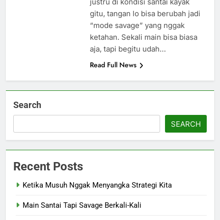
justru di kondisi santai kayak
gitu, tangan lo bisa berubah jadi
“mode savage” yang nggak
ketahan. Sekali main bisa biasa
aja, tapi begitu udah…
Read Full News
Search
SEARCH
Recent Posts
Ketika Musuh Nggak Menyangka Strategi Kita
Main Santai Tapi Savage Berkali-Kali