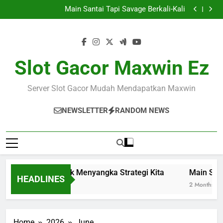
Ketika Musuh Nggak Menyangka Strategi Kita
Skip
Main Santai Tapi Savage Berkali-Kali
to
Game Online yang Bikin Happy
Game Online Buat Nongkrong
content
Ketika Musuh Nggak Menyangka Strategi Kita
Main Santai Tapi Savage Berkali-Kali
Game Online yang Bikin Happy
Slot Gacor Maxwin Ez
Game Online Buat Nongkrong
Server Slot Gacor Mudah Mendapatkan Maxwin
NEWSLETTER
RANDOM NEWS
Ketika Musuh Nggak Menyangka Strategi Kita
Main Santa
HEADLINES
1 Month Ago
2 Months Ag
Home
2026
June