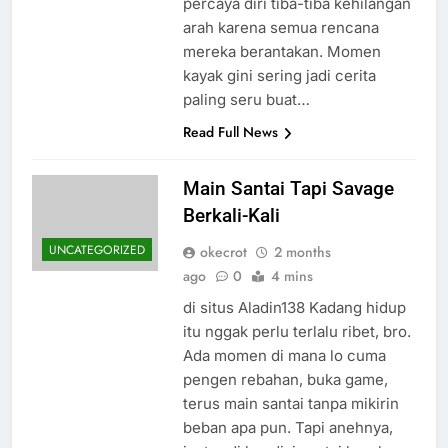
percaya diri tiba-tiba kehilangan
arah karena semua rencana
mereka berantakan. Momen
kayak gini sering jadi cerita
paling seru buat…
Read Full News
Main Santai Tapi Savage
Berkali-Kali
UNCATEGORIZED
okecrot
2 months
ago
0
4 mins
di situs Aladin138 Kadang hidup
itu nggak perlu terlalu ribet, bro.
Ada momen di mana lo cuma
pengen rebahan, buka game,
terus main santai tanpa mikirin
beban apa pun. Tapi anehnya,