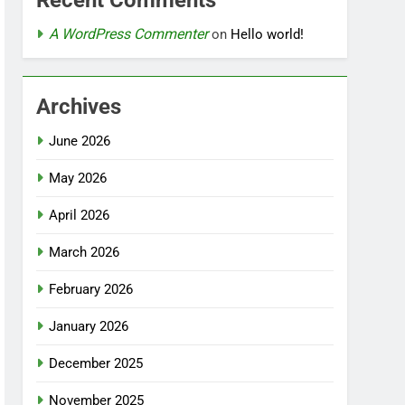
Recent Comments
A WordPress Commenter
on
Hello world!
Archives
June 2026
May 2026
April 2026
March 2026
February 2026
January 2026
December 2025
November 2025