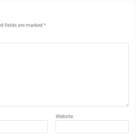
ed fields are marked
*
Website