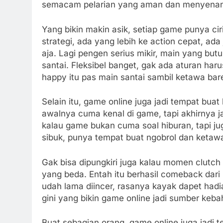
semacam pelarian yang aman dan menyena
Yang bikin makin asik, setiap game punya ci
strategi, ada yang lebih ke action cepat, ada
aja. Lagi pengen serius mikir, main yang butuh
santai. Fleksibel banget, gak ada aturan har
happy itu pas main santai sambil ketawa bar
Selain itu, game online juga jadi tempat bua
awalnya cuma kenal di game, tapi akhirnya ja
kalau game bukan cuma soal hiburan, tapi jug
sibuk, punya tempat buat ngobrol dan ketawa 
Gak bisa dipungkiri juga kalau momen clutc
yang beda. Entah itu berhasil comeback dari
udah lama diincer, rasanya kayak dapet hadi
gini yang bikin game online jadi sumber keb
Buat sebagian orang, game online juga jadi t