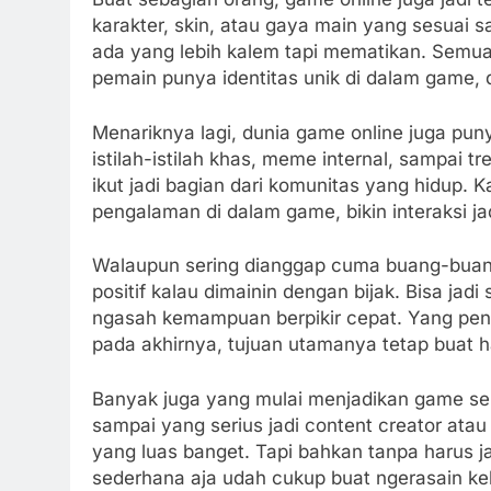
karakter, skin, atau gaya main yang sesuai 
ada yang lebih kalem tapi mematikan. Semua 
pemain punya identitas unik di dalam game, d
Menariknya lagi, dunia game online juga pun
istilah-istilah khas, meme internal, sampai t
ikut jadi bagian dari komunitas yang hidup.
pengalaman di dalam game, bikin interaksi ja
Walaupun sering dianggap cuma buang-buang
positif kalau dimainin dengan bijak. Bisa jad
ngasah kemampuan berpikir cepat. Yang pent
pada akhirnya, tujuan utamanya tetap buat h
Banyak juga yang mulai menjadikan game seba
sampai yang serius jadi content creator atau
yang luas banget. Tapi bahkan tanpa harus j
sederhana aja udah cukup buat ngerasain k