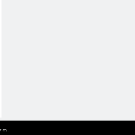
.
mes