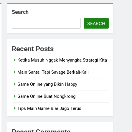
Search
SEARCH
Recent Posts
Ketika Musuh Nggak Menyangka Strategi Kita
Main Santai Tapi Savage Berkali-Kali
Game Online yang Bikin Happy
Game Online Buat Nongkrong
Tips Main Game Biar Jago Terus