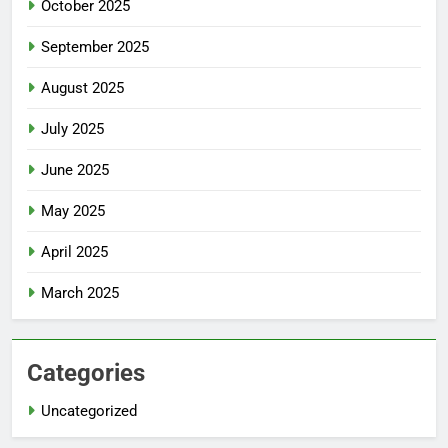
October 2025
September 2025
August 2025
July 2025
June 2025
May 2025
April 2025
March 2025
Categories
Uncategorized