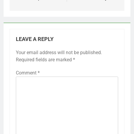
LEAVE A REPLY
Your email address will not be published.
Required fields are marked
*
Comment
*