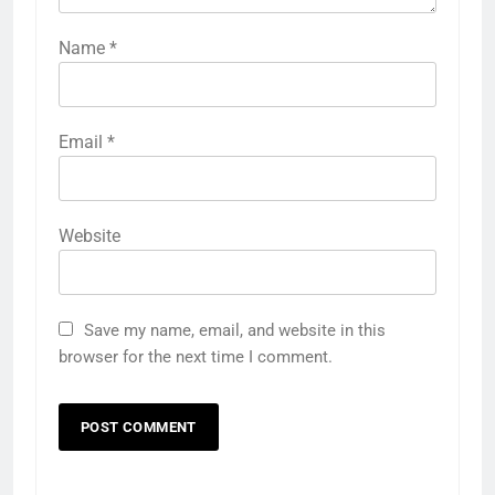
Name
*
Email
*
Website
Save my name, email, and website in this
browser for the next time I comment.