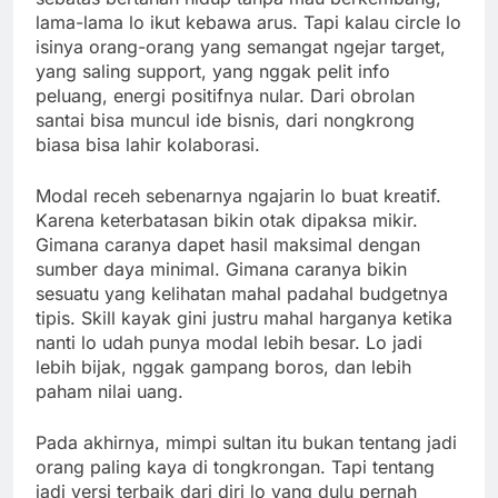
lama-lama lo ikut kebawa arus. Tapi kalau circle lo
isinya orang-orang yang semangat ngejar target,
yang saling support, yang nggak pelit info
peluang, energi positifnya nular. Dari obrolan
santai bisa muncul ide bisnis, dari nongkrong
biasa bisa lahir kolaborasi.
Modal receh sebenarnya ngajarin lo buat kreatif.
Karena keterbatasan bikin otak dipaksa mikir.
Gimana caranya dapet hasil maksimal dengan
sumber daya minimal. Gimana caranya bikin
sesuatu yang kelihatan mahal padahal budgetnya
tipis. Skill kayak gini justru mahal harganya ketika
nanti lo udah punya modal lebih besar. Lo jadi
lebih bijak, nggak gampang boros, dan lebih
paham nilai uang.
Pada akhirnya, mimpi sultan itu bukan tentang jadi
orang paling kaya di tongkrongan. Tapi tentang
jadi versi terbaik dari diri lo yang dulu pernah