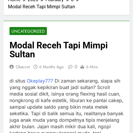
Modal Receh Tapi Mimpi Sultan
UNCATEGORIZED
Modal Receh Tapi Mimpi
Sultan
0
Okecrot
6 Months Ago
6 Mins
di situs
Okeplay777
Di zaman sekarang, siapa sih
yang nggak kepikiran buat jadi sultan? Scroll
media sosial dikit, isinya orang flexing hasil cuan,
nongkrong di kafe estetik, liburan ke pantai cakep,
sampai update saldo yang bikin mata melek
seketika. Tapi di balik semua itu, realitanya banyak
juga anak muda yang dompetnya tipis menjelang
akhir bulan. Jajan masih mikir dua kali, ngopi