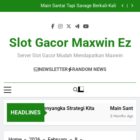
Ketika Musuh Nggak Menyangka Strategi Kita
Skip
Main Santai Tapi Savage Berkali-Kali
to
Game Online yang Bikin Happy
Game Online Buat Nongkrong
content
Ketika Musuh Nggak Menyangka Strategi Kita
Main Santai Tapi Savage Berkali-Kali
Game Online yang Bikin Happy
Slot Gacor Maxwin Ez
Game Online Buat Nongkrong
Server Slot Gacor Mudah Mendapatkan Maxwin
NEWSLETTER
RANDOM NEWS
a Musuh Nggak Menyangka Strategi Kita
Main Santai Ta
HEADLINES
h Ago
2 Months Ago
Home
2026
February
8