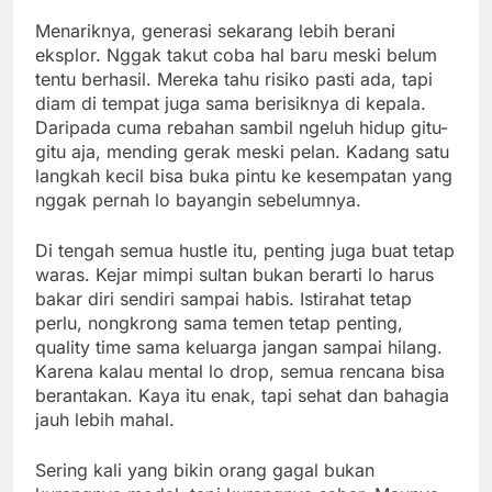
Menariknya, generasi sekarang lebih berani
eksplor. Nggak takut coba hal baru meski belum
tentu berhasil. Mereka tahu risiko pasti ada, tapi
diam di tempat juga sama berisiknya di kepala.
Daripada cuma rebahan sambil ngeluh hidup gitu-
gitu aja, mending gerak meski pelan. Kadang satu
langkah kecil bisa buka pintu ke kesempatan yang
nggak pernah lo bayangin sebelumnya.
Di tengah semua hustle itu, penting juga buat tetap
waras. Kejar mimpi sultan bukan berarti lo harus
bakar diri sendiri sampai habis. Istirahat tetap
perlu, nongkrong sama temen tetap penting,
quality time sama keluarga jangan sampai hilang.
Karena kalau mental lo drop, semua rencana bisa
berantakan. Kaya itu enak, tapi sehat dan bahagia
jauh lebih mahal.
Sering kali yang bikin orang gagal bukan