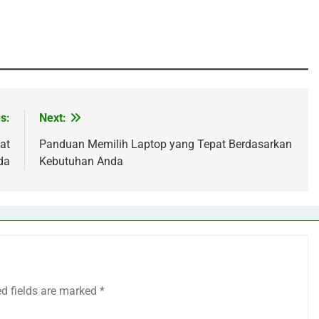
s:
Next:
at
Panduan Memilih Laptop yang Tepat Berdasarkan
da
Kebutuhan Anda
ed fields are marked
*