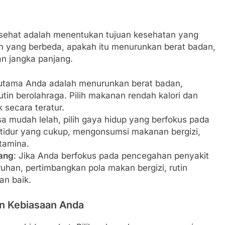
sehat adalah menentukan tujuan kesehatan yang
uan yang berbeda, apakah itu menurunkan berat badan,
n jangka panjang.
n utama Anda adalah menurunkan berat badan,
tin berolahraga. Pilih makanan rendah kalori dan
k secara teratur.
a mudah lelah, pilih gaya hidup yang berfokus pada
 tidur yang cukup, mengonsumsi makanan bergizi,
tamina.
ang
: Jika Anda berfokus pada pencegahan penyakit
han, pertimbangkan pola makan bergizi, rutin
an baik.
an Kebiasaan Anda