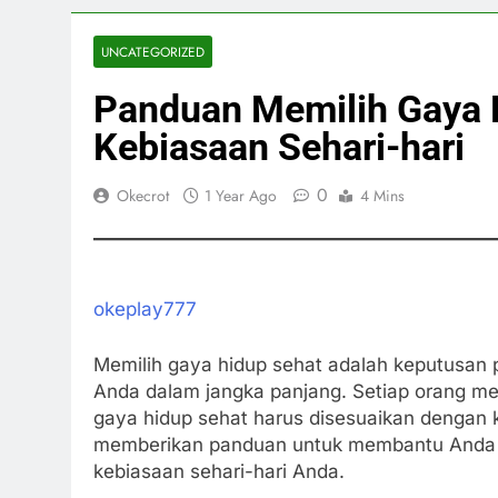
UNCATEGORIZED
Panduan Memilih Gaya 
Kebiasaan Sehari-hari
0
Okecrot
1 Year Ago
4 Mins
okeplay777
Memilih gaya hidup sehat adalah keputusan 
Anda dalam jangka panjang. Setiap orang mem
gaya hidup sehat harus disesuaikan dengan ke
memberikan panduan untuk membantu Anda m
kebiasaan sehari-hari Anda.