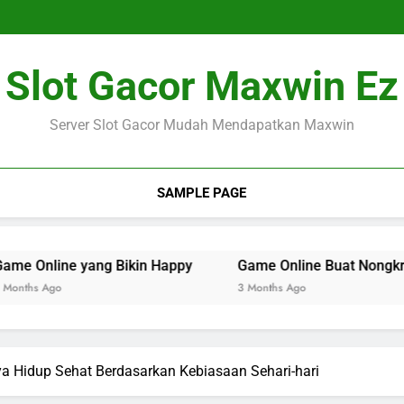
K
K
Slot Gacor Maxwin Ez
Server Slot Gacor Mudah Mendapatkan Maxwin
SAMPLE PAGE
yang Bikin Happy
Game Online Buat Nongkrong
T
3 Months Ago
4
 Hidup Sehat Berdasarkan Kebiasaan Sehari-hari