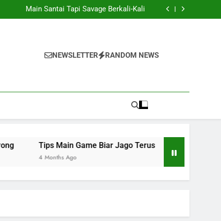
etika Musuh Nggak Menyangka Strategi Kita
Main Santai Tapi Savage Berkali-Kali
Game Online yang Bikin Happy
Game Online Buat Nongkrong
etika Musuh Nggak Menyangka Strategi Kita
Main Santai Tapi Savage Berkali-Kali
Game Online yang Bikin Happy
NEWSLETTER
RANDOM NEWS
Game Online Buat Nongkrong
ips Main Game Biar Jago Terus
Game Online yang Biki
 Months Ago
5 Months Ago