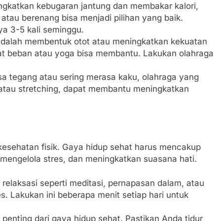
ingkatkan kebugaran jantung dan membakar kalori,
, atau berenang bisa menjadi pilihan yang baik.
a 3-5 kali seminggu.
 adalah membentuk otot atau meningkatkan kekuatan
kat beban atau yoga bisa membantu. Lakukan olahraga
sa tegang atau sering merasa kaku, olahraga yang
tes atau stretching, dapat membantu meningkatkan
esehatan fisik. Gaya hidup sehat harus mencakup
 mengelola stres, dan meningkatkan suasana hati.
k relaksasi seperti meditasi, pernapasan dalam, atau
 Lakukan ini beberapa menit setiap hari untuk
 penting dari gaya hidup sehat. Pastikan Anda tidur