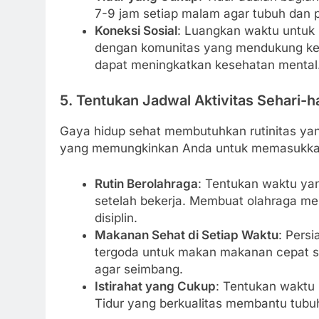
7-9 jam setiap malam agar tubuh dan pi
Koneksi Sosial
: Luangkan waktu untuk 
dengan komunitas yang mendukung kes
dapat meningkatkan kesehatan mental
5. Tentukan Jadwal Aktivitas Sehari-ha
Gaya hidup sehat membutuhkan rutinitas yang
yang memungkinkan Anda untuk memasukkan 
Rutin Berolahraga
: Tentukan waktu yan
setelah bekerja. Membuat olahraga men
disiplin.
Makanan Sehat di Setiap Waktu
: Pers
tergoda untuk makan makanan cepat s
agar seimbang.
Istirahat yang Cukup
: Tentukan waktu 
Tidur yang berkualitas membantu tubuh