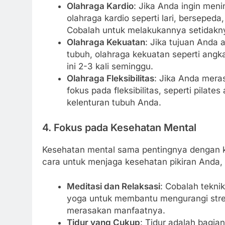
Olahraga Kardio
: Jika Anda ingin men
olahraga kardio seperti lari, bersepeda
Cobalah untuk melakukannya setidakny
Olahraga Kekuatan
: Jika tujuan Anda
tubuh, olahraga kekuatan seperti ang
ini 2-3 kali seminggu.
Olahraga Fleksibilitas
: Jika Anda mera
fokus pada fleksibilitas, seperti pila
kelenturan tubuh Anda.
4. Fokus pada Kesehatan Mental
Kesehatan mental sama pentingnya dengan k
cara untuk menjaga kesehatan pikiran Anda,
Meditasi dan Relaksasi
: Cobalah tekni
yoga untuk membantu mengurangi stres.
merasakan manfaatnya.
Tidur yang Cukup
: Tidur adalah bagian