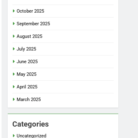
October 2025
September 2025
August 2025
July 2025
June 2025
May 2025
April 2025
March 2025
Categories
Uncategorized