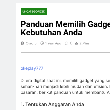
UNCATEGORIZED
Panduan Memilih Gadge
Kebutuhan Anda
0
Okecrot
1 Year Ago
2 Mins
okeplay777
Di era digital saat ini, memilih gadget yang 
sehari-hari menjadi lebih mudah dan efisien.
pasaran, berikut panduan untuk membantu A
1. Tentukan Anggaran Anda