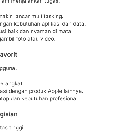
alam menjalankan tugas.
makin lancar multitasking.
ngan kebutuhan aplikasi dan data.
lusi baik dan nyaman di mata.
ambil foto atau video.
avorit
gguna.
perangkat.
grasi dengan produk Apple lainnya.
ptop dan kebutuhan profesional.
gisian
as tinggi.