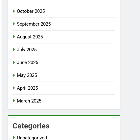
October 2025
September 2025
August 2025
July 2025
June 2025
May 2025
April 2025
March 2025
Categories
Uncategorized