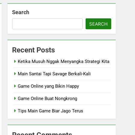
Search
SEARCH
Recent Posts
Ketika Musuh Nggak Menyangka Strategi Kita
Main Santai Tapi Savage Berkali-Kali
Game Online yang Bikin Happy
Game Online Buat Nongkrong
Tips Main Game Biar Jago Terus