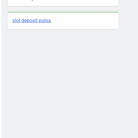
slot deposit pulsa