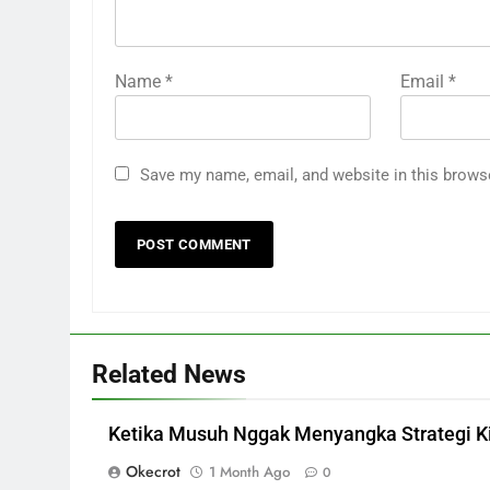
Name
*
Email
*
Save my name, email, and website in this brows
Related News
Ketika Musuh Nggak Menyangka Strategi K
Okecrot
1 Month Ago
0