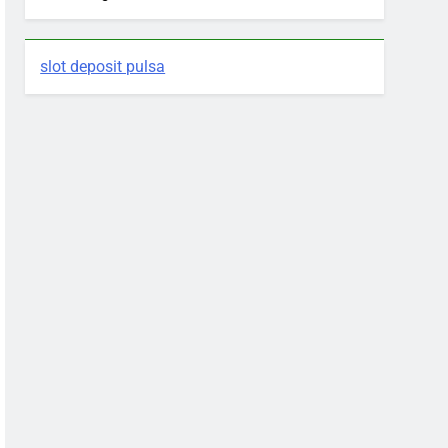
slot deposit pulsa