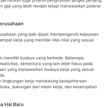
, perhatikan juga potensi penghasilan jangka panjang.
n gaji yang lebih rendah tetapi menawarkan potensi
Perusahaan
erusahaan yang baik dapat mempengaruhi kepuasan
mpat kerja yang memiliki nilai-nilai yang sesuai
an memiliki budaya yang berbeda. Beberapa
ativitas, sementara yang lain lebih fokus pada
sahaan yang menawarkan budaya kerja yang sesuai
da.
an lingkungan kerja mendukung kesejahteraan
buka, dukungan dari rekan kerja, dan kesempatan
a Hal Baru