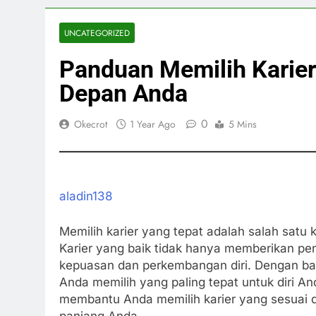
UNCATEGORIZED
Panduan Memilih Karier
Depan Anda
0
Okecrot
1 Year Ago
5 Mins
aladin138
Memilih karier yang tepat adalah salah satu
Karier yang baik tidak hanya memberikan pen
kepuasan dan perkembangan diri. Dengan ban
Anda memilih yang paling tepat untuk diri A
membantu Anda memilih karier yang sesuai d
panjang Anda.