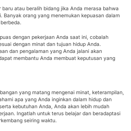
 baru atau beralih bidang jika Anda merasa bahwa
suai. Banyak orang yang menemukan kepuasan dalam
 berbeda.
 puas dengan pekerjaan Anda saat ini, cobalah
sesuai dengan minat dan tujuan hidup Anda.
rjaan dan pengalaman yang Anda jalani akan
g dapat membantu Anda membuat keputusan yang
mbangan yang matang mengenai minat, keterampilan,
ahami apa yang Anda inginkan dalam hidup dan
ai serta kebutuhan Anda, Anda akan lebih mudah
aan. Ingatlah untuk terus belajar dan beradaptasi
rkembang seiring waktu.