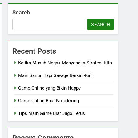
Search
SEARCH
Recent Posts
Ketika Musuh Nggak Menyangka Strategi Kita
Main Santai Tapi Savage Berkali-Kali
Game Online yang Bikin Happy
Game Online Buat Nongkrong
Tips Main Game Biar Jago Terus