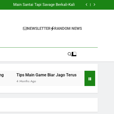
etika Musuh Nggak Menyangka Strategi Kita
Main Santai Tapi Savage Berkali-Kali
Game Online yang Bikin Happy
Game Online Buat Nongkrong
etika Musuh Nggak Menyangka Strategi Kita
Main Santai Tapi Savage Berkali-Kali
Game Online yang Bikin Happy
NEWSLETTER
RANDOM NEWS
Game Online Buat Nongkrong
s Main Game Biar Jago Terus
Game Online yang Bikin L
nths Ago
5 Months Ago