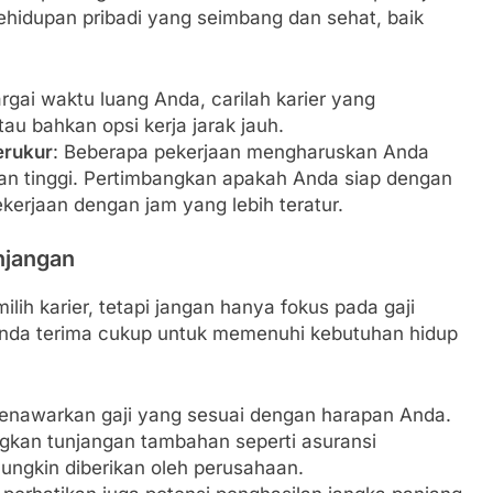
hidupan pribadi yang seimbang dan sehat, baik
gai waktu luang Anda, carilah karier yang
au bahkan opsi kerja jarak jauh.
erukur
: Beberapa pekerjaan mengharuskan Anda
an tinggi. Pertimbangkan apakah Anda siap dengan
ekerjaan dengan jam yang lebih teratur.
njangan
lih karier, tetapi jangan hanya fokus pada gaji
nda terima cukup untuk memenuhi kebutuhan hidup
 menawarkan gaji yang sesuai dengan harapan Anda.
kan tunjangan tambahan seperti asuransi
ungkin diberikan oleh perusahaan.