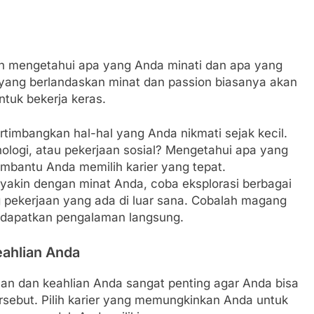
ah mengetahui apa yang Anda minati dan apa yang
ang berlandaskan minat dan passion biasanya akan
tuk bekerja keras.
ertimbangkan hal-hal yang Anda nikmati sejak kecil.
nologi, atau pekerjaan sosial? Mengetahui apa yang
antu Anda memilih karier yang tepat.
k yakin dengan minat Anda, coba eksplorasi berbagai
ng pekerjaan yang ada di luar sana. Cobalah magang
ndapatkan pengalaman langsung.
eahlian Anda
lan dan keahlian Anda sangat penting agar Anda bisa
rsebut. Pilih karier yang memungkinkan Anda untuk