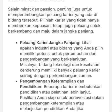
Selain minat dan passion, penting juga untuk
mempertimbangkan peluang karier yang ada di
bidang tersebut. Pilihlah karier yang tidak hanya
memberikan kepuasan, tetapi juga peluang untuk
berkembang dan maju dalam jangka panjang.
Peluang Karier Jangka Panjang
: Lihat
apakah industri atau bidang yang Anda pilih
memiliki potensi untuk pertumbuhan dan
pengembangan yang berkelanjutan.
Misalnya, bidang teknologi dan kesehatan
cenderung memiliki banyak peluang karier
seiring dengan perkembangan zaman.
Pengembangan Keterampilan dan
Pendidikan
: Beberapa karier membutuhkan
pendidikan atau pelatihan lebih lanjut.
Pastikan Anda siap untuk berinvestasi dalam
pengembangan keterampilan atau
melanjutkan pendidikan Anda jika