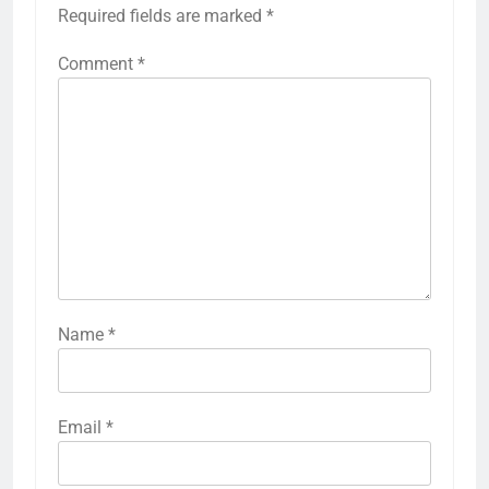
Required fields are marked
*
Comment
*
Name
*
Email
*