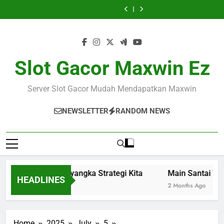
Game
Game
Skip
Buat
Nggak
Tapi
yang
Buat
Nggak
Tapi
Online
Online
Nongkrong
Menyangka
Savage
Bikin
Nongkrong
Menyangka
Savage
yang
Buat
to
Strategi
Berkali-
Happy
Strategi
Berkali-
Bikin
Nongkrong
content
Kita
Kali
Kita
Kali
Happy
Slot Gacor Maxwin Ez
Server Slot Gacor Mudah Mendapatkan Maxwin
NEWSLETTER
RANDOM NEWS
usuh Nggak Menyangka Strategi Kita
Main Santai Tapi S
HEADLINES
o
2 Months Ago
Home
2025
July
5