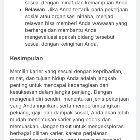
sesuai dengan minat dan kemampuan Anda.
Relawan
: Jika Anda tertarik pada pekerjaan
sosial atau organisasi nirlaba, menjadi
relawan bisa memberi Anda wawasan yang
berharga dan membantu Anda
mengevaluasi apakah bidang tersebut
sesuai dengan keinginan Anda.
Kesimpulan
Memilih karier yang sesuai dengan kepribadian,
minat, dan tujuan hidup Anda adalah langkah
penting untuk mencapai kebahagiaan dan
kesuksesan dalam jangka panjang. Dengan
mengenali diri sendiri, menentukan jenis pekerjaan
yang Anda inginkan, serta mempertimbangkan
peluang, gaji, dan dampak sosial, Anda akan lebih
mudah menemukan karier yang cocok dan
memuaskan. Jangan takut untuk mengeksplorasi
berbagai pilihan karier, karena perjalanan
menemukan pekerjaan yang tepat bisa menjadi