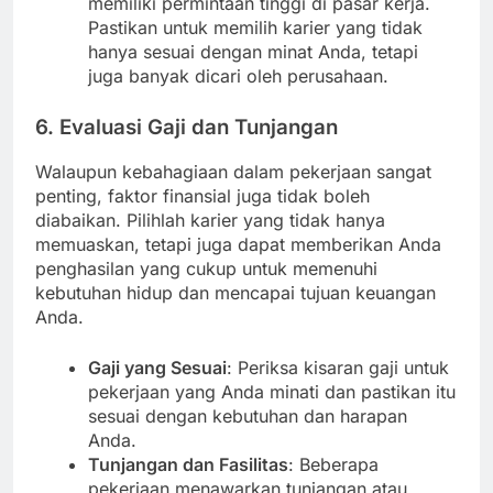
memiliki permintaan tinggi di pasar kerja.
Pastikan untuk memilih karier yang tidak
hanya sesuai dengan minat Anda, tetapi
juga banyak dicari oleh perusahaan.
6. Evaluasi Gaji dan Tunjangan
Walaupun kebahagiaan dalam pekerjaan sangat
penting, faktor finansial juga tidak boleh
diabaikan. Pilihlah karier yang tidak hanya
memuaskan, tetapi juga dapat memberikan Anda
penghasilan yang cukup untuk memenuhi
kebutuhan hidup dan mencapai tujuan keuangan
Anda.
Gaji yang Sesuai
: Periksa kisaran gaji untuk
pekerjaan yang Anda minati dan pastikan itu
sesuai dengan kebutuhan dan harapan
Anda.
Tunjangan dan Fasilitas
: Beberapa
pekerjaan menawarkan tunjangan atau