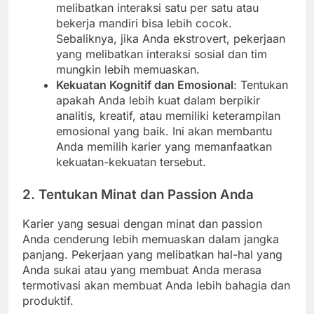
melibatkan interaksi satu per satu atau
bekerja mandiri bisa lebih cocok.
Sebaliknya, jika Anda ekstrovert, pekerjaan
yang melibatkan interaksi sosial dan tim
mungkin lebih memuaskan.
Kekuatan Kognitif dan Emosional
: Tentukan
apakah Anda lebih kuat dalam berpikir
analitis, kreatif, atau memiliki keterampilan
emosional yang baik. Ini akan membantu
Anda memilih karier yang memanfaatkan
kekuatan-kekuatan tersebut.
2. Tentukan Minat dan Passion Anda
Karier yang sesuai dengan minat dan passion
Anda cenderung lebih memuaskan dalam jangka
panjang. Pekerjaan yang melibatkan hal-hal yang
Anda sukai atau yang membuat Anda merasa
termotivasi akan membuat Anda lebih bahagia dan
produktif.