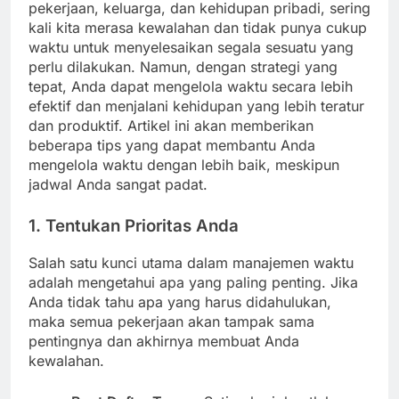
pekerjaan, keluarga, dan kehidupan pribadi, sering
kali kita merasa kewalahan dan tidak punya cukup
waktu untuk menyelesaikan segala sesuatu yang
perlu dilakukan. Namun, dengan strategi yang
tepat, Anda dapat mengelola waktu secara lebih
efektif dan menjalani kehidupan yang lebih teratur
dan produktif. Artikel ini akan memberikan
beberapa tips yang dapat membantu Anda
mengelola waktu dengan lebih baik, meskipun
jadwal Anda sangat padat.
1. Tentukan Prioritas Anda
Salah satu kunci utama dalam manajemen waktu
adalah mengetahui apa yang paling penting. Jika
Anda tidak tahu apa yang harus didahulukan,
maka semua pekerjaan akan tampak sama
pentingnya dan akhirnya membuat Anda
kewalahan.