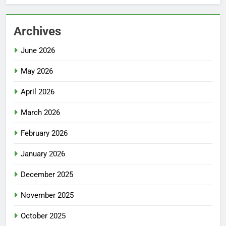
Archives
June 2026
May 2026
April 2026
March 2026
February 2026
January 2026
December 2025
November 2025
October 2025