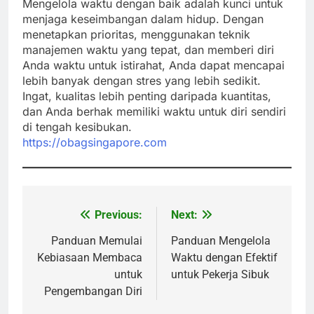
Mengelola waktu dengan baik adalah kunci untuk
menjaga keseimbangan dalam hidup. Dengan
menetapkan prioritas, menggunakan teknik
manajemen waktu yang tepat, dan memberi diri
Anda waktu untuk istirahat, Anda dapat mencapai
lebih banyak dengan stres yang lebih sedikit.
Ingat, kualitas lebih penting daripada kuantitas,
dan Anda berhak memiliki waktu untuk diri sendiri
di tengah kesibukan.
https://obagsingapore.com
Previous:
Next:
Post
navigation
Panduan Memulai
Panduan Mengelola
Kebiasaan Membaca
Waktu dengan Efektif
untuk
untuk Pekerja Sibuk
Pengembangan Diri