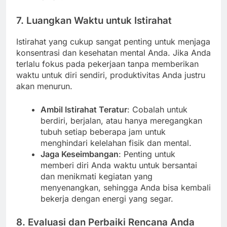
7. Luangkan Waktu untuk Istirahat
Istirahat yang cukup sangat penting untuk menjaga
konsentrasi dan kesehatan mental Anda. Jika Anda
terlalu fokus pada pekerjaan tanpa memberikan
waktu untuk diri sendiri, produktivitas Anda justru
akan menurun.
Ambil Istirahat Teratur
: Cobalah untuk
berdiri, berjalan, atau hanya meregangkan
tubuh setiap beberapa jam untuk
menghindari kelelahan fisik dan mental.
Jaga Keseimbangan
: Penting untuk
memberi diri Anda waktu untuk bersantai
dan menikmati kegiatan yang
menyenangkan, sehingga Anda bisa kembali
bekerja dengan energi yang segar.
8. Evaluasi dan Perbaiki Rencana Anda