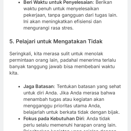
Beri Waktu untuk Penyelesaian
: Berikan
waktu penuh untuk menyelesaikan
pekerjaan, tanpa gangguan dari tugas lain.
Ini akan meningkatkan efisiensi dan
mengurangi rasa stres.
5. Pelajari untuk Mengatakan Tidak
Seringkali, kita merasa sulit untuk menolak
permintaan orang lain, padahal menerima terlalu
banyak tanggung jawab bisa membebani waktu
kita.
Jaga Batasan
: Tentukan batasan yang sehat
untuk diri Anda. Jika Anda merasa bahwa
menambah tugas atau kegiatan akan
mengganggu prioritas utama Anda,
belajarlah untuk berkata tidak dengan bijak.
Fokus pada Kebutuhan Diri
: Anda tidak
perlu selalu memenuhi harapan orang lain.