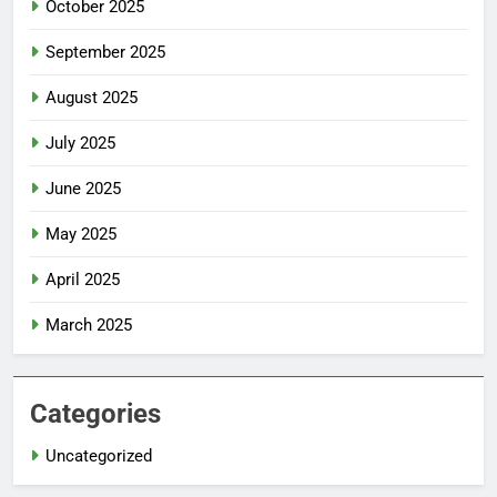
October 2025
September 2025
August 2025
July 2025
June 2025
May 2025
April 2025
March 2025
Categories
Uncategorized