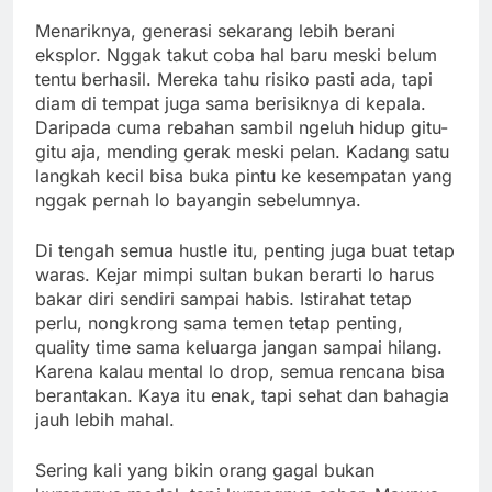
Menariknya, generasi sekarang lebih berani
eksplor. Nggak takut coba hal baru meski belum
tentu berhasil. Mereka tahu risiko pasti ada, tapi
diam di tempat juga sama berisiknya di kepala.
Daripada cuma rebahan sambil ngeluh hidup gitu-
gitu aja, mending gerak meski pelan. Kadang satu
langkah kecil bisa buka pintu ke kesempatan yang
nggak pernah lo bayangin sebelumnya.
Di tengah semua hustle itu, penting juga buat tetap
waras. Kejar mimpi sultan bukan berarti lo harus
bakar diri sendiri sampai habis. Istirahat tetap
perlu, nongkrong sama temen tetap penting,
quality time sama keluarga jangan sampai hilang.
Karena kalau mental lo drop, semua rencana bisa
berantakan. Kaya itu enak, tapi sehat dan bahagia
jauh lebih mahal.
Sering kali yang bikin orang gagal bukan