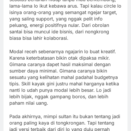
lama-lama lo ikut kebawa arus. Tapi kalau circle lo
isinya orang-orang yang semangat ngejar target,
yang saling support, yang nggak pelit info
peluang, energi positifnya nular. Dari obrolan
santai bisa muncul ide bisnis, dari nongkrong
biasa bisa lahir kolaborasi.
Modal receh sebenarnya ngajarin lo buat kreatif.
Karena keterbatasan bikin otak dipaksa mikir.
Gimana caranya dapet hasil maksimal dengan
sumber daya minimal. Gimana caranya bikin
sesuatu yang kelihatan mahal padahal budgetnya
tipis. Skill kayak gini justru mahal harganya ketika
nanti lo udah punya modal lebih besar. Lo jadi
lebih bijak, nggak gampang boros, dan lebih
paham nilai uang.
Pada akhirnya, mimpi sultan itu bukan tentang jadi
orang paling kaya di tongkrongan. Tapi tentang
jadi versi terbaik dari diri lo yang dulu pernah