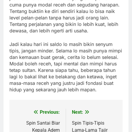
cuma punya modal receh dan segudang harapan.
Tentang buktiin ke diri sendiri kalau lo bisa naik
level pelan-pelan tanpa harus jadi orang lain.
Tentang perjalanan yang bikin lo lebih kuat, lebih
dewasa, dan lebih ngerti arti usaha.
Jadi kalau hari ini saldo lo masih bikin senyum
tipis, jangan minder. Selama lo masih punya mimpi
dan kemauan buat gerak, cerita lo belum selesai.
Modal boleh receh, tapi mental dan mimpi harus
tetap sultan. Karena siapa tahu, beberapa tahun
lagi lo bakal lihat ke belakang dan ketawa, inget
masa-masa receh yang justru jadi fondasi buat
hidup yang sekarang jauh lebih mapan.
Previous:
Next:
Post
navigation
Spin Santai Biar
Spin Tipis-Tipis
Kepala Adem
Lama-Lama Tajir