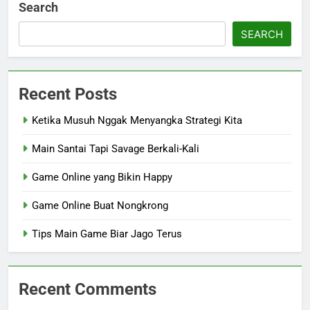
Search
SEARCH
Recent Posts
Ketika Musuh Nggak Menyangka Strategi Kita
Main Santai Tapi Savage Berkali-Kali
Game Online yang Bikin Happy
Game Online Buat Nongkrong
Tips Main Game Biar Jago Terus
Recent Comments