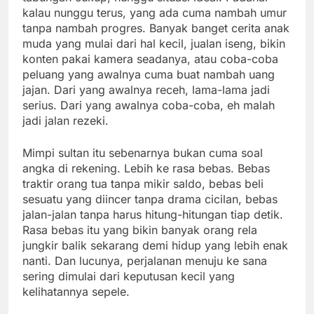
kalau nunggu terus, yang ada cuma nambah umur
tanpa nambah progres. Banyak banget cerita anak
muda yang mulai dari hal kecil, jualan iseng, bikin
konten pakai kamera seadanya, atau coba-coba
peluang yang awalnya cuma buat nambah uang
jajan. Dari yang awalnya receh, lama-lama jadi
serius. Dari yang awalnya coba-coba, eh malah
jadi jalan rezeki.
Mimpi sultan itu sebenarnya bukan cuma soal
angka di rekening. Lebih ke rasa bebas. Bebas
traktir orang tua tanpa mikir saldo, bebas beli
sesuatu yang diincer tanpa drama cicilan, bebas
jalan-jalan tanpa harus hitung-hitungan tiap detik.
Rasa bebas itu yang bikin banyak orang rela
jungkir balik sekarang demi hidup yang lebih enak
nanti. Dan lucunya, perjalanan menuju ke sana
sering dimulai dari keputusan kecil yang
kelihatannya sepele.