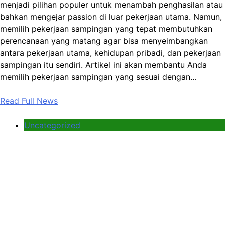
menjadi pilihan populer untuk menambah penghasilan atau
bahkan mengejar passion di luar pekerjaan utama. Namun,
memilih pekerjaan sampingan yang tepat membutuhkan
perencanaan yang matang agar bisa menyeimbangkan
antara pekerjaan utama, kehidupan pribadi, dan pekerjaan
sampingan itu sendiri. Artikel ini akan membantu Anda
memilih pekerjaan sampingan yang sesuai dengan…
Read Full News
Uncategorized