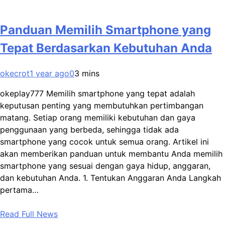
Panduan Memilih Smartphone yang
Tepat Berdasarkan Kebutuhan Anda
okecrot
1 year ago
0
3 mins
okeplay777 Memilih smartphone yang tepat adalah
keputusan penting yang membutuhkan pertimbangan
matang. Setiap orang memiliki kebutuhan dan gaya
penggunaan yang berbeda, sehingga tidak ada
smartphone yang cocok untuk semua orang. Artikel ini
akan memberikan panduan untuk membantu Anda memilih
smartphone yang sesuai dengan gaya hidup, anggaran,
dan kebutuhan Anda. 1. Tentukan Anggaran Anda Langkah
pertama…
Read Full News