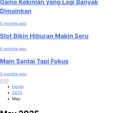
Game Kekinian yang Lagi Banyak
Dimainkan
5 months ago
Slot Bikin Hiburan Makin Seru
5 months ago
Main Santai Tapi Fokus
5 months ago
Home
2025
May