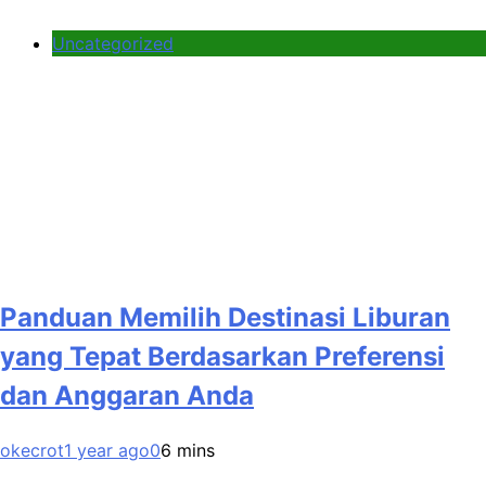
Uncategorized
Panduan Memilih Destinasi Liburan
yang Tepat Berdasarkan Preferensi
dan Anggaran Anda
okecrot
1 year ago
0
6 mins