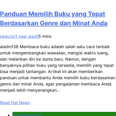
Panduan Memilih Buku yang Tepat
Berdasarkan Genre dan Minat Anda
okecrot
1 year ago
0
5 mins
aladin138 Membaca buku adalah salah satu cara terbaik
untuk mengembangkan wawasan, mengisi waktu luang,
dan melarikan diri ke dunia baru. Namun, dengan
banyaknya pilihan buku yang tersedia, memilih yang tepat
bisa menjadi tantangan. Artikel ini akan memberikan
panduan untuk membantu Anda memilih buku berdasarkan
genre dan minat Anda, agar pengalaman membaca Anda
menjadi lebih menyenangkan…
Read Full News
Uncategorized