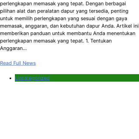
perlengkapan memasak yang tepat. Dengan berbagai
pilihan alat dan peralatan dapur yang tersedia, penting
untuk memilih perlengkapan yang sesuai dengan gaya
memasak, anggaran, dan kebutuhan dapur Anda. Artikel ini
memberikan panduan untuk membantu Anda menentukan
perlengkapan memasak yang tepat. 1. Tentukan
Anggaran…
Read Full News
Uncategorized