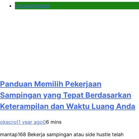
Uncategorized
Panduan Memilih Pekerjaan
Sampingan yang Tepat Berdasarkan
Keterampilan dan Waktu Luang Anda
okecrot
1 year ago
0
6 mins
mantap168 Bekerja sampingan atau side hustle telah