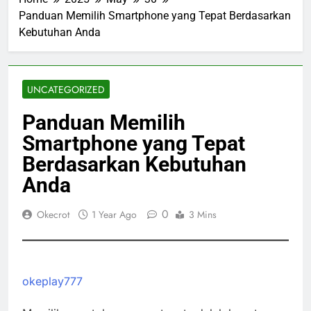
Panduan Memilih Smartphone yang Tepat Berdasarkan
Kebutuhan Anda
UNCATEGORIZED
Panduan Memilih
Smartphone yang Tepat
Berdasarkan Kebutuhan
Anda
0
Okecrot
1 Year Ago
3 Mins
okeplay777