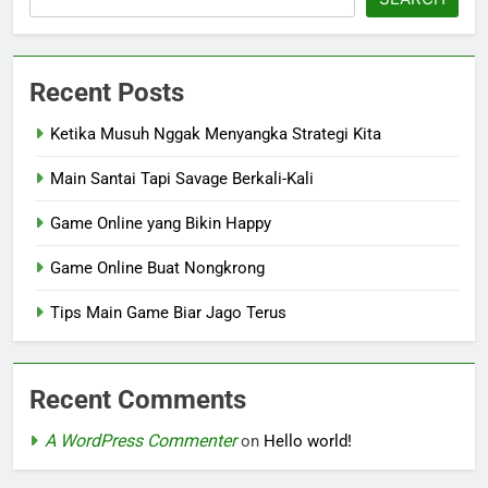
Recent Posts
Ketika Musuh Nggak Menyangka Strategi Kita
Main Santai Tapi Savage Berkali-Kali
Game Online yang Bikin Happy
Game Online Buat Nongkrong
Tips Main Game Biar Jago Terus
Recent Comments
A WordPress Commenter
on
Hello world!