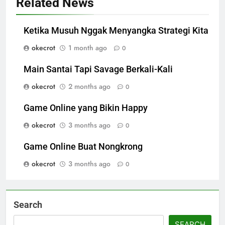
Related News
Ketika Musuh Nggak Menyangka Strategi Kita
okecrot
1 month ago
0
Main Santai Tapi Savage Berkali-Kali
okecrot
2 months ago
0
Game Online yang Bikin Happy
okecrot
3 months ago
0
Game Online Buat Nongkrong
okecrot
3 months ago
0
Search
SEARCH