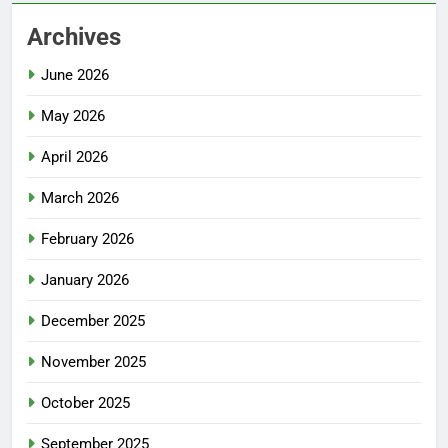
Archives
June 2026
May 2026
April 2026
March 2026
February 2026
January 2026
December 2025
November 2025
October 2025
September 2025