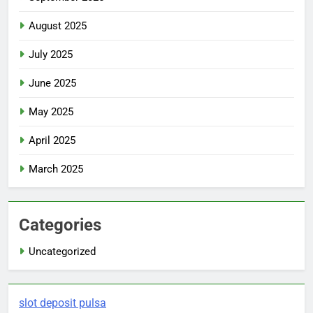
August 2025
July 2025
June 2025
May 2025
April 2025
March 2025
Categories
Uncategorized
slot deposit pulsa