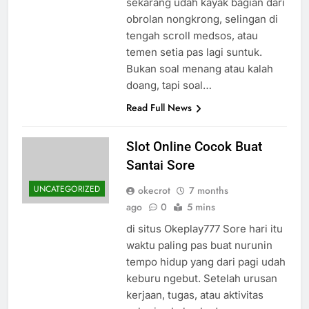
sekarang udah kayak bagian dari
obrolan nongkrong, selingan di
tengah scroll medsos, atau
temen setia pas lagi suntuk.
Bukan soal menang atau kalah
doang, tapi soal…
Read Full News
Slot Online Cocok Buat
Santai Sore
UNCATEGORIZED
okecrot
7 months
ago
0
5 mins
di situs Okeplay777 Sore hari itu
waktu paling pas buat nurunin
tempo hidup yang dari pagi udah
keburu ngebut. Setelah urusan
kerjaan, tugas, atau aktivitas