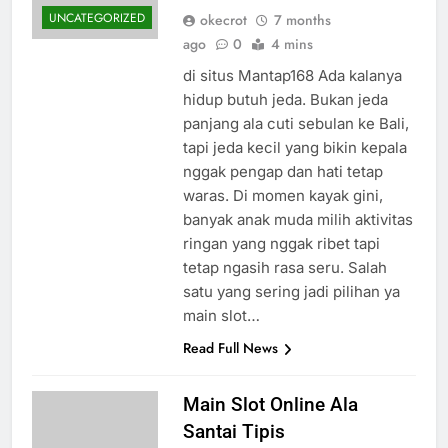
UNCATEGORIZED
okecrot
7 months
ago
0
4 mins
di situs Mantap168 Ada kalanya
hidup butuh jeda. Bukan jeda
panjang ala cuti sebulan ke Bali,
tapi jeda kecil yang bikin kepala
nggak pengap dan hati tetap
waras. Di momen kayak gini,
banyak anak muda milih aktivitas
ringan yang nggak ribet tapi
tetap ngasih rasa seru. Salah
satu yang sering jadi pilihan ya
main slot…
Read Full News
Main Slot Online Ala
Santai Tipis