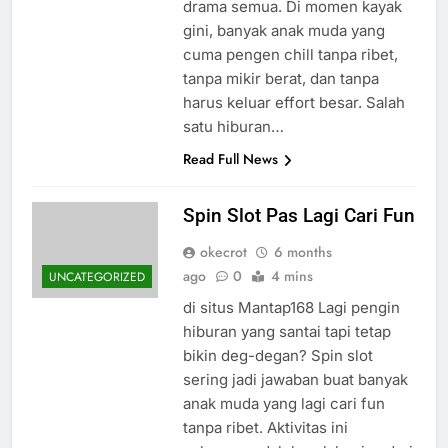
drama semua. Di momen kayak
gini, banyak anak muda yang
cuma pengen chill tanpa ribet,
tanpa mikir berat, dan tanpa
harus keluar effort besar. Salah
satu hiburan…
Read Full News
Spin Slot Pas Lagi Cari Fun
okecrot
6 months
ago
0
4 mins
UNCATEGORIZED
di situs Mantap168 Lagi pengin
hiburan yang santai tapi tetap
bikin deg-degan? Spin slot
sering jadi jawaban buat banyak
anak muda yang lagi cari fun
tanpa ribet. Aktivitas ini