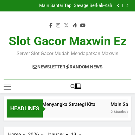
Ketika Musuh Nggak Menyangka Strategi Kita
Skip
Main Santai Tapi Savage Berkali-Kali
to
Game Online yang Bikin Happy
Game Online Buat Nongkrong
content
Ketika Musuh Nggak Menyangka Strategi Kita
Main Santai Tapi Savage Berkali-Kali
Game Online yang Bikin Happy
Slot Gacor Maxwin Ez
Game Online Buat Nongkrong
Server Slot Gacor Mudah Mendapatkan Maxwin
NEWSLETTER
RANDOM NEWS
ika Musuh Nggak Menyangka Strategi Kita
Main Santai 
HEADLINES
nths Ago
2 Months Ago
Home
2026
January
13