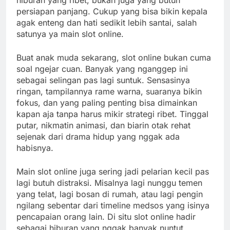
hiburan yang ribet, bukan juga yang butuh
persiapan panjang. Cukup yang bisa bikin kepala
agak enteng dan hati sedikit lebih santai, salah
satunya ya main slot online.
Buat anak muda sekarang, slot online bukan cuma
soal ngejar cuan. Banyak yang nganggep ini
sebagai selingan pas lagi suntuk. Sensasinya
ringan, tampilannya rame warna, suaranya bikin
fokus, dan yang paling penting bisa dimainkan
kapan aja tanpa harus mikir strategi ribet. Tinggal
putar, nikmatin animasi, dan biarin otak rehat
sejenak dari drama hidup yang nggak ada
habisnya.
Main slot online juga sering jadi pelarian kecil pas
lagi butuh distraksi. Misalnya lagi nunggu temen
yang telat, lagi bosan di rumah, atau lagi pengin
ngilang sebentar dari timeline medsos yang isinya
pencapaian orang lain. Di situ slot online hadir
sebagai hiburan yang nggak banyak nuntut.