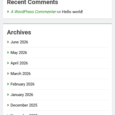
Recent Comments
A WordPress Commenter
on
Hello world!
Archives
June 2026
May 2026
April 2026
March 2026
February 2026
January 2026
December 2025