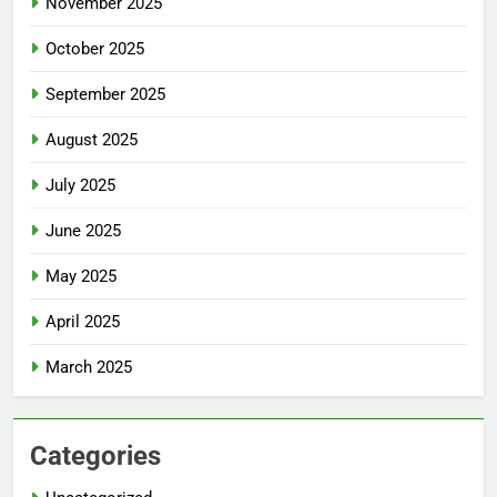
November 2025
October 2025
September 2025
August 2025
July 2025
June 2025
May 2025
April 2025
March 2025
Categories