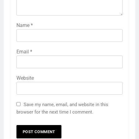
Name
*
Email
*
Website
Save my name, email, and website in this
browser for the next time I comment.