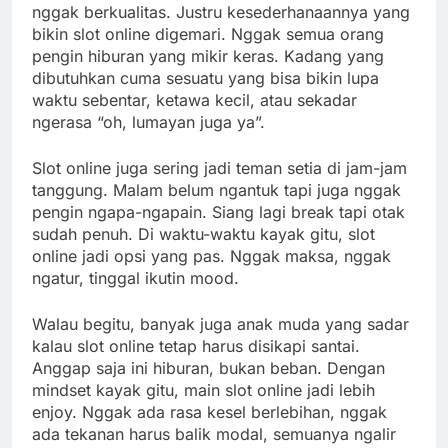
nggak berkualitas. Justru kesederhanaannya yang
bikin slot online digemari. Nggak semua orang
pengin hiburan yang mikir keras. Kadang yang
dibutuhkan cuma sesuatu yang bisa bikin lupa
waktu sebentar, ketawa kecil, atau sekadar
ngerasa “oh, lumayan juga ya”.
Slot online juga sering jadi teman setia di jam-jam
tanggung. Malam belum ngantuk tapi juga nggak
pengin ngapa-ngapain. Siang lagi break tapi otak
sudah penuh. Di waktu-waktu kayak gitu, slot
online jadi opsi yang pas. Nggak maksa, nggak
ngatur, tinggal ikutin mood.
Walau begitu, banyak juga anak muda yang sadar
kalau slot online tetap harus disikapi santai.
Anggap saja ini hiburan, bukan beban. Dengan
mindset kayak gitu, main slot online jadi lebih
enjoy. Nggak ada rasa kesel berlebihan, nggak
ada tekanan harus balik modal, semuanya ngalir