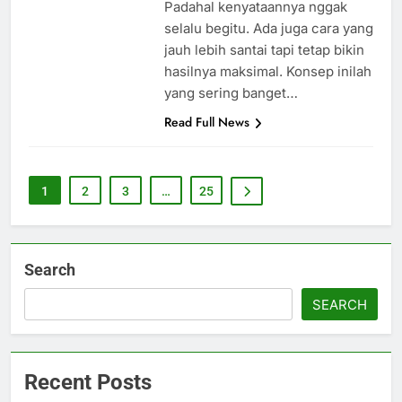
Padahal kenyataannya nggak
selalu begitu. Ada juga cara yang
jauh lebih santai tapi tetap bikin
hasilnya maksimal. Konsep inilah
yang sering banget…
Read Full News
1
2
3
…
25
Search
SEARCH
Recent Posts