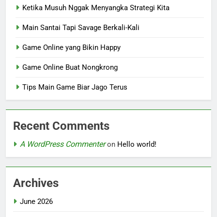
Ketika Musuh Nggak Menyangka Strategi Kita
Main Santai Tapi Savage Berkali-Kali
Game Online yang Bikin Happy
Game Online Buat Nongkrong
Tips Main Game Biar Jago Terus
Recent Comments
A WordPress Commenter
on
Hello world!
Archives
June 2026