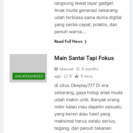
langsung lewat layar gadget.
Anak muda generasi sekarang
udah terbiasa sama dunia digital
yang serba cepat, praktis, dan
penuh warna….
Read Full News
Main Santai Tapi Fokus
okecrot
5 months
ago
0
5 mins
UNCATEGORIZED
di situs Okeplay777 Di era
sekarang, gaya hidup anak muda
udah makin unik. Banyak orang
mikir kalau mau dapetin sesuatu
yang keren atau hasil yang
maksimal harus selalu serius,
tegang, dan penuh tekanan.