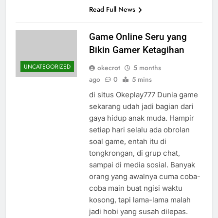
Read Full News
Game Online Seru yang
Bikin Gamer Ketagihan
UNCATEGORIZED
okecrot
5 months
ago
0
5 mins
di situs Okeplay777 Dunia game
sekarang udah jadi bagian dari
gaya hidup anak muda. Hampir
setiap hari selalu ada obrolan
soal game, entah itu di
tongkrongan, di grup chat,
sampai di media sosial. Banyak
orang yang awalnya cuma coba-
coba main buat ngisi waktu
kosong, tapi lama-lama malah
jadi hobi yang susah dilepas.