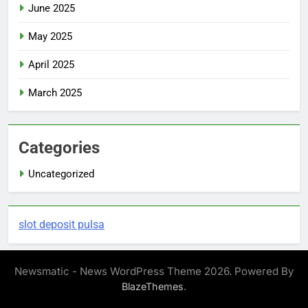
June 2025
May 2025
April 2025
March 2025
Categories
Uncategorized
slot deposit pulsa
Newsmatic - News WordPress Theme 2026. Powered By
.
BlazeThemes