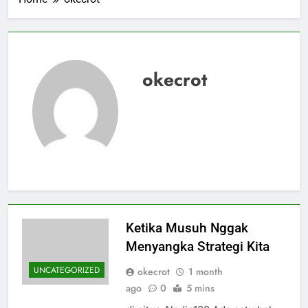
okecrot
Ketika Musuh Nggak
Menyangka Strategi Kita
UNCATEGORIZED
okecrot
1 month
ago
0
5 mins