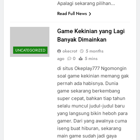
Apalagi sekarang pilihan…
Read Full News
Game Kekinian yang Lagi
Banyak Dimainkan
UNCATEGORIZED
okecrot
5 months
ago
0
5 mins
di situs Okeplay777 Ngomongin
soal game kekinian memang gak
pernah ada habisnya. Dunia
game sekarang berkembang
super cepat, bahkan tiap tahun
selalu muncul judul-judul baru
yang langsung bikin heboh para
gamer. Dari yang awalnya cuma
iseng buat hiburan, sekarang
main game sudah jadi gaya