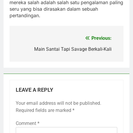
mereka salah adalah salah satu pengalaman paling
seru yang bisa dirasakan dalam sebuah
pertandingan.
Previous:
Post
navigation
Main Santai Tapi Savage Berkali-Kali
LEAVE A REPLY
Your email address will not be published.
Required fields are marked
*
Comment
*