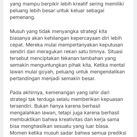
yang mampu berpikir lebih kreatif sering memiliki
peluang lebih besar untuk keluar sebagai
pemenang.
Musuh yang tidak menyangka strategi kita
biasanya akan kehilangan kepercayaan diri lebih
cepat. Mereka mulai mempertanyakan keputusan
sendiri dan meragukan rekan satu timnya. Situasi
tersebut menciptakan tekanan tambahan yang
semakin menguntungkan pihak kita. Ketika mental
lawan mulai goyah, peluang untuk mengendalikan
pertandingan menjadi semakin besar.
Pada akhirnya, kemenangan yang lahir dari
strategi tak terduga selalu memberikan kepuasan
tersendiri. Bukan hanya karena berhasil
mengalahkan lawan, tetapi juga karena berhasil
membuktikan bahwa kreativitas dan kerja sama
bisa menghasilkan sesuatu yang luar biasa.
Momen ketika musuh sadar bahwa semua prediksi