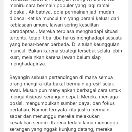
meniru cara bermain populer yang lagi ramai
dipakai. Akibatnya, pola permainan jadi mudah
dibaca. Ketika muncul tim yang berani keluar dari
kebiasaan umum, lawan sering kesulitan
beradaptasi. Mereka terbiasa menghadapi situasi
tertentu, tetapi tiba-tiba harus menghadapi sesuatu
yang benar-benar berbeda. Di situlah keunggulan
muncul. Bukan karena strategi tersebut selalu lebih
kuat, melainkan karena lawan belum siap
menghadapinya.
Bayangin sebuah pertandingan di mana semua
orang mengira kita bakal bermain agresif sejak
awal. Musuh pun menyiapkan berbagai cara untuk
mengantisipasi serangan cepat. Mereka menjaga
posisi, mengumpulkan sumber daya, dan fokus
bertahan. Namun ternyata kita justru bermain
sabar dan menunggu mereka melakukan
kesalahan sendiri. Karena terlalu lama menunggu
serangan yang nggak kunjung datang, mereka