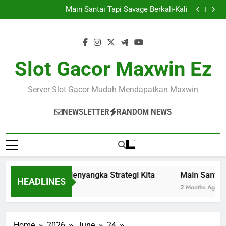
Ketika Musuh Nggak Menyangka Strategi Kita
Skip
Main Santai Tapi Savage Berkali-Kali
to
Game Online yang Bikin Happy
Game Online Buat Nongkrong
content
Ketika Musuh Nggak Menyangka Strategi Kita
Main Santai Tapi Savage Berkali-Kali
Game Online yang Bikin Happy
Slot Gacor Maxwin Ez
Game Online Buat Nongkrong
Server Slot Gacor Mudah Mendapatkan Maxwin
NEWSLETTER
RANDOM NEWS
a Musuh Nggak Menyangka Strategi Kita
Main Santai Ta
HEADLINES
hs Ago
2 Months Ago
Home
2026
June
24