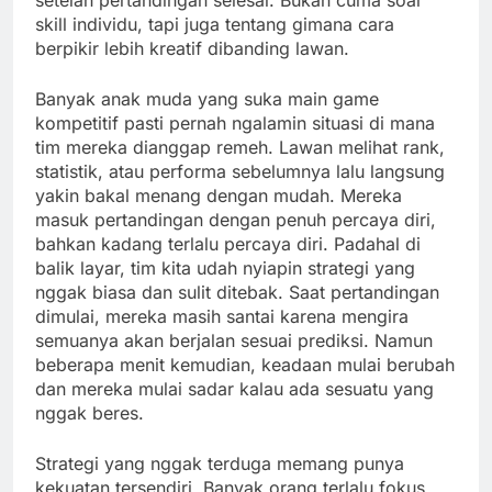
setelah pertandingan selesai. Bukan cuma soal
skill individu, tapi juga tentang gimana cara
berpikir lebih kreatif dibanding lawan.
Banyak anak muda yang suka main game
kompetitif pasti pernah ngalamin situasi di mana
tim mereka dianggap remeh. Lawan melihat rank,
statistik, atau performa sebelumnya lalu langsung
yakin bakal menang dengan mudah. Mereka
masuk pertandingan dengan penuh percaya diri,
bahkan kadang terlalu percaya diri. Padahal di
balik layar, tim kita udah nyiapin strategi yang
nggak biasa dan sulit ditebak. Saat pertandingan
dimulai, mereka masih santai karena mengira
semuanya akan berjalan sesuai prediksi. Namun
beberapa menit kemudian, keadaan mulai berubah
dan mereka mulai sadar kalau ada sesuatu yang
nggak beres.
Strategi yang nggak terduga memang punya
kekuatan tersendiri. Banyak orang terlalu fokus