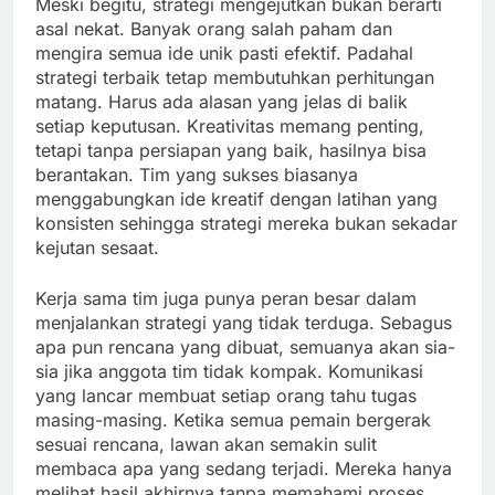
Meski begitu, strategi mengejutkan bukan berarti
asal nekat. Banyak orang salah paham dan
mengira semua ide unik pasti efektif. Padahal
strategi terbaik tetap membutuhkan perhitungan
matang. Harus ada alasan yang jelas di balik
setiap keputusan. Kreativitas memang penting,
tetapi tanpa persiapan yang baik, hasilnya bisa
berantakan. Tim yang sukses biasanya
menggabungkan ide kreatif dengan latihan yang
konsisten sehingga strategi mereka bukan sekadar
kejutan sesaat.
Kerja sama tim juga punya peran besar dalam
menjalankan strategi yang tidak terduga. Sebagus
apa pun rencana yang dibuat, semuanya akan sia-
sia jika anggota tim tidak kompak. Komunikasi
yang lancar membuat setiap orang tahu tugas
masing-masing. Ketika semua pemain bergerak
sesuai rencana, lawan akan semakin sulit
membaca apa yang sedang terjadi. Mereka hanya
melihat hasil akhirnya tanpa memahami proses