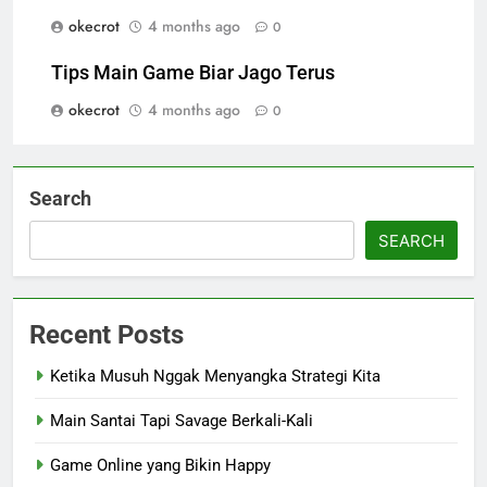
okecrot
4 months ago
0
Tips Main Game Biar Jago Terus
okecrot
4 months ago
0
Search
SEARCH
Recent Posts
Ketika Musuh Nggak Menyangka Strategi Kita
Main Santai Tapi Savage Berkali-Kali
Game Online yang Bikin Happy