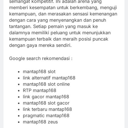
semangat kompetitif. Ini adalah arena yang
memberi kesempatan untuk berkembang, menguji
kemampuan, dan merasakan sensasi kemenangan
dengan cara yang menyenangkan dan penuh
tantangan. Setiap pemain yang masuk ke
dalamnya memiliki peluang untuk menunjukkan
kemampuan terbaik dan meraih posisi puncak
dengan gaya mereka sendiri.
Google search rekomendasi :
mantap168 slot
link alternatif mantap168
mantap168 slot online
RTP mantap168
link gacor mantap168
mantap168 slot gacor
link terbaru mantap168
pragmatic mantap168
mantap168 zeus