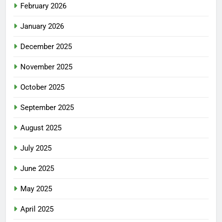
February 2026
January 2026
December 2025
November 2025
October 2025
September 2025
August 2025
July 2025
June 2025
May 2025
April 2025