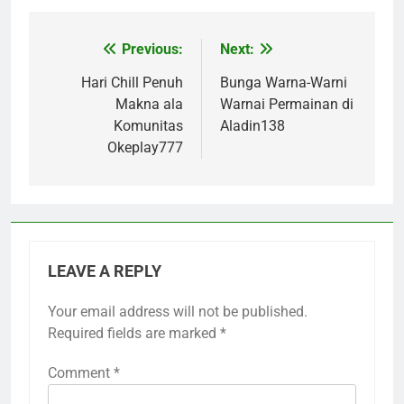
Previous:
Next:
Post
navigation
Hari Chill Penuh
Bunga Warna-Warni
Makna ala
Warnai Permainan di
Komunitas
Aladin138
Okeplay777
LEAVE A REPLY
Your email address will not be published.
Required fields are marked
*
Comment
*