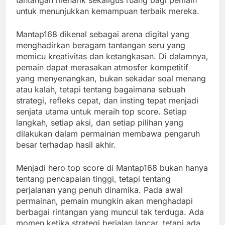
tantangan menarik sekaligus ruang bagi pemain
untuk menunjukkan kemampuan terbaik mereka.
Mantap168 dikenal sebagai arena digital yang
menghadirkan beragam tantangan seru yang
memicu kreativitas dan ketangkasan. Di dalamnya,
pemain dapat merasakan atmosfer kompetitif
yang menyenangkan, bukan sekadar soal menang
atau kalah, tetapi tentang bagaimana sebuah
strategi, refleks cepat, dan insting tepat menjadi
senjata utama untuk meraih top score. Setiap
langkah, setiap aksi, dan setiap pilihan yang
dilakukan dalam permainan membawa pengaruh
besar terhadap hasil akhir.
Menjadi hero top score di Mantap168 bukan hanya
tentang pencapaian tinggi, tetapi tentang
perjalanan yang penuh dinamika. Pada awal
permainan, pemain mungkin akan menghadapi
berbagai rintangan yang muncul tak terduga. Ada
momen ketika strategi berjalan lancar, tetapi ada