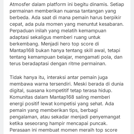
Atmosfer dalam platform ini begitu dinamis. Setiap
permainan memberikan nuansa tantangan yang
berbeda. Ada saat di mana pemain harus berpikir
cepat, ada pula momen yang menuntut kesabaran.
Perpaduan inilah yang melatih kemampuan
adaptasi sekaligus memberi ruang untuk
berkembang. Menjadi hero top score di
Mantap168 bukan hanya tentang skill awal, tetapi
tentang kemampuan belajar, mengamati pola, dan
terus beradaptasi dengan ritme permainan.
Tidak hanya itu, interaksi antar pemain juga
membawa warna tersendiri. Meski berada di dunia
digital, suasana kompetitif tetap terasa hidup.
Komunitas dalam Mantap168 saling memberi
energi positif lewat kompetisi yang sehat. Ada
pemain yang memberikan tips, berbagi
pengalaman, atau sekadar menjadi penyemangat
ketika seseorang hampir mencapai puncak.
Perasaan ini membuat momen meraih top score