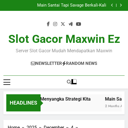
Ketika Musuh Nggak Menyangka Strategi Kita
Skip
Main Santai Tapi Savage Berkali-Kali
to
Game Online yang Bikin Happy
Game Online Buat Nongkrong
content
Ketika Musuh Nggak Menyangka Strategi Kita
Main Santai Tapi Savage Berkali-Kali
Game Online yang Bikin Happy
Slot Gacor Maxwin Ez
Game Online Buat Nongkrong
Server Slot Gacor Mudah Mendapatkan Maxwin
NEWSLETTER
RANDOM NEWS
ika Musuh Nggak Menyangka Strategi Kita
Main Santai 
HEADLINES
nth Ago
2 Months Ago
Home
2025
December
4