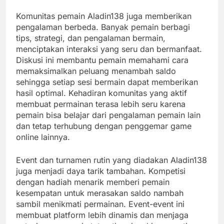
Komunitas pemain Aladin138 juga memberikan
pengalaman berbeda. Banyak pemain berbagi
tips, strategi, dan pengalaman bermain,
menciptakan interaksi yang seru dan bermanfaat.
Diskusi ini membantu pemain memahami cara
memaksimalkan peluang menambah saldo
sehingga setiap sesi bermain dapat memberikan
hasil optimal. Kehadiran komunitas yang aktif
membuat permainan terasa lebih seru karena
pemain bisa belajar dari pengalaman pemain lain
dan tetap terhubung dengan penggemar game
online lainnya.
Event dan turnamen rutin yang diadakan Aladin138
juga menjadi daya tarik tambahan. Kompetisi
dengan hadiah menarik memberi pemain
kesempatan untuk merasakan saldo nambah
sambil menikmati permainan. Event-event ini
membuat platform lebih dinamis dan menjaga