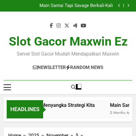
Ketika Musuh Nggak Menyangka Strategi Kita
Skip
Main Santai Tapi Savage Berkali-Kali
to
Game Online yang Bikin Happy
Game Online Buat Nongkrong
content
Ketika Musuh Nggak Menyangka Strategi Kita
Main Santai Tapi Savage Berkali-Kali
Game Online yang Bikin Happy
Slot Gacor Maxwin Ez
Game Online Buat Nongkrong
Server Slot Gacor Mudah Mendapatkan Maxwin
NEWSLETTER
RANDOM NEWS
ika Musuh Nggak Menyangka Strategi Kita
Main Santai T
HEADLINES
nths Ago
2 Months Ago
Home
2025
November
5