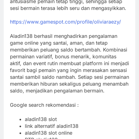
antusiasme pemain tetap tinggi, sehingga setiap
sesi bermain terasa lebih seru dan mengasyikkan.
https://www.gamespot.com/profile/oliviaraezy/
Aladin138 berhasil menghadirkan pengalaman
game online yang santai, aman, dan tetap
memberikan peluang saldo bertambah. Kombinasi
permainan variatif, bonus menarik, komunitas
aktif, dan event rutin membuat platform ini menjadi
favorit bagi pemain yang ingin merasakan sensasi
santai sambil saldo nambah. Setiap sesi permainan
memberikan hiburan sekaligus peluang menambah
saldo, menjadikan pengalaman bermain.
Google search rekomendasi :
aladin138 slot
link alternatif aladin138
aladin138 slot online