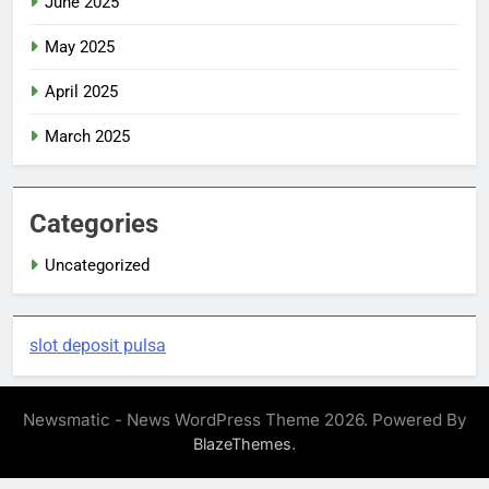
June 2025
May 2025
April 2025
March 2025
Categories
Uncategorized
slot deposit pulsa
Newsmatic - News WordPress Theme 2026. Powered By
.
BlazeThemes