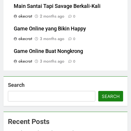
Main Santai Tapi Savage Berkali-Kali
okecrot
2 months ago
0
Game Online yang Bikin Happy
okecrot
3 months ago
0
Game Online Buat Nongkrong
okecrot
3 months ago
0
Search
SEARCH
Recent Posts