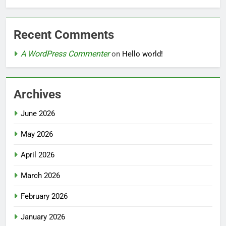
Recent Comments
A WordPress Commenter
on
Hello world!
Archives
June 2026
May 2026
April 2026
March 2026
February 2026
January 2026