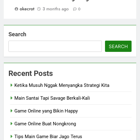
okecrot
3 months ago
0
Search
SEARCH
Recent Posts
Ketika Musuh Nggak Menyangka Strategi Kita
Main Santai Tapi Savage Berkali-Kali
Game Online yang Bikin Happy
Game Online Buat Nongkrong
Tips Main Game Biar Jago Terus