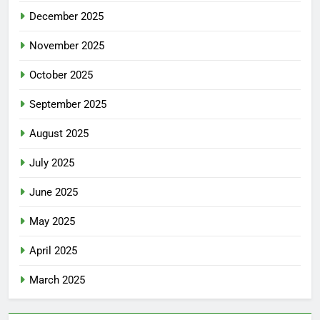
December 2025
November 2025
October 2025
September 2025
August 2025
July 2025
June 2025
May 2025
April 2025
March 2025