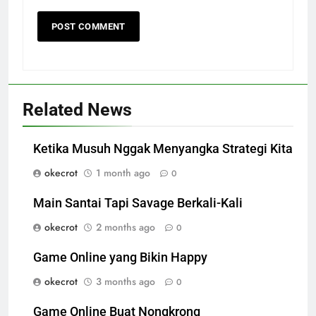
Related News
Ketika Musuh Nggak Menyangka Strategi Kita
okecrot
1 month ago
0
Main Santai Tapi Savage Berkali-Kali
okecrot
2 months ago
0
Game Online yang Bikin Happy
okecrot
3 months ago
0
Game Online Buat Nongkrong