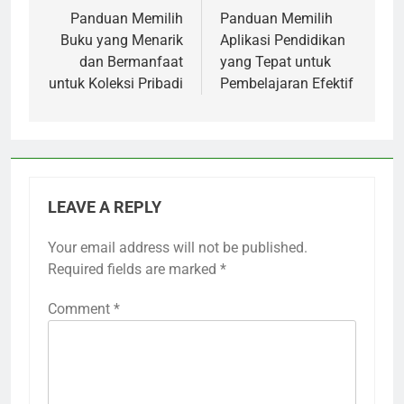
navigation
Panduan Memilih
Panduan Memilih
Buku yang Menarik
Aplikasi Pendidikan
dan Bermanfaat
yang Tepat untuk
untuk Koleksi Pribadi
Pembelajaran Efektif
LEAVE A REPLY
Your email address will not be published.
Required fields are marked
*
Comment
*