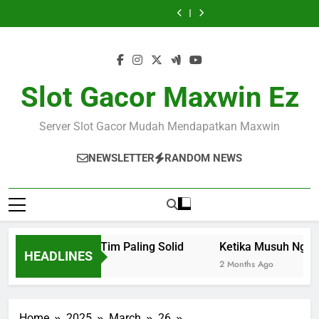
Main
Game
Skip
yang
Bisa
Nggak
Tapi
yang
Bisa
Nggak
Santai
Online
Bikin
Jadi
Menyangka
Savage
Bikin
Jadi
Menyangka
Tapi
yang
to
Happy
Tim
Strategi
Berkali-
Happy
Tim
Strategi
Savage
Bikin
content
Paling
Kita
Kali
Paling
Kita
Berkali-
Happy
Solid
Solid
Kali
Slot Gacor Maxwin Ez
Server Slot Gacor Mudah Mendapatkan Maxwin
NEWSLETTER
RANDOM NEWS
Receh Bisa Jadi Tim Paling Solid
Ketika Musuh Nggak M
HEADLINES
 Ago
2 Months Ago
Home
2025
March
26