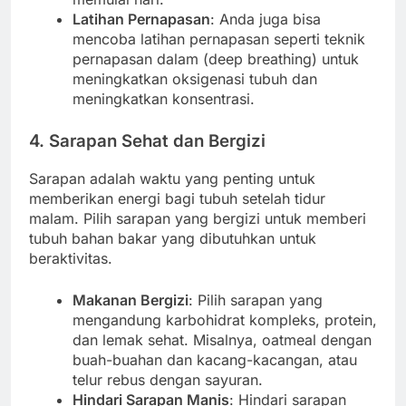
Latihan Pernapasan
: Anda juga bisa
mencoba latihan pernapasan seperti teknik
pernapasan dalam (deep breathing) untuk
meningkatkan oksigenasi tubuh dan
meningkatkan konsentrasi.
4. Sarapan Sehat dan Bergizi
Sarapan adalah waktu yang penting untuk
memberikan energi bagi tubuh setelah tidur
malam. Pilih sarapan yang bergizi untuk memberi
tubuh bahan bakar yang dibutuhkan untuk
beraktivitas.
Makanan Bergizi
: Pilih sarapan yang
mengandung karbohidrat kompleks, protein,
dan lemak sehat. Misalnya, oatmeal dengan
buah-buahan dan kacang-kacangan, atau
telur rebus dengan sayuran.
Hindari Sarapan Manis
: Hindari sarapan