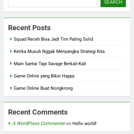
SEARCH
Recent Posts
Squad Receh Bisa Jadi Tim Paling Solid
Ketika Musuh Nggak Menyangka Strategi Kita
Main Santai Tapi Savage Berkali-Kali
Game Online yang Bikin Happy
Game Online Buat Nongkrong
Recent Comments
A WordPress Commenter
on
Hello world!