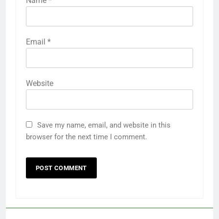
Name
*
Email
*
Website
Save my name, email, and website in this
browser for the next time I comment.