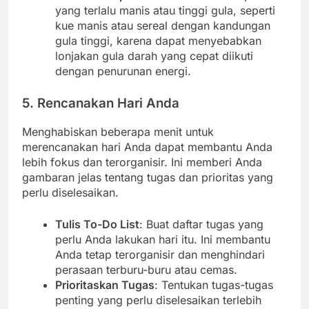
yang terlalu manis atau tinggi gula, seperti
kue manis atau sereal dengan kandungan
gula tinggi, karena dapat menyebabkan
lonjakan gula darah yang cepat diikuti
dengan penurunan energi.
5. Rencanakan Hari Anda
Menghabiskan beberapa menit untuk
merencanakan hari Anda dapat membantu Anda
lebih fokus dan terorganisir. Ini memberi Anda
gambaran jelas tentang tugas dan prioritas yang
perlu diselesaikan.
Tulis To-Do List
: Buat daftar tugas yang
perlu Anda lakukan hari itu. Ini membantu
Anda tetap terorganisir dan menghindari
perasaan terburu-buru atau cemas.
Prioritaskan Tugas
: Tentukan tugas-tugas
penting yang perlu diselesaikan terlebih