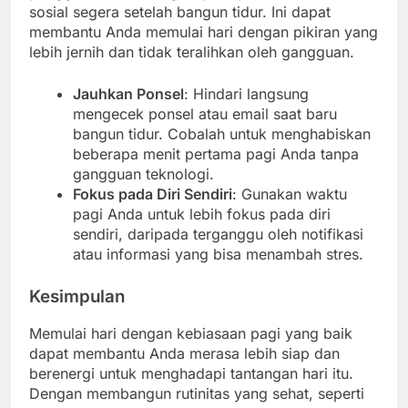
sosial segera setelah bangun tidur. Ini dapat
membantu Anda memulai hari dengan pikiran yang
lebih jernih dan tidak teralihkan oleh gangguan.
Jauhkan Ponsel
: Hindari langsung
mengecek ponsel atau email saat baru
bangun tidur. Cobalah untuk menghabiskan
beberapa menit pertama pagi Anda tanpa
gangguan teknologi.
Fokus pada Diri Sendiri
: Gunakan waktu
pagi Anda untuk lebih fokus pada diri
sendiri, daripada terganggu oleh notifikasi
atau informasi yang bisa menambah stres.
Kesimpulan
Memulai hari dengan kebiasaan pagi yang baik
dapat membantu Anda merasa lebih siap dan
berenergi untuk menghadapi tantangan hari itu.
Dengan membangun rutinitas yang sehat, seperti