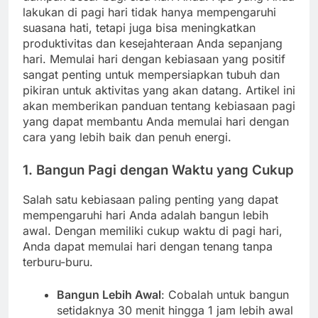
lakukan di pagi hari tidak hanya mempengaruhi
suasana hati, tetapi juga bisa meningkatkan
produktivitas dan kesejahteraan Anda sepanjang
hari. Memulai hari dengan kebiasaan yang positif
sangat penting untuk mempersiapkan tubuh dan
pikiran untuk aktivitas yang akan datang. Artikel ini
akan memberikan panduan tentang kebiasaan pagi
yang dapat membantu Anda memulai hari dengan
cara yang lebih baik dan penuh energi.
1. Bangun Pagi dengan Waktu yang Cukup
Salah satu kebiasaan paling penting yang dapat
mempengaruhi hari Anda adalah bangun lebih
awal. Dengan memiliki cukup waktu di pagi hari,
Anda dapat memulai hari dengan tenang tanpa
terburu-buru.
Bangun Lebih Awal
: Cobalah untuk bangun
setidaknya 30 menit hingga 1 jam lebih awal