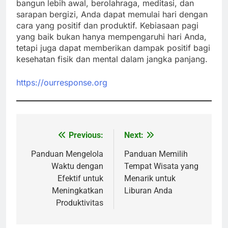
bangun lebih awal, berolahraga, meditasi, dan
sarapan bergizi, Anda dapat memulai hari dengan
cara yang positif dan produktif. Kebiasaan pagi
yang baik bukan hanya mempengaruhi hari Anda,
tetapi juga dapat memberikan dampak positif bagi
kesehatan fisik dan mental dalam jangka panjang.
https://ourresponse.org
Previous:
Next:
Post
navigation
Panduan Mengelola
Panduan Memilih
Waktu dengan
Tempat Wisata yang
Efektif untuk
Menarik untuk
Meningkatkan
Liburan Anda
Produktivitas