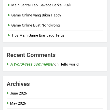
Main Santai Tapi Savage Berkali-Kali
Game Online yang Bikin Happy
Game Online Buat Nongkrong
Tips Main Game Biar Jago Terus
Recent Comments
A WordPress Commenter
on
Hello world!
Archives
June 2026
May 2026