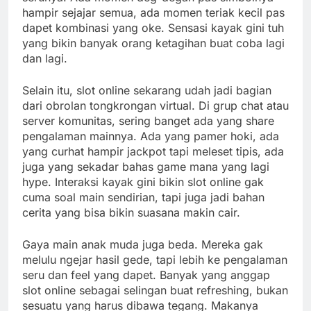
hampir sejajar semua, ada momen teriak kecil pas
dapet kombinasi yang oke. Sensasi kayak gini tuh
yang bikin banyak orang ketagihan buat coba lagi
dan lagi.
Selain itu, slot online sekarang udah jadi bagian
dari obrolan tongkrongan virtual. Di grup chat atau
server komunitas, sering banget ada yang share
pengalaman mainnya. Ada yang pamer hoki, ada
yang curhat hampir jackpot tapi meleset tipis, ada
juga yang sekadar bahas game mana yang lagi
hype. Interaksi kayak gini bikin slot online gak
cuma soal main sendirian, tapi juga jadi bahan
cerita yang bisa bikin suasana makin cair.
Gaya main anak muda juga beda. Mereka gak
melulu ngejar hasil gede, tapi lebih ke pengalaman
seru dan feel yang dapet. Banyak yang anggap
slot online sebagai selingan buat refreshing, bukan
sesuatu yang harus dibawa tegang. Makanya