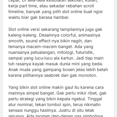
cepat. Di sela-sela kesibukan sekolah, kuliah,
kerja part time, atau sekadar rebahan scroll
timeline, banyak yang pilih slot online buat ngisi
waktu biar gak berasa hambar.
Slot online versi sekarang tampilannya juga gak
kaleng-kaleng. Desainnya colorful, animasinya
smooth, sound effect-nya bikin nagih, dan
temanya macem-macem banget. Ada yang
nuansanya petualangan, mitologi, futuristik,
sampai yang lucu-lucu ala kartun. Jadi tiap main
tuh rasanya kayak masuk dunia mini yang beda.
Anak muda yang gampang bosen jelas lebih betah
karena pilihannya seabrek dan gak monoton.
Yang bikin slot online makin gaul itu karena cara
mainnya simpel banget. Gak perlu mikir ribet, gak
perlu strategi yang bikin kepala ngebul. Tinggal
atur nominal, tekan tombol spin, terus nikmatin
sensasi nunggu hasilnya. Justru di situ letak
serunya. Ada momen deg-degan pas simbolnya