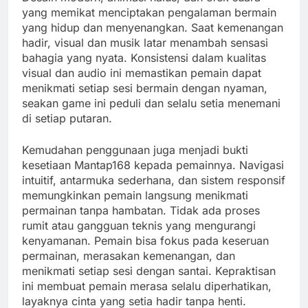
yang memikat menciptakan pengalaman bermain
yang hidup dan menyenangkan. Saat kemenangan
hadir, visual dan musik latar menambah sensasi
bahagia yang nyata. Konsistensi dalam kualitas
visual dan audio ini memastikan pemain dapat
menikmati setiap sesi bermain dengan nyaman,
seakan game ini peduli dan selalu setia menemani
di setiap putaran.
Kemudahan penggunaan juga menjadi bukti
kesetiaan Mantap168 kepada pemainnya. Navigasi
intuitif, antarmuka sederhana, dan sistem responsif
memungkinkan pemain langsung menikmati
permainan tanpa hambatan. Tidak ada proses
rumit atau gangguan teknis yang mengurangi
kenyamanan. Pemain bisa fokus pada keseruan
permainan, merasakan kemenangan, dan
menikmati setiap sesi dengan santai. Kepraktisan
ini membuat pemain merasa selalu diperhatikan,
layaknya cinta yang setia hadir tanpa henti.