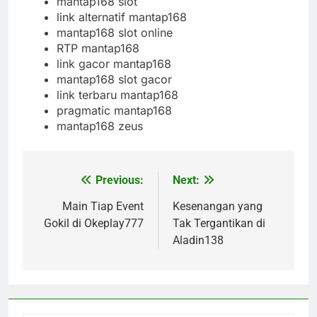
mantap168 slot
link alternatif mantap168
mantap168 slot online
RTP mantap168
link gacor mantap168
mantap168 slot gacor
link terbaru mantap168
pragmatic mantap168
mantap168 zeus
Previous:
Next:
Post
navigation
Main Tiap Event
Kesenangan yang
Gokil di Okeplay777
Tak Tergantikan di
Aladin138