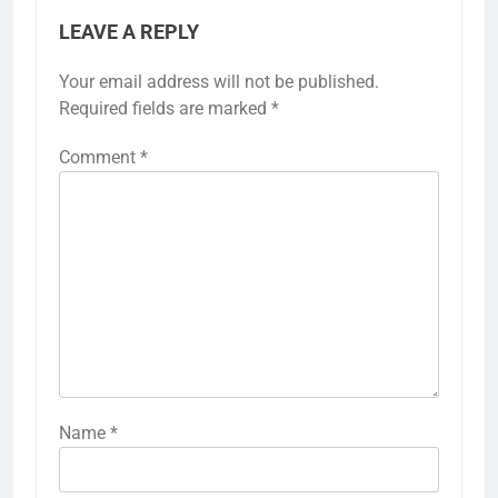
LEAVE A REPLY
Your email address will not be published.
Required fields are marked
*
Comment
*
Name
*