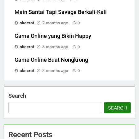
Main Santai Tapi Savage Berkali-Kali
okecrot
2 months ago
0
Game Online yang Bikin Happy
okecrot
3 months ago
0
Game Online Buat Nongkrong
okecrot
3 months ago
0
Search
SEARCH
Recent Posts