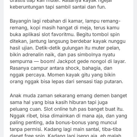
drastis tiap kali muter. Rasanya kayak ngejar
keberuntungan tapi sambil santai dan fun.
Bayangin lagi rebahan di kamar, lampu remang-
remang, kopi masih hangat di meja, terus kamu
buka aplikasi slot favoritmu. Begitu tombol spin
ditekan, jantung langsung berdebar kayak nunggu
hasil ujian. Detik-detik gulungan itu muter pelan,
bikin adrenalin naik, dan pas simbolnya nyatu
sempurna — boom! Jackpot gede nongol di layar.
Rasanya campur antara shock, bahagia, dan
nggak percaya. Momen kayak gitu yang bikin
orang nggak bisa lepas dari sensasi tiap putaran.
Anak muda zaman sekarang emang demen banget
sama hal yang bisa kasih hiburan tapi juga
peluang cuan. Slot online tuh pas banget buat itu.
Nggak ribet, bisa dimainkan di mana aja, dan yang
paling penting, ada bonus-bonus yang muncul
tanpa permisi. Kadang lagi main santai, tiba-tiba
dapet free spin. Kadang lagi iseng aja, eh malah