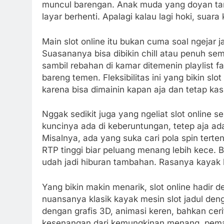
muncul barengan. Anak muda yang doyan tan
layar berhenti. Apalagi kalau lagi hoki, sua
Main slot online itu bukan cuma soal ngejar j
Suasananya bisa dibikin chill atau penuh s
sambil rebahan di kamar ditemenin playlist f
bareng temen. Fleksibilitas ini yang bikin slo
karena bisa dimainin kapan aja dan tetap kas
Nggak sedikit juga yang ngeliat slot online 
kuncinya ada di keberuntungan, tetep aja ada 
Misalnya, ada yang suka cari pola spin terte
RTP tinggi biar peluang menang lebih kece. Bu
udah jadi hiburan tambahan. Rasanya kayak l
Yang bikin makin menarik, slot online hadir
nuansanya klasik kayak mesin slot jadul de
dengan grafis 3D, animasi keren, bahkan cerit
kesenangan dari kemungkinan menang, pemai