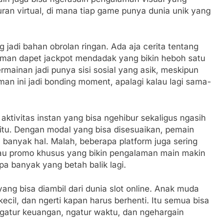
iburan virtual, di mana tiap game punya dunia unik yang
g jadi bahan obrolan ringan. Ada aja cerita tentang
aman dapet jackpot mendadak yang bikin heboh satu
ermainan jadi punya sisi sosial yang asik, meskipun
aman ini jadi bonding moment, apalagi kalau lagi sama-
ktivitas instan yang bisa ngehibur sekaligus ngasih
 itu. Dengan modal yang bisa disesuaikan, pemain
n banyak hal. Malah, beberapa platform juga sering
tau promo khusus yang bikin pengalaman main makin
pa banyak yang betah balik lagi.
yang bisa diambil dari dunia slot online. Anak muda
 kecil, dan ngerti kapan harus berhenti. Itu semua bisa
 ngatur keuangan, ngatur waktu, dan ngehargain