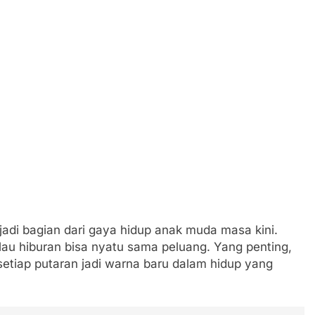
 jadi bagian dari gaya hidup anak muda masa kini.
kalau hiburan bisa nyatu sama peluang. Yang penting,
setiap putaran jadi warna baru dalam hidup yang