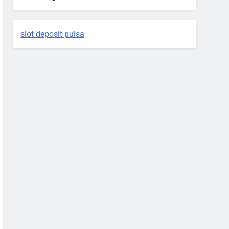
slot deposit pulsa