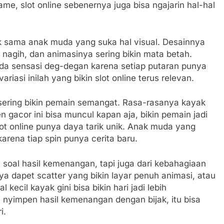
, slot online sebenernya juga bisa ngajarin hal-hal
cok sama anak muda yang suka hal visual. Desainnya
nagih, dan animasinya sering bikin mata betah.
ada sensasi deg-degan karena setiap putaran punya
iasi inilah yang bikin slot online terus relevan.
g sering bikin pemain semangat. Rasa-rasanya kayak
 gacor ini bisa muncul kapan aja, bikin pemain jadi
slot online punya daya tarik unik. Anak muda yang
karena tiap spin punya cerita baru.
a soal hasil kemenangan, tapi juga dari kebahagiaan
nya dapet scatter yang bikin layar penuh animasi, atau
kecil kayak gini bisa bikin hari jadi lebih
 nyimpen hasil kemenangan dengan bijak, itu bisa
i.