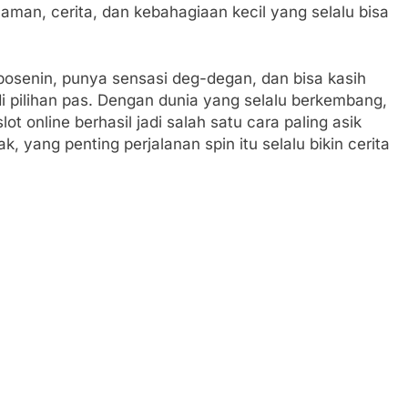
aman, cerita, dan kebahagiaan kecil yang selalu bisa
ebosenin, punya sensasi deg-degan, dan bisa kasih
adi pilihan pas. Dengan dunia yang selalu berkembang,
ot online berhasil jadi salah satu cara paling asik
, yang penting perjalanan spin itu selalu bikin cerita