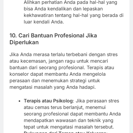
Alihkan perhatian Anda pada hal-hal yang
bisa Anda kendalikan dan lepaskan
kekhawatiran tentang hal-hal yang berada di
luar kendali Anda.
10. Cari Bantuan Profesional Jika
Diperlukan
Jika Anda merasa terlalu terbebani dengan stres
atau kecemasan, jangan ragu untuk mencari
bantuan dari seorang profesional. Terapis atau
konselor dapat membantu Anda mengelola
perasaan dan menemukan strategi untuk
mengatasi masalah yang Anda hadapi.
Terapis atau Psikolog
: Jika perasaan stres
atau cemas terus berlanjut, menemui
seorang profesional dapat membantu Anda
mendapatkan wawasan dan teknik yang
tepat untuk mengatasi masalah tersebut.