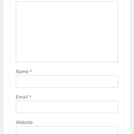
Name
*
Email
*
Website