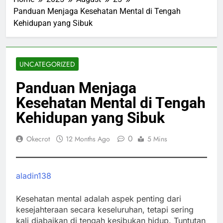
Panduan Menjaga Kesehatan Mental di Tengah
Kehidupan yang Sibuk
UNCATEGORIZED
Panduan Menjaga
Kesehatan Mental di Tengah
Kehidupan yang Sibuk
0
Okecrot
12 Months Ago
5 Mins
aladin138
Kesehatan mental adalah aspek penting dari
kesejahteraan secara keseluruhan, tetapi sering
kali diabaikan di tengah kesibukan hidup. Tuntutan