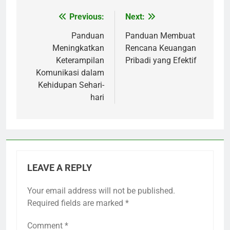
Previous:
Next:
Post
navigation
Panduan
Panduan Membuat
Meningkatkan
Rencana Keuangan
Keterampilan
Pribadi yang Efektif
Komunikasi dalam
Kehidupan Sehari-
hari
LEAVE A REPLY
Your email address will not be published.
Required fields are marked
*
Comment
*