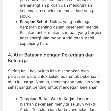
menenangkan pikiran dan menurunkan
kecemasan sebelum memulai hari yang
sibuk.
Sarapan Sehat
: Nutrisi yang baik juga
berperan penting dalam kesehatan mental.
Pastikan untuk makan sarapan yang bergizi
agar energi dan mood Anda tetap stabil
sepanjang hari.
4. Atur Batasan dengan Pekerjaan dan
Keluarga
Sering kali, kesibukan kita disebabkan oleh
perasaan wajib untuk selalu ada untuk pekerjaan
atau keluarga. Namun, menetapkan batasan yang
sehat sangat penting untuk mencegah kelelahan.
Tetapkan Batas Waktu Kerja
: Jangan
biarkan pekerjaan menyita seluruh waktu
Anda. Tentukan jam kerja yang jelas dan