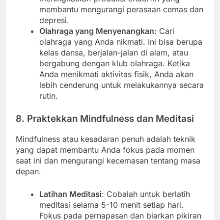
membantu mengurangi perasaan cemas dan
depresi.
Olahraga yang Menyenangkan
: Cari
olahraga yang Anda nikmati. Ini bisa berupa
kelas dansa, berjalan-jalan di alam, atau
bergabung dengan klub olahraga. Ketika
Anda menikmati aktivitas fisik, Anda akan
lebih cenderung untuk melakukannya secara
rutin.
8. Praktekkan Mindfulness dan Meditasi
Mindfulness atau kesadaran penuh adalah teknik
yang dapat membantu Anda fokus pada momen
saat ini dan mengurangi kecemasan tentang masa
depan.
Latihan Meditasi
: Cobalah untuk berlatih
meditasi selama 5-10 menit setiap hari.
Fokus pada pernapasan dan biarkan pikiran