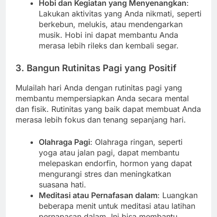
Hobi dan Kegiatan yang Menyenangkan
:
Lakukan aktivitas yang Anda nikmati, seperti
berkebun, melukis, atau mendengarkan
musik. Hobi ini dapat membantu Anda
merasa lebih rileks dan kembali segar.
3. Bangun Rutinitas Pagi yang Positif
Mulailah hari Anda dengan rutinitas pagi yang
membantu mempersiapkan Anda secara mental
dan fisik. Rutinitas yang baik dapat membuat Anda
merasa lebih fokus dan tenang sepanjang hari.
Olahraga Pagi
: Olahraga ringan, seperti
yoga atau jalan pagi, dapat membantu
melepaskan endorfin, hormon yang dapat
mengurangi stres dan meningkatkan
suasana hati.
Meditasi atau Pernafasan dalam
: Luangkan
beberapa menit untuk meditasi atau latihan
pernapasan dalam. Ini bisa membantu