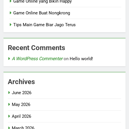
Game Online yang Bikin Happy
Game Online Buat Nongkrong
Tips Main Game Biar Jago Terus
Recent Comments
A WordPress Commenter
on
Hello world!
Archives
June 2026
May 2026
April 2026
March 2026