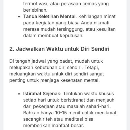
termotivasi, atau perasaan cemas yang
berlebihan.
Tanda Keletihan Mental
: Kehilangan minat
pada kegiatan yang biasa Anda nikmati,
merasa mudah tersinggung, atau kesulitan
dalam membuat keputusan.
2. Jadwalkan Waktu untuk Diri Sendiri
Di tengah jadwal yang padat, mudah untuk
melupakan kebutuhan diri sendiri. Tetapi,
meluangkan waktu untuk diri sendiri sangat
penting untuk menjaga kesehatan mental.
Istirahat Sejenak
: Tentukan waktu khusus
setiap hari untuk beristirahat dan menjauh
dari pekerjaan atau masalah sehari-hari.
Bahkan hanya 10-15 menit untuk menikmati
secangkir teh atau meditasi bisa
memberikan manfaat besar.