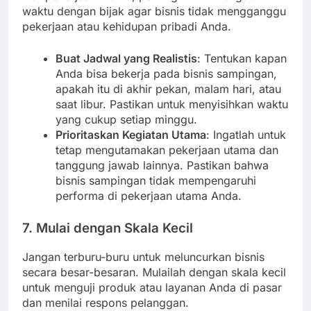
waktu dengan bijak agar bisnis tidak mengganggu
pekerjaan atau kehidupan pribadi Anda.
Buat Jadwal yang Realistis
: Tentukan kapan
Anda bisa bekerja pada bisnis sampingan,
apakah itu di akhir pekan, malam hari, atau
saat libur. Pastikan untuk menyisihkan waktu
yang cukup setiap minggu.
Prioritaskan Kegiatan Utama
: Ingatlah untuk
tetap mengutamakan pekerjaan utama dan
tanggung jawab lainnya. Pastikan bahwa
bisnis sampingan tidak mempengaruhi
performa di pekerjaan utama Anda.
7. Mulai dengan Skala Kecil
Jangan terburu-buru untuk meluncurkan bisnis
secara besar-besaran. Mulailah dengan skala kecil
untuk menguji produk atau layanan Anda di pasar
dan menilai respons pelanggan.