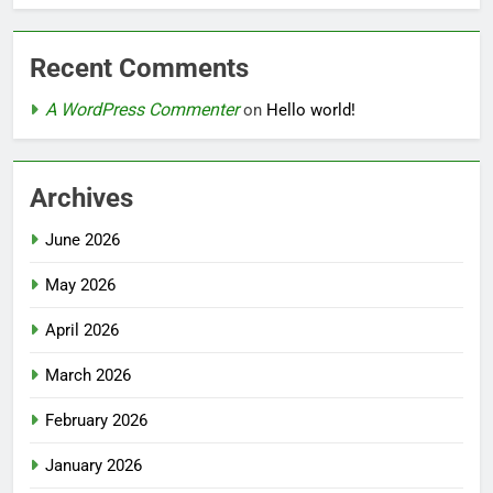
Recent Comments
A WordPress Commenter
on
Hello world!
Archives
June 2026
May 2026
April 2026
March 2026
February 2026
January 2026