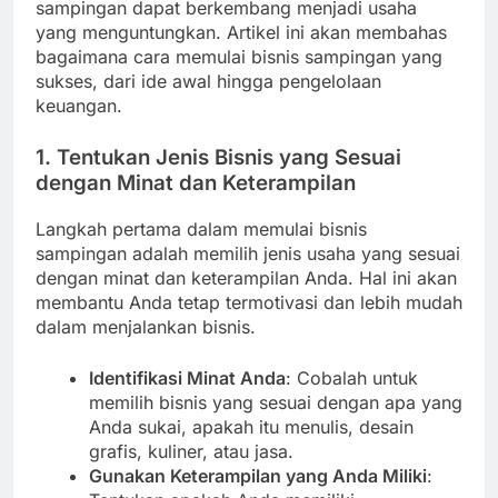
sampingan dapat berkembang menjadi usaha
yang menguntungkan. Artikel ini akan membahas
bagaimana cara memulai bisnis sampingan yang
sukses, dari ide awal hingga pengelolaan
keuangan.
1. Tentukan Jenis Bisnis yang Sesuai
dengan Minat dan Keterampilan
Langkah pertama dalam memulai bisnis
sampingan adalah memilih jenis usaha yang sesuai
dengan minat dan keterampilan Anda. Hal ini akan
membantu Anda tetap termotivasi dan lebih mudah
dalam menjalankan bisnis.
Identifikasi Minat Anda
: Cobalah untuk
memilih bisnis yang sesuai dengan apa yang
Anda sukai, apakah itu menulis, desain
grafis, kuliner, atau jasa.
Gunakan Keterampilan yang Anda Miliki
: