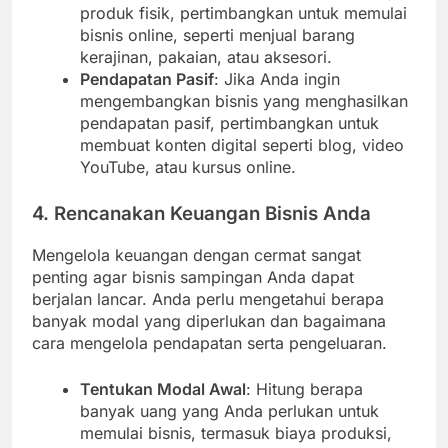
produk fisik, pertimbangkan untuk memulai
bisnis online, seperti menjual barang
kerajinan, pakaian, atau aksesori.
Pendapatan Pasif
: Jika Anda ingin
mengembangkan bisnis yang menghasilkan
pendapatan pasif, pertimbangkan untuk
membuat konten digital seperti blog, video
YouTube, atau kursus online.
4. Rencanakan Keuangan Bisnis Anda
Mengelola keuangan dengan cermat sangat
penting agar bisnis sampingan Anda dapat
berjalan lancar. Anda perlu mengetahui berapa
banyak modal yang diperlukan dan bagaimana
cara mengelola pendapatan serta pengeluaran.
Tentukan Modal Awal
: Hitung berapa
banyak uang yang Anda perlukan untuk
memulai bisnis, termasuk biaya produksi,