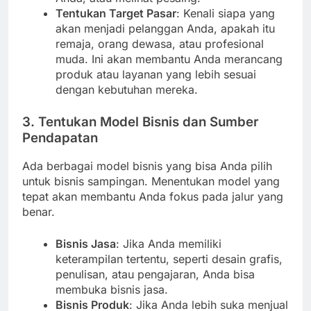
Tentukan Target Pasar
: Kenali siapa yang
akan menjadi pelanggan Anda, apakah itu
remaja, orang dewasa, atau profesional
muda. Ini akan membantu Anda merancang
produk atau layanan yang lebih sesuai
dengan kebutuhan mereka.
3. Tentukan Model Bisnis dan Sumber
Pendapatan
Ada berbagai model bisnis yang bisa Anda pilih
untuk bisnis sampingan. Menentukan model yang
tepat akan membantu Anda fokus pada jalur yang
benar.
Bisnis Jasa
: Jika Anda memiliki
keterampilan tertentu, seperti desain grafis,
penulisan, atau pengajaran, Anda bisa
membuka bisnis jasa.
Bisnis Produk
: Jika Anda lebih suka menjual