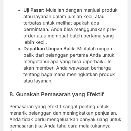
Uji Pasar
: Mulailah dengan menjual produk
atau layanan dalam jumlah kecil atau
terbatas untuk melihat apakah ada
permintaan. Anda bisa menggunakan pre-
order atau membuat batch pertama yang
lebih kecil.
Dapatkan Umpan Balik
: Mintalah umpan
balik dari pelanggan pertama Anda untuk
mengetahui apa yang bisa diperbaiki. Ini
akan memberi Anda wawasan berharga
tentang bagaimana meningkatkan produk
atau layanan.
8. Gunakan Pemasaran yang Efektif
Pemasaran yang efektif sangat penting untuk
menarik pelanggan dan meningkatkan penjualan.
Anda tidak perlu mengeluarkan banyak uang untuk
pemasaran jika Anda tahu cara melakukannya