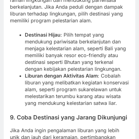
berkelanjutan. Jika Anda peduli dengan dampak
liburan terhadap lingkungan, pilih destinasi yang
memiliki program pelestarian alam.
Destinasi Hijau
: Pilih tempat yang
mendukung pariwisata berkelanjutan dan
menjaga kelestarian alam, seperti Bali yang
memiliki banyak resor eco-friendly atau
destinasi seperti Bhutan yang terkenal
dengan kebijakan pelestarian lingkungan.
Liburan dengan Aktivitas Alam
: Cobalah
liburan yang melibatkan kegiatan konservasi
alam, seperti program sukarelawan untuk
melestarikan terumbu karang atau wisata
yang mendukung kelestarian satwa liar.
9. Coba Destinasi yang Jarang Dikunjungi
Jika Anda ingin pengalaman liburan yang lebih
unik dan jauh dari keramaian, pertimbangkan