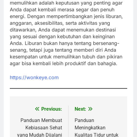
memulihkan adalah keputusan yang penting agar
Anda dapat kembali merasa segar dan penuh
energi. Dengan mempertimbangkan jenis liburan,
anggaran, aksesibilitas, serta aktivitas yang
ditawarkan, Anda dapat menemukan destinasi
yang sesuai dengan kebutuhan dan keinginan
Anda. Liburan bukan hanya tentang bersenang-
senang, tetapi juga tentang memberi diri Anda
kesempatan untuk memulihkan tubuh dan pikiran
agar bisa kembali lebih produktif dan bahagia.
https://wonkeye.com
Previous:
Next:
Post
navigation
Panduan Membuat
Panduan
Kebiasaan Sehat
Meningkatkan
yang Mudah Dijalani
Kualitas Tidur untuk