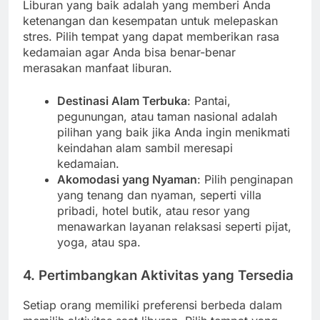
Liburan yang baik adalah yang memberi Anda
ketenangan dan kesempatan untuk melepaskan
stres. Pilih tempat yang dapat memberikan rasa
kedamaian agar Anda bisa benar-benar
merasakan manfaat liburan.
Destinasi Alam Terbuka
: Pantai,
pegunungan, atau taman nasional adalah
pilihan yang baik jika Anda ingin menikmati
keindahan alam sambil meresapi
kedamaian.
Akomodasi yang Nyaman
: Pilih penginapan
yang tenang dan nyaman, seperti villa
pribadi, hotel butik, atau resor yang
menawarkan layanan relaksasi seperti pijat,
yoga, atau spa.
4. Pertimbangkan Aktivitas yang Tersedia
Setiap orang memiliki preferensi berbeda dalam