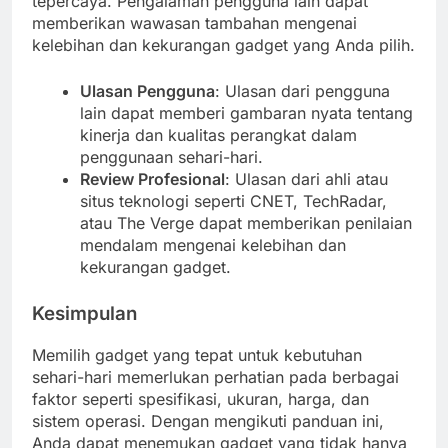
tepercaya. Pengalaman pengguna lain dapat
memberikan wawasan tambahan mengenai
kelebihan dan kekurangan gadget yang Anda pilih.
Ulasan Pengguna
: Ulasan dari pengguna
lain dapat memberi gambaran nyata tentang
kinerja dan kualitas perangkat dalam
penggunaan sehari-hari.
Review Profesional
: Ulasan dari ahli atau
situs teknologi seperti CNET, TechRadar,
atau The Verge dapat memberikan penilaian
mendalam mengenai kelebihan dan
kekurangan gadget.
Kesimpulan
Memilih gadget yang tepat untuk kebutuhan
sehari-hari memerlukan perhatian pada berbagai
faktor seperti spesifikasi, ukuran, harga, dan
sistem operasi. Dengan mengikuti panduan ini,
Anda dapat menemukan gadget yang tidak hanya