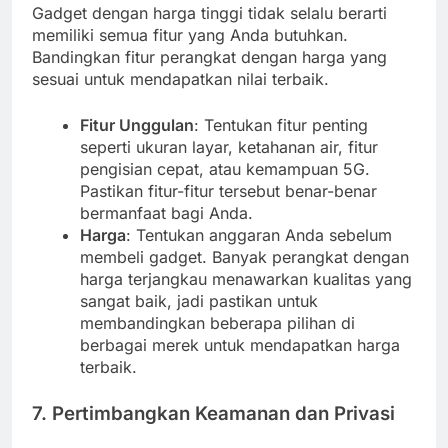
Gadget dengan harga tinggi tidak selalu berarti
memiliki semua fitur yang Anda butuhkan.
Bandingkan fitur perangkat dengan harga yang
sesuai untuk mendapatkan nilai terbaik.
Fitur Unggulan
: Tentukan fitur penting
seperti ukuran layar, ketahanan air, fitur
pengisian cepat, atau kemampuan 5G.
Pastikan fitur-fitur tersebut benar-benar
bermanfaat bagi Anda.
Harga
: Tentukan anggaran Anda sebelum
membeli gadget. Banyak perangkat dengan
harga terjangkau menawarkan kualitas yang
sangat baik, jadi pastikan untuk
membandingkan beberapa pilihan di
berbagai merek untuk mendapatkan harga
terbaik.
7. Pertimbangkan Keamanan dan Privasi