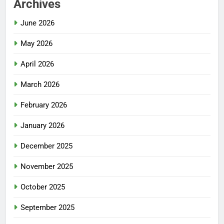
Archives
June 2026
May 2026
April 2026
March 2026
February 2026
January 2026
December 2025
November 2025
October 2025
September 2025