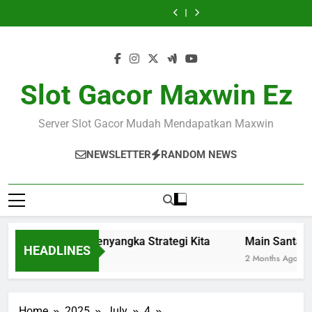
Game
Game
Skip
Buat
Nggak
Tapi
yang
Buat
Nggak
Tapi
Online
Online
Nongkrong
Menyangka
Savage
Bikin
Nongkrong
Menyangka
Savage
yang
Buat
to
Strategi
Berkali-
Happy
Strategi
Berkali-
Bikin
Nongkrong
content
Kita
Kali
Kita
Kali
Happy
Slot Gacor Maxwin Ez
Server Slot Gacor Mudah Mendapatkan Maxwin
NEWSLETTER
RANDOM NEWS
 Musuh Nggak Menyangka Strategi Kita
Main Santai Tap
HEADLINES
 Ago
2 Months Ago
Home
2025
July
4