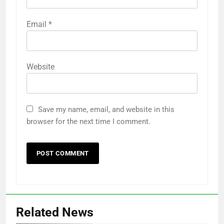
Email
*
Website
Save my name, email, and website in this
browser for the next time I comment.
Related News