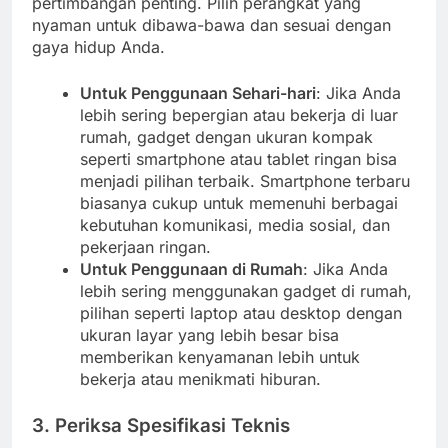
pertimbangan penting. Pilih perangkat yang
nyaman untuk dibawa-bawa dan sesuai dengan
gaya hidup Anda.
Untuk Penggunaan Sehari-hari
: Jika Anda
lebih sering bepergian atau bekerja di luar
rumah, gadget dengan ukuran kompak
seperti smartphone atau tablet ringan bisa
menjadi pilihan terbaik. Smartphone terbaru
biasanya cukup untuk memenuhi berbagai
kebutuhan komunikasi, media sosial, dan
pekerjaan ringan.
Untuk Penggunaan di Rumah
: Jika Anda
lebih sering menggunakan gadget di rumah,
pilihan seperti laptop atau desktop dengan
ukuran layar yang lebih besar bisa
memberikan kenyamanan lebih untuk
bekerja atau menikmati hiburan.
3. Periksa Spesifikasi Teknis