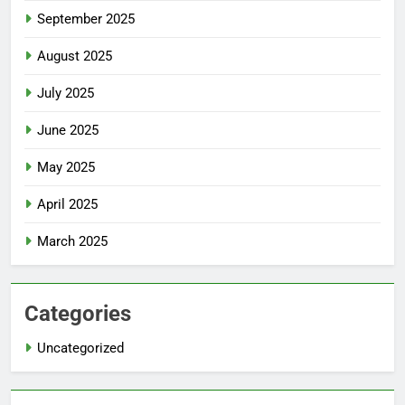
September 2025
August 2025
July 2025
June 2025
May 2025
April 2025
March 2025
Categories
Uncategorized