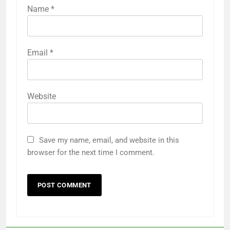
Name
*
Email
*
Website
Save my name, email, and website in this
browser for the next time I comment.