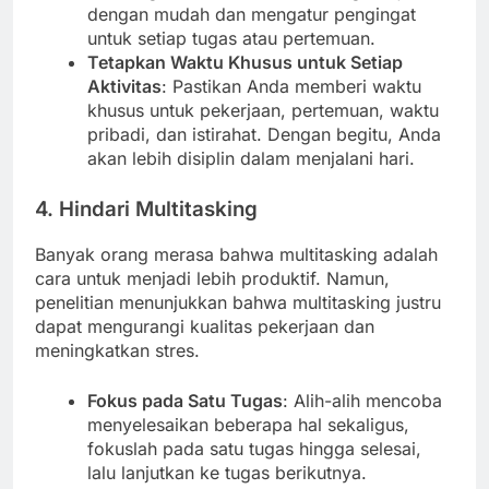
dengan mudah dan mengatur pengingat
untuk setiap tugas atau pertemuan.
Tetapkan Waktu Khusus untuk Setiap
Aktivitas
: Pastikan Anda memberi waktu
khusus untuk pekerjaan, pertemuan, waktu
pribadi, dan istirahat. Dengan begitu, Anda
akan lebih disiplin dalam menjalani hari.
4. Hindari Multitasking
Banyak orang merasa bahwa multitasking adalah
cara untuk menjadi lebih produktif. Namun,
penelitian menunjukkan bahwa multitasking justru
dapat mengurangi kualitas pekerjaan dan
meningkatkan stres.
Fokus pada Satu Tugas
: Alih-alih mencoba
menyelesaikan beberapa hal sekaligus,
fokuslah pada satu tugas hingga selesai,
lalu lanjutkan ke tugas berikutnya.