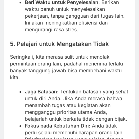
Beri Waktu untuk Penyelesaian
: Berikan
waktu penuh untuk menyelesaikan
pekerjaan, tanpa gangguan dari tugas lain.
Ini akan meningkatkan efisiensi dan
mengurangi rasa stres.
5. Pelajari untuk Mengatakan Tidak
Seringkali, kita merasa sulit untuk menolak
permintaan orang lain, padahal menerima terlalu
banyak tanggung jawab bisa membebani waktu
kita.
Jaga Batasan
: Tentukan batasan yang sehat
untuk diri Anda. Jika Anda merasa bahwa
menambah tugas atau kegiatan akan
mengganggu prioritas utama Anda,
belajarlah untuk berkata tidak dengan bijak.
Fokus pada Kebutuhan Diri
: Anda tidak
perlu selalu memenuhi harapan orang lain.