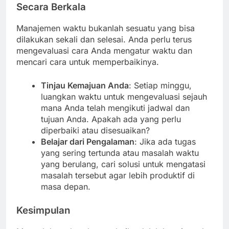
Secara Berkala
Manajemen waktu bukanlah sesuatu yang bisa
dilakukan sekali dan selesai. Anda perlu terus
mengevaluasi cara Anda mengatur waktu dan
mencari cara untuk memperbaikinya.
Tinjau Kemajuan Anda
: Setiap minggu,
luangkan waktu untuk mengevaluasi sejauh
mana Anda telah mengikuti jadwal dan
tujuan Anda. Apakah ada yang perlu
diperbaiki atau disesuaikan?
Belajar dari Pengalaman
: Jika ada tugas
yang sering tertunda atau masalah waktu
yang berulang, cari solusi untuk mengatasi
masalah tersebut agar lebih produktif di
masa depan.
Kesimpulan