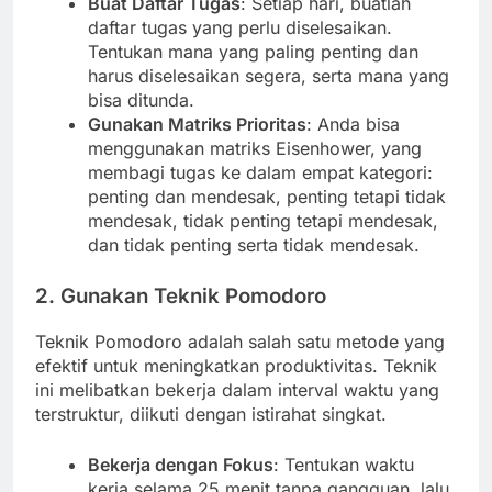
Buat Daftar Tugas
: Setiap hari, buatlah
daftar tugas yang perlu diselesaikan.
Tentukan mana yang paling penting dan
harus diselesaikan segera, serta mana yang
bisa ditunda.
Gunakan Matriks Prioritas
: Anda bisa
menggunakan matriks Eisenhower, yang
membagi tugas ke dalam empat kategori:
penting dan mendesak, penting tetapi tidak
mendesak, tidak penting tetapi mendesak,
dan tidak penting serta tidak mendesak.
2. Gunakan Teknik Pomodoro
Teknik Pomodoro adalah salah satu metode yang
efektif untuk meningkatkan produktivitas. Teknik
ini melibatkan bekerja dalam interval waktu yang
terstruktur, diikuti dengan istirahat singkat.
Bekerja dengan Fokus
: Tentukan waktu
kerja selama 25 menit tanpa gangguan, lalu