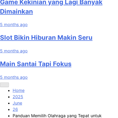
Game Kekinian yang Lagi Banyak
Dimainkan
5 months ago
Slot Bikin Hiburan Makin Seru
5 months ago
Main Santai Tapi Fokus
5 months ago
Home
2025
June
26
Panduan Memilih Olahraga yang Tepat untuk