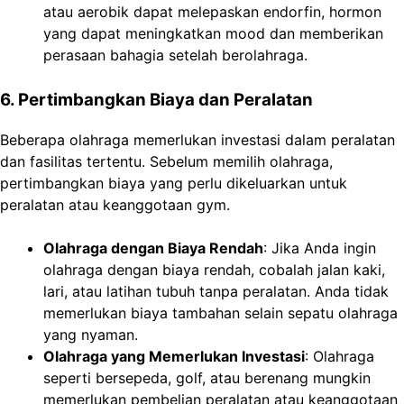
atau aerobik dapat melepaskan endorfin, hormon
yang dapat meningkatkan mood dan memberikan
perasaan bahagia setelah berolahraga.
6. Pertimbangkan Biaya dan Peralatan
Beberapa olahraga memerlukan investasi dalam peralatan
dan fasilitas tertentu. Sebelum memilih olahraga,
pertimbangkan biaya yang perlu dikeluarkan untuk
peralatan atau keanggotaan gym.
Olahraga dengan Biaya Rendah
: Jika Anda ingin
olahraga dengan biaya rendah, cobalah jalan kaki,
lari, atau latihan tubuh tanpa peralatan. Anda tidak
memerlukan biaya tambahan selain sepatu olahraga
yang nyaman.
Olahraga yang Memerlukan Investasi
: Olahraga
seperti bersepeda, golf, atau berenang mungkin
memerlukan pembelian peralatan atau keanggotaan