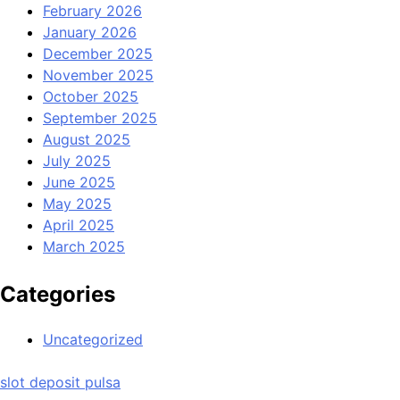
February 2026
January 2026
December 2025
November 2025
October 2025
September 2025
August 2025
July 2025
June 2025
May 2025
April 2025
March 2025
Categories
Uncategorized
slot deposit pulsa