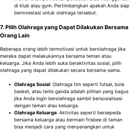
di klub atau gym. Pertimbangkan apakah Anda siap
berinvestasi untuk olahraga tersebut.
7. Pilih Olahraga yang Dapat Dilakukan Bersama
Orang Lain
Beberapa orang lebih termotivasi untuk berolahraga jika
mereka dapat melakukannya bersama teman atau
keluarga. Jika Anda lebih suka beraktivitas sosial, pilih
olahraga yang dapat dilakukan secara bersama-sama.
Olahraga Sosial
: Olahraga tim seperti futsal, bola
basket, atau tenis ganda adalah pilihan yang bagus
jika Anda ingin berolahraga sambil bersosialisasi
dengan teman atau keluarga.
Olahraga Keluarga
: Aktivitas seperti bersepeda
bersama keluarga atau bermain frisbee di taman
bisa menjadi cara yang menyenangkan untuk