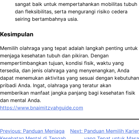
sangat baik untuk mempertahankan mobilitas tubuh
dan fleksibilitas, serta mengurangi risiko cedera
seiring bertambahnya usia.
Kesimpulan
Memilih olahraga yang tepat adalah langkah penting untuk
menjaga kesehatan tubuh dan pikiran. Dengan
mempertimbangkan tujuan, kondisi fisik, waktu yang
tersedia, dan jenis olahraga yang menyenangkan, Anda
dapat menemukan aktivitas yang sesuai dengan kebutuhan
pribadi Anda. Ingat, olahraga yang teratur akan
memberikan manfaat jangka panjang bagi kesehatan fisik
dan mental Anda.
https://www.bnaimitzvahguide.com
Post
Previous:
Panduan Menjaga
Next:
Panduan Memilih Karier
Kesehatan Mental di Tengah
yang Tepat untuk Masa