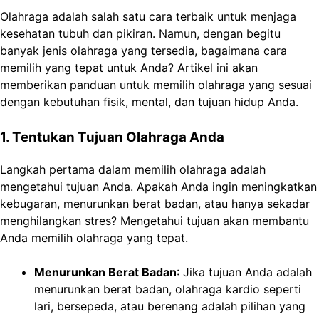
Olahraga adalah salah satu cara terbaik untuk menjaga
kesehatan tubuh dan pikiran. Namun, dengan begitu
banyak jenis olahraga yang tersedia, bagaimana cara
memilih yang tepat untuk Anda? Artikel ini akan
memberikan panduan untuk memilih olahraga yang sesuai
dengan kebutuhan fisik, mental, dan tujuan hidup Anda.
1. Tentukan Tujuan Olahraga Anda
Langkah pertama dalam memilih olahraga adalah
mengetahui tujuan Anda. Apakah Anda ingin meningkatkan
kebugaran, menurunkan berat badan, atau hanya sekadar
menghilangkan stres? Mengetahui tujuan akan membantu
Anda memilih olahraga yang tepat.
Menurunkan Berat Badan
: Jika tujuan Anda adalah
menurunkan berat badan, olahraga kardio seperti
lari, bersepeda, atau berenang adalah pilihan yang