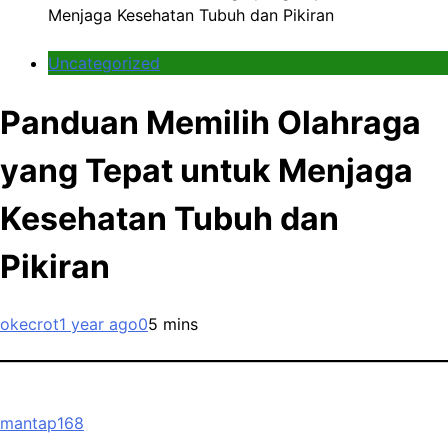
Menjaga Kesehatan Tubuh dan Pikiran
Uncategorized
Panduan Memilih Olahraga
yang Tepat untuk Menjaga
Kesehatan Tubuh dan
Pikiran
okecrot
1 year ago
0
5 mins
mantap168