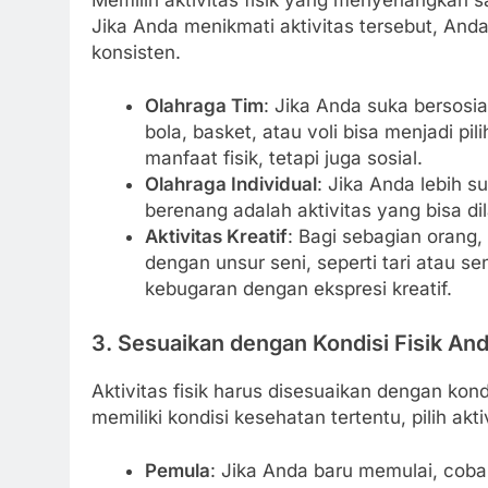
Jika Anda menikmati aktivitas tersebut, An
konsisten.
Olahraga Tim
: Jika Anda suka bersosia
bola, basket, atau voli bisa menjadi p
manfaat fisik, tetapi juga sosial.
Olahraga Individual
: Jika Anda lebih s
berenang adalah aktivitas yang bisa di
Aktivitas Kreatif
: Bagi sebagian orang, 
dengan unsur seni, seperti tari atau s
kebugaran dengan ekspresi kreatif.
3. Sesuaikan dengan Kondisi Fisik An
Aktivitas fisik harus disesuaikan dengan kond
memiliki kondisi kesehatan tertentu, pilih ak
Pemula
: Jika Anda baru memulai, cobal