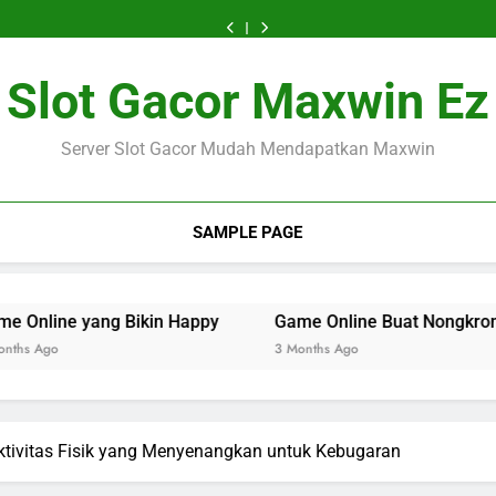
Game
Ketika
Main
Game
Game
Ketika
Main
Online
Musuh
Santai
Online
Online
Musuh
Santai
Game
Game
Buat
Nggak
Tapi
yang
Buat
Nggak
Tapi
Online
Online
Slot Gacor Maxwin Ez
Nongkrong
Menyangka
Savage
Bikin
Nongkrong
Menyangka
Savage
yang
Buat
Strategi
Berkali-
Happy
Strategi
Berkali-
Bikin
Nongkrong
Kita
Kali
Kita
Kali
Happy
Server Slot Gacor Mudah Mendapatkan Maxwin
SAMPLE PAGE
ng Bikin Happy
Game Online Buat Nongkrong
Tip
3 Months Ago
4 Mo
tivitas Fisik yang Menyenangkan untuk Kebugaran