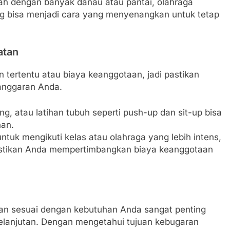
erah dengan banyak danau atau pantai, olahraga
ang bisa menjadi cara yang menyenangkan untuk tetap
atan
n tertentu atau biaya keanggotaan, jadi pastikan
 anggaran Anda.
ging, atau latihan tubuh seperti push-up dan sit-up bisa
han.
 untuk mengikuti kelas atau olahraga yang lebih intens,
 pastikan Anda mempertimbangkan biaya keanggotaan
dan sesuai dengan kebutuhan Anda sangat penting
elanjutan. Dengan mengetahui tujuan kebugaran