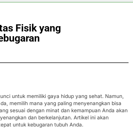
as Fisik yang
ebugaran
kunci untuk memiliki gaya hidup yang sehat. Namun,
g ada, memilih mana yang paling menyenangkan bisa
ik yang sesuai dengan minat dan kemampuan Anda akan
enangkan dan berkelanjutan. Artikel ini akan
 tepat untuk kebugaran tubuh Anda.