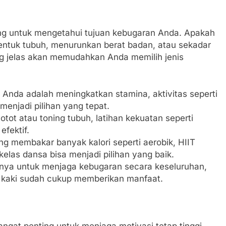
ting untuk mengetahui tujuan kebugaran Anda. Apakah
ntuk tubuh, menurunkan berat badan, atau sekadar
 jelas akan memudahkan Anda memilih jenis
n Anda adalah meningkatkan stamina, aktivitas seperti
menjadi pilihan yang tepat.
tot atau toning tubuh, latihan kekuatan seperti
efektif.
ang membakar banyak kalori seperti aerobik, HIIT
 kelas dansa bisa menjadi pilihan yang baik.
anya untuk menjaga kebugaran secara keseluruhan,
an kaki sudah cukup memberikan manfaat.
ngat penting untuk menjaga motivasi tetap tinggi.