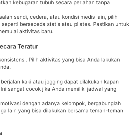
katkan kebugaran tubuh secara perlahan tanpa
alah sendi, cedera, atau kondisi medis lain, pilih
seperti bersepeda statis atau pilates. Pastikan untuk
emulai aktivitas baru.
Secara Teratur
nsistensi. Pilih aktivitas yang bisa Anda lakukan
Anda.
i berjalan kaki atau jogging dapat dilakukan kapan
 Ini sangat cocok jika Anda memiliki jadwal yang
termotivasi dengan adanya kelompok, bergabunglah
raga lain yang bisa dilakukan bersama teman-teman
s