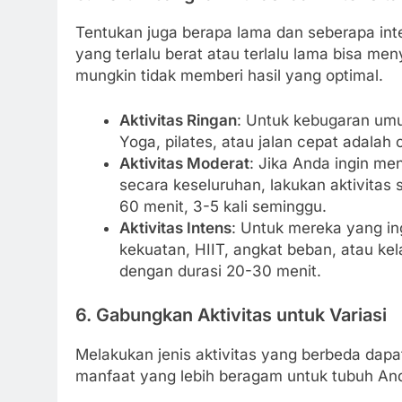
Tentukan juga berapa lama dan seberapa inten
yang terlalu berat atau terlalu lama bisa me
mungkin tidak memberi hasil yang optimal.
Aktivitas Ringan
: Untuk kebugaran umu
Yoga, pilates, atau jalan cepat adalah 
Aktivitas Moderat
: Jika Anda ingin m
secara keseluruhan, lakukan aktivitas 
60 menit, 3-5 kali seminggu.
Aktivitas Intens
: Untuk mereka yang in
kekuatan, HIIT, angkat beban, atau kel
dengan durasi 20-30 menit.
6. Gabungkan Aktivitas untuk Variasi
Melakukan jenis aktivitas yang berbeda d
manfaat yang lebih beragam untuk tubuh An