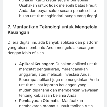
gunakan kartu kredit secara berlebihan.
Usahakan untuk tidak melebihi batas kredit
Anda dan bayar saldo secara penuh setiap
bulan untuk menghindari bunga yang tinggi.
7. Manfaatkan Teknologi untuk Mengelola
Keuangan
Di era digital ini, ada banyak aplikasi dan platform
yang bisa membantu Anda mengelola keuangan
dengan lebih efisien.
Aplikasi Keuangan
: Gunakan aplikasi untuk
mencatat pengeluaran, merencanakan
anggaran, atau melacak investasi Anda.
Beberapa aplikasi juga memungkinkan Anda
untuk melihat laporan keuangan yang
mudah dipahami dan memberikan wawasan
tentang kebiasaan belanja Anda.
Pembayaran Otomatis
: Manfaatkan
pembayaran otomatis untuk tagihan rutin