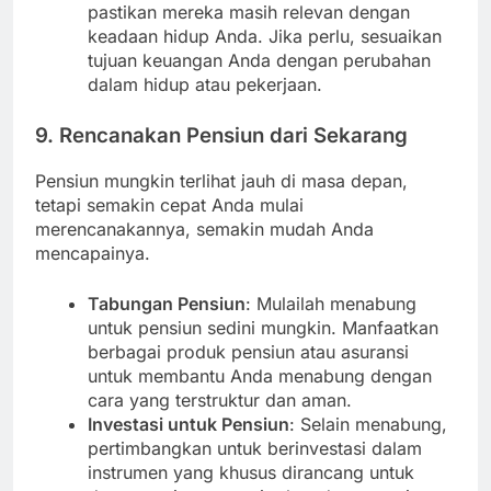
pastikan mereka masih relevan dengan
keadaan hidup Anda. Jika perlu, sesuaikan
tujuan keuangan Anda dengan perubahan
dalam hidup atau pekerjaan.
9. Rencanakan Pensiun dari Sekarang
Pensiun mungkin terlihat jauh di masa depan,
tetapi semakin cepat Anda mulai
merencanakannya, semakin mudah Anda
mencapainya.
Tabungan Pensiun
: Mulailah menabung
untuk pensiun sedini mungkin. Manfaatkan
berbagai produk pensiun atau asuransi
untuk membantu Anda menabung dengan
cara yang terstruktur dan aman.
Investasi untuk Pensiun
: Selain menabung,
pertimbangkan untuk berinvestasi dalam
instrumen yang khusus dirancang untuk