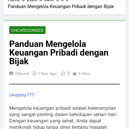
Panduan Mengelola Keuangan Pribadi dengan Bijak
UNCATEGORIZED
Panduan Mengelola
Keuangan Pribadi dengan
Bijak
0
Okecrot
1 Year Ago
5 Mins
okeplay777
Mengelola keuangan pribadi adalah keterampilan
yang sangat penting dalam kehidupan sehari-hari.
Dengan keuangan yang sehat, Anda dapat
menikmati hidup tanpa stres tentang masalah