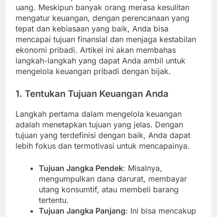
uang. Meskipun banyak orang merasa kesulitan
mengatur keuangan, dengan perencanaan yang
tepat dan kebiasaan yang baik, Anda bisa
mencapai tujuan finansial dan menjaga kestabilan
ekonomi pribadi. Artikel ini akan membahas
langkah-langkah yang dapat Anda ambil untuk
mengelola keuangan pribadi dengan bijak.
1. Tentukan Tujuan Keuangan Anda
Langkah pertama dalam mengelola keuangan
adalah menetapkan tujuan yang jelas. Dengan
tujuan yang terdefinisi dengan baik, Anda dapat
lebih fokus dan termotivasi untuk mencapainya.
Tujuan Jangka Pendek
: Misalnya,
mengumpulkan dana darurat, membayar
utang konsumtif, atau membeli barang
tertentu.
Tujuan Jangka Panjang
: Ini bisa mencakup