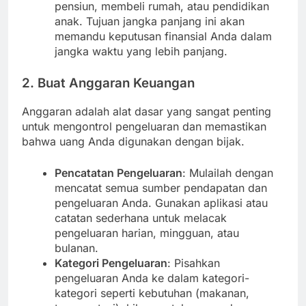
pensiun, membeli rumah, atau pendidikan
anak. Tujuan jangka panjang ini akan
memandu keputusan finansial Anda dalam
jangka waktu yang lebih panjang.
2. Buat Anggaran Keuangan
Anggaran adalah alat dasar yang sangat penting
untuk mengontrol pengeluaran dan memastikan
bahwa uang Anda digunakan dengan bijak.
Pencatatan Pengeluaran
: Mulailah dengan
mencatat semua sumber pendapatan dan
pengeluaran Anda. Gunakan aplikasi atau
catatan sederhana untuk melacak
pengeluaran harian, mingguan, atau
bulanan.
Kategori Pengeluaran
: Pisahkan
pengeluaran Anda ke dalam kategori-
kategori seperti kebutuhan (makanan,