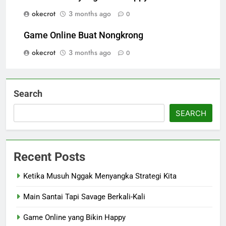
okecrot
3 months ago
0
Game Online Buat Nongkrong
okecrot
3 months ago
0
Search
SEARCH
Recent Posts
Ketika Musuh Nggak Menyangka Strategi Kita
Main Santai Tapi Savage Berkali-Kali
Game Online yang Bikin Happy