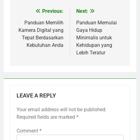
Previous:
Next:
Post
navigation
Panduan Memilih
Panduan Memulai
Kamera Digital yang
Gaya Hidup
Tepat Berdasarkan
Minimalis untuk
Kebutuhan Anda
Kehidupan yang
Lebih Teratur
LEAVE A REPLY
Your email address will not be published.
Required fields are marked
*
Comment
*