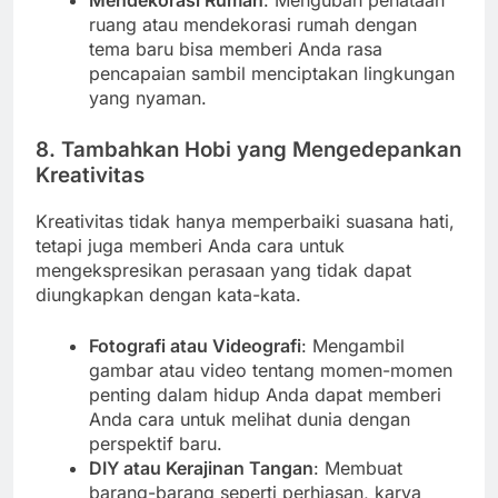
Mendekorasi Rumah
: Mengubah penataan
ruang atau mendekorasi rumah dengan
tema baru bisa memberi Anda rasa
pencapaian sambil menciptakan lingkungan
yang nyaman.
8. Tambahkan Hobi yang Mengedepankan
Kreativitas
Kreativitas tidak hanya memperbaiki suasana hati,
tetapi juga memberi Anda cara untuk
mengekspresikan perasaan yang tidak dapat
diungkapkan dengan kata-kata.
Fotografi atau Videografi
: Mengambil
gambar atau video tentang momen-momen
penting dalam hidup Anda dapat memberi
Anda cara untuk melihat dunia dengan
perspektif baru.
DIY atau Kerajinan Tangan
: Membuat
barang-barang seperti perhiasan, karya