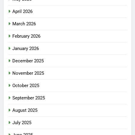
April 2026
March 2026
February 2026
January 2026
December 2025
November 2025
October 2025
September 2025
August 2025
July 2025
June 2025