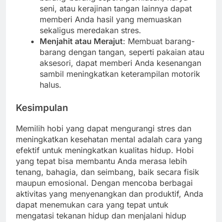
seni, atau kerajinan tangan lainnya dapat
memberi Anda hasil yang memuaskan
sekaligus meredakan stres.
Menjahit atau Merajut
: Membuat barang-
barang dengan tangan, seperti pakaian atau
aksesori, dapat memberi Anda kesenangan
sambil meningkatkan keterampilan motorik
halus.
Kesimpulan
Memilih hobi yang dapat mengurangi stres dan
meningkatkan kesehatan mental adalah cara yang
efektif untuk meningkatkan kualitas hidup. Hobi
yang tepat bisa membantu Anda merasa lebih
tenang, bahagia, dan seimbang, baik secara fisik
maupun emosional. Dengan mencoba berbagai
aktivitas yang menyenangkan dan produktif, Anda
dapat menemukan cara yang tepat untuk
mengatasi tekanan hidup dan menjalani hidup