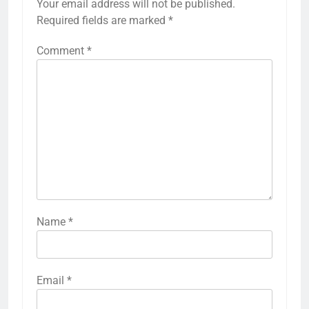
Your email address will not be published.
Required fields are marked
*
Comment
*
Name
*
Email
*