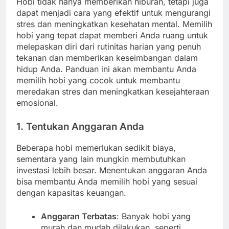
Hobi tidak hanya memberikan hiburan, tetapi juga
dapat menjadi cara yang efektif untuk mengurangi
stres dan meningkatkan kesehatan mental. Memilih
hobi yang tepat dapat memberi Anda ruang untuk
melepaskan diri dari rutinitas harian yang penuh
tekanan dan memberikan keseimbangan dalam
hidup Anda. Panduan ini akan membantu Anda
memilih hobi yang cocok untuk membantu
meredakan stres dan meningkatkan kesejahteraan
emosional.
1. Tentukan Anggaran Anda
Beberapa hobi memerlukan sedikit biaya,
sementara yang lain mungkin membutuhkan
investasi lebih besar. Menentukan anggaran Anda
bisa membantu Anda memilih hobi yang sesuai
dengan kapasitas keuangan.
Anggaran Terbatas
: Banyak hobi yang
murah dan mudah dilakukan, seperti