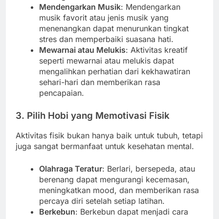
Mendengarkan Musik
: Mendengarkan
musik favorit atau jenis musik yang
menenangkan dapat menurunkan tingkat
stres dan memperbaiki suasana hati.
Mewarnai atau Melukis
: Aktivitas kreatif
seperti mewarnai atau melukis dapat
mengalihkan perhatian dari kekhawatiran
sehari-hari dan memberikan rasa
pencapaian.
3. Pilih Hobi yang Memotivasi Fisik
Aktivitas fisik bukan hanya baik untuk tubuh, tetapi
juga sangat bermanfaat untuk kesehatan mental.
Olahraga Teratur
: Berlari, bersepeda, atau
berenang dapat mengurangi kecemasan,
meningkatkan mood, dan memberikan rasa
percaya diri setelah setiap latihan.
Berkebun
: Berkebun dapat menjadi cara