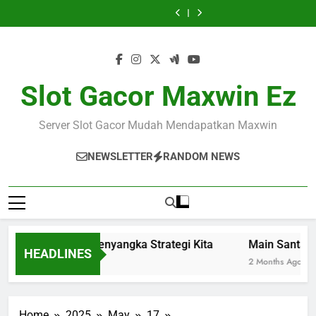
Game
Game
Skip
Buat
Nggak
Tapi
yang
Buat
Nggak
Tapi
Online
Online
Nongkrong
Menyangka
Savage
Bikin
Nongkrong
Menyangka
Savage
yang
Buat
to
Strategi
Berkali-
Happy
Strategi
Berkali-
Bikin
Nongkrong
content
Kita
Kali
Kita
Kali
Happy
Slot Gacor Maxwin Ez
Server Slot Gacor Mudah Mendapatkan Maxwin
NEWSLETTER
RANDOM NEWS
 Musuh Nggak Menyangka Strategi Kita
Main Santai Tap
HEADLINES
s Ago
2 Months Ago
Home
2025
May
17