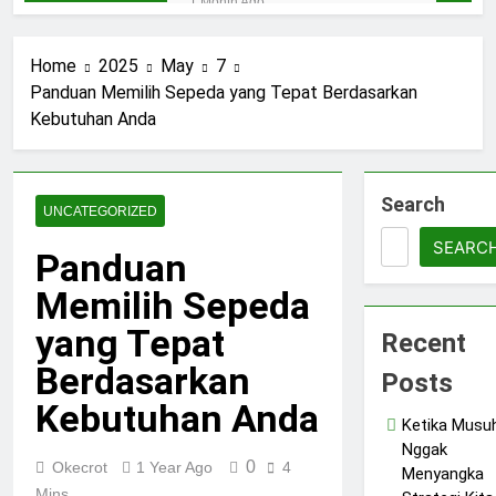
1 Month Ago
Main Santai Tapi Savage
Berkali-Kali
Home
2025
May
7
2 Months Ago
Panduan Memilih Sepeda yang Tepat Berdasarkan
Game Online yang Bikin
Kebutuhan Anda
Happy
3 Months Ago
Game Online Buat
Nongkrong
Search
UNCATEGORIZED
3 Months Ago
Tips Main Game Biar
SEARC
Panduan
Jago Terus
Memilih Sepeda
4 Months Ago
Game Online yang Bikin Lo
yang Tepat
Recent
Ketawa Terbahak
Berdasarkan
5 Months Ago
Posts
Game Online Seru yang
Kebutuhan Anda
Bikin Gamer Ketagihan
Ketika Musu
5 Months Ago
Nggak
Game Kekinian yang Lagi
0
Okecrot
1 Year Ago
4
Menyangka
Banyak Dimainkan
Mins