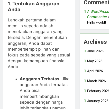
Commen
1. Tentukan Anggaran
Anda
A WordPress
Commenter
Langkah pertama dalam
Hello world!
memilih sepeda adalah
menetapkan anggaran yang
tersedia. Dengan menentukan
Archives
anggaran, Anda dapat
mempersempit pilihan dan
June 2026
fokus pada sepeda yang sesuai
dengan kemampuan finansial
May 2026
Anda.
April 2026
Anggaran Terbatas
: Jika
March 2026
anggaran Anda terbatas,
Anda bisa
February 202
mempertimbangkan
January 2026
sepeda dengan harga
lebih terjangkau namun