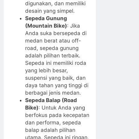
digunakan, dan memiliki
desain yang simpel.
Sepeda Gunung
(Mountain Bike)
: Jika
Anda suka bersepeda di
medan berat atau off-
road, sepeda gunung
adalah pilihan terbaik.
Sepeda ini memiliki roda
yang lebih besar,
suspensi yang baik, dan
daya tahan yang tinggi di
berbagai jenis medan.
Sepeda Balap (Road
Bike)
: Untuk Anda yang
berfokus pada kecepatan
dan performa, sepeda
balap adalah pilihan
utama. Sepeda ini ringan,