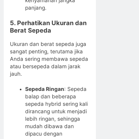
kenyamanan jangka
panjang.
5. Perhatikan Ukuran dan
Berat Sepeda
Ukuran dan berat sepeda juga
sangat penting, terutama jika
Anda sering membawa sepeda
atau bersepeda dalam jarak
jauh.
Sepeda Ringan
: Sepeda
balap dan beberapa
sepeda hybrid sering kali
dirancang untuk menjadi
lebih ringan, sehingga
mudah dibawa dan
dipacu dengan