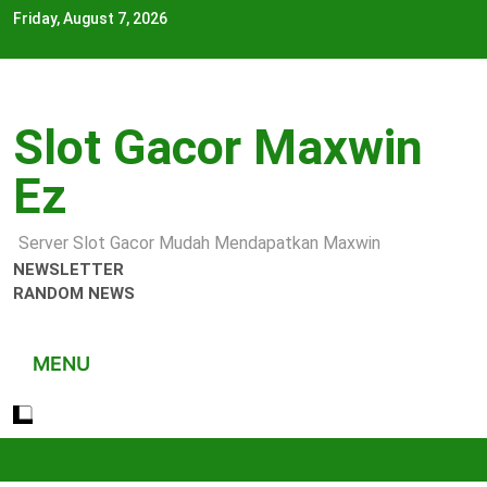
Skip
Friday, August 7, 2026
to
content
Slot Gacor Maxwin
Ez
Server Slot Gacor Mudah Mendapatkan Maxwin
NEWSLETTER
RANDOM NEWS
MENU