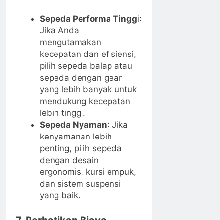
Sepeda Performa Tinggi
:
Jika Anda
mengutamakan
kecepatan dan efisiensi,
pilih sepeda balap atau
sepeda dengan gear
yang lebih banyak untuk
mendukung kecepatan
lebih tinggi.
Sepeda Nyaman
: Jika
kenyamanan lebih
penting, pilih sepeda
dengan desain
ergonomis, kursi empuk,
dan sistem suspensi
yang baik.
7. Perhatikan Biaya