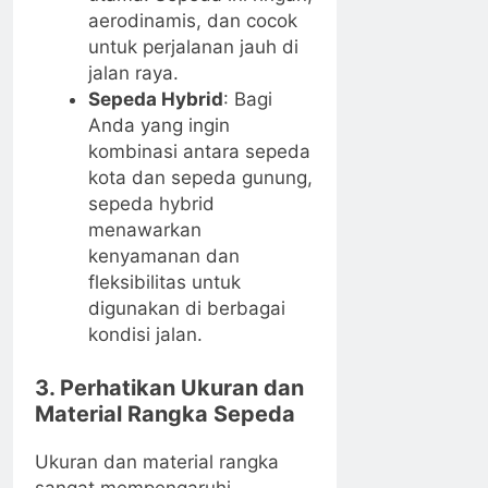
aerodinamis, dan cocok
untuk perjalanan jauh di
jalan raya.
Sepeda Hybrid
: Bagi
Anda yang ingin
kombinasi antara sepeda
kota dan sepeda gunung,
sepeda hybrid
menawarkan
kenyamanan dan
fleksibilitas untuk
digunakan di berbagai
kondisi jalan.
3. Perhatikan Ukuran dan
Material Rangka Sepeda
Ukuran dan material rangka