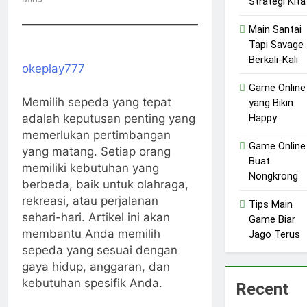
Strategi Kita
5 Months Ago
Slot Bikin Hiburan Makin
Main Santai
Seru
Tapi Savage
5 Months Ago
Berkali-Kali
okeplay777
Main Santai Tapi Fokus
Game Online
5 Months Ago
Memilih sepeda yang tepat
yang Bikin
Happy
adalah keputusan penting yang
memerlukan pertimbangan
Game Online
yang matang. Setiap orang
Buat
memiliki kebutuhan yang
Nongkrong
berbeda, baik untuk olahraga,
rekreasi, atau perjalanan
Tips Main
sehari-hari. Artikel ini akan
Game Biar
membantu Anda memilih
Jago Terus
sepeda yang sesuai dengan
gaya hidup, anggaran, dan
kebutuhan spesifik Anda.
Recent