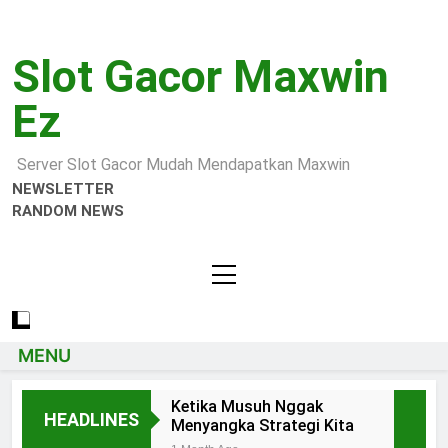
Slot Gacor Maxwin
Ez
Server Slot Gacor Mudah Mendapatkan Maxwin
NEWSLETTER
RANDOM NEWS
MENU
Ketika Musuh Nggak
HEADLINES
Menyangka Strategi Kita