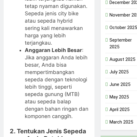
December 20
tetap nyaman digunakan.
Sepeda jenis city bike
November 20
atau sepeda hybrid
October 2025
sering kali menawarkan
harga yang lebih
September
terjangkau.
2025
Anggaran Lebih Besar
:
Jika anggaran Anda lebih
August 2025
besar, Anda bisa
July 2025
mempertimbangkan
sepeda dengan teknologi
June 2025
lebih tinggi, seperti
sepeda gunung (MTB)
May 2025
atau sepeda balap
dengan bahan ringan dan
April 2025
komponen canggih.
March 2025
2. Tentukan Jenis Sepeda