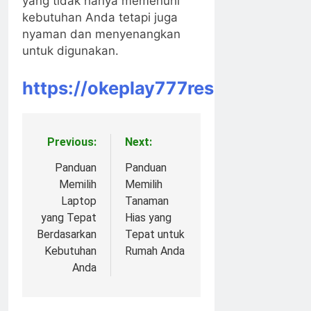
yang tidak hanya memenuhi
kebutuhan Anda tetapi juga
nyaman dan menyenangkan
untuk digunakan.
https://okeplay777resmi.com
Previous:
Next:
Post
navigation
Panduan
Panduan
Memilih
Memilih
Laptop
Tanaman
yang Tepat
Hias yang
Berdasarkan
Tepat untuk
Kebutuhan
Rumah Anda
Anda