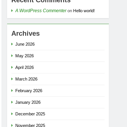
A WordPress Commenter
on
Hello world!
Archives
June 2026
May 2026
April 2026
March 2026
February 2026
January 2026
December 2025
November 2025