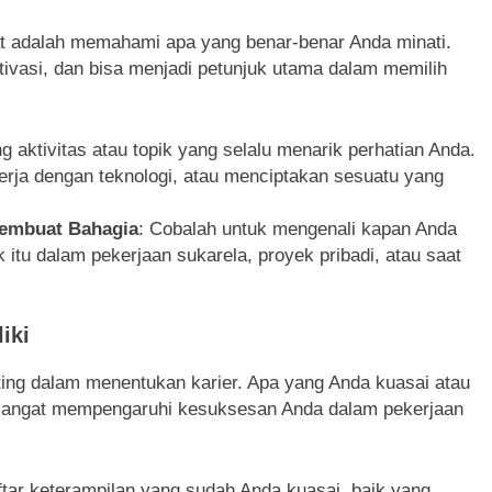
at adalah memahami apa yang benar-benar Anda minati.
ivasi, dan bisa menjadi petunjuk utama dalam memilih
ng aktivitas atau topik yang selalu menarik perhatian Anda.
ja dengan teknologi, atau menciptakan sesuatu yang
Membuat Bahagia
: Cobalah untuk mengenali kapan Anda
 itu dalam pekerjaan sukarela, proyek pribadi, atau saat
iki
ting dalam menentukan karier. Apa yang Anda kuasai atau
n sangat mempengaruhi kesuksesan Anda dalam pekerjaan
ftar keterampilan yang sudah Anda kuasai, baik yang