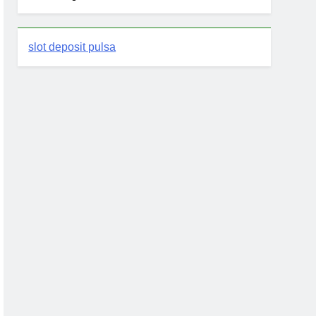
slot deposit pulsa