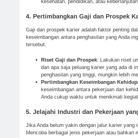
kesehatan, pendidikan, atau keberlanjutan
4. Pertimbangkan Gaji dan Prospek Ka
Gaji dan prospek karier adalah faktor penting d
keseimbangan antara penghasilan yang Anda ing
tersebut.
Riset Gaji dan Prospek
: Lakukan riset u
dan apa saja peluang karier yang ada di 
penghasilan yang tinggi, mungkin lebih me
Pertimbangkan Keseimbangan Kehidupa
keseimbangan antara pekerjaan dan kehidu
Anda cukup waktu untuk menikmati kegiata
5. Jelajahi Industri dan Pekerjaan ya
Jika Anda belum yakin dengan jalur karier yang i
Mencoba berbagai jenis pekerjaan atau bahkan 