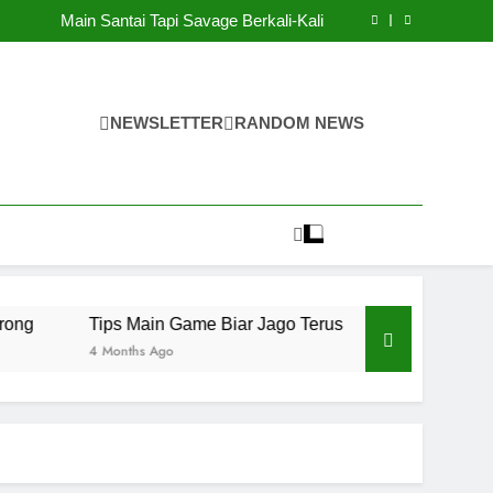
Ketika Musuh Nggak Menyangka Strategi Kita
Main Santai Tapi Savage Berkali-Kali
Game Online yang Bikin Happy
Game Online Buat Nongkrong
Ketika Musuh Nggak Menyangka Strategi Kita
Main Santai Tapi Savage Berkali-Kali
Game Online yang Bikin Happy
NEWSLETTER
RANDOM NEWS
Game Online Buat Nongkrong
ips Main Game Biar Jago Terus
Game Online yang Bikin
 Months Ago
5 Months Ago