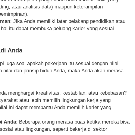
oding, atau analisis data) maupun keterampilan
epemimpinan).
aman
: Jika Anda memiliki latar belakang pendidikan atau
 hal itu dapat membuka peluang karier yang sesuai
adi Anda
i juga soal apakah pekerjaan itu sesuai dengan nilai
n nilai dan prinsip hidup Anda, maka Anda akan merasa
da menghargai kreativitas, kestabilan, atau kebebasan?
yarakat atau lebih memilih lingkungan kerja yang
nilai ini dapat membantu Anda memilih karier yang
si Anda
: Beberapa orang merasa puas ketika mereka bisa
osial atau lingkungan, seperti bekerja di sektor