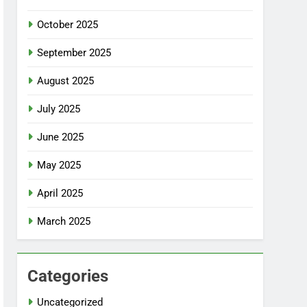
October 2025
September 2025
August 2025
July 2025
June 2025
May 2025
April 2025
March 2025
Categories
Uncategorized