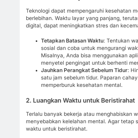
Teknologi dapat mempengaruhi kesehatan me
berlebihan. Waktu layar yang panjang, terut
digital, dapat meningkatkan stres dan kecem
Tetapkan Batasan Waktu
: Tentukan w
sosial dan coba untuk mengurangi waktu
Misalnya, Anda bisa menggunakan apli
menyetel pengingat untuk berhenti me
Jauhkan Perangkat Sebelum Tidur
: Hi
satu jam sebelum tidur. Paparan cahay
memperburuk kesehatan mental.
2. Luangkan Waktu untuk Beristirahat
Terlalu banyak bekerja atau menghabiskan w
menyebabkan kelelahan mental. Agar tetap s
waktu untuk beristirahat.