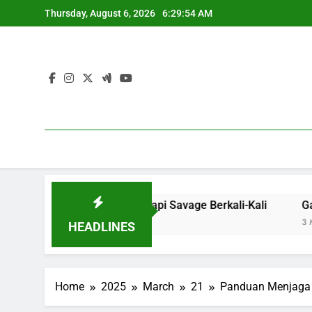
Skip
Thursday, August 6, 2026
6:29:55 AM
to
content
Main Santai Tapi Savage Berkali-Kali
Game Online y
2 Months Ago
3 Months Ago
HEADLINES
Home
2025
March
21
Panduan Menjaga K