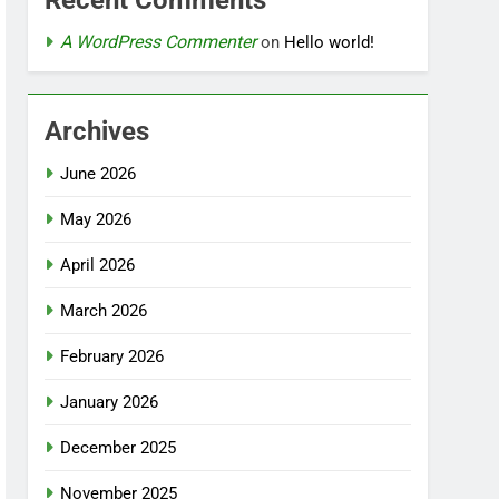
Recent Comments
A WordPress Commenter
on
Hello world!
Archives
June 2026
May 2026
April 2026
March 2026
February 2026
January 2026
December 2025
November 2025