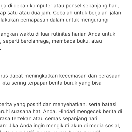
rja di depan komputer atau ponsel sepanjang hari,
iap satu atau dua jam. Cobalah untuk berjalan-jalan
elakukan pernapasan dalam untuk mengurangi
uangkan waktu di luar rutinitas harian Anda untuk
, seperti berolahraga, membaca buku, atau
.
enerus dapat meningkatkan kecemasan dan perasaan
kita sering terpapar berita buruk yang bisa
 berita yang positif dan menyehatkan, serta batasi
uhi suasana hati Anda. Hindari mengecek berita di
rasa tertekan atau cemas sepanjang hari.
kan
: Jika Anda ingin mengikuti akun di media sosial,