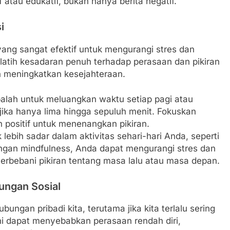
 atau edukatif, bukan hanya berita negatif.
i
yang sangat efektif untuk mengurangi stres dan
atih kesadaran penuh terhadap perasaan dan pikiran
 meningkatkan kesejahteraan.
balah untuk meluangkan waktu setiap pagi atau
jika hanya lima hingga sepuluh menit. Fokuskan
 positif untuk menenangkan pikiran.
 lebih sadar dalam aktivitas sehari-hari Anda, seperti
engan mindfulness, Anda dapat mengurangi stres dan
terbebani pikiran tentang masa lalu atau masa depan.
ungan Sosial
ungan pribadi kita, terutama jika kita terlalu sering
ni dapat menyebabkan perasaan rendah diri,