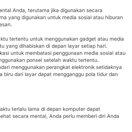
ntal Anda, terutama jika digunakan secara
ama yang digunakan untuk media sosial atau hiburan
asan.
aktu tertentu untuk menggunakan gadget atau media
 yang dihabiskan di depan layar setiap hari.
kasi untuk membatasi penggunaan media sosial atau
nggunakan ponsel setelah waktu tertentu.
ndari menggunakan perangkat elektronik setidaknya
a biru dari layar dapat mengganggu pola tidur dan
aktu terlalu lama di depan komputer dapat
ehat secara mental, Anda perlu memberi diri Anda