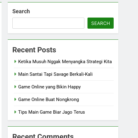
Search
SEARCH
Recent Posts
Ketika Musuh Nggak Menyangka Strategi Kita
Main Santai Tapi Savage Berkali-Kali
Game Online yang Bikin Happy
Game Online Buat Nongkrong
Tips Main Game Biar Jago Terus
Recent Comments