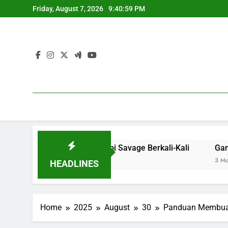
Skip
Friday, August 7, 2026
9:40:59 PM
to
content
Main Santai Tapi Savage Berkali-Kali
Game Online ya
2 Months Ago
3 Months Ago
HEADLINES
Home
2025
August
30
Panduan Membuat