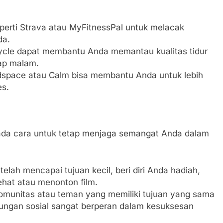
eperti Strava atau MyFitnessPal untuk melacak
da.
 Cycle dapat membantu Anda memantau kualitas tidur
ap malam.
eadspace atau Calm bisa membantu Anda untuk lebih
es.
pi ada cara untuk tetap menjaga semangat Anda dalam
etelah mencapai tujuan kecil, beri diri Anda hadiah,
hat atau menonton film.
omunitas atau teman yang memiliki tujuan yang sama
ungan sosial sangat berperan dalam kesuksesan