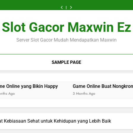
Game
Ketika
Main
Game
Game
Ketika
Main
Online
Musuh
Santai
Online
Online
Musuh
Santai
Game
Game
Buat
Nggak
Tapi
yang
Buat
Nggak
Tapi
Online
Online
Slot Gacor Maxwin Ez
Nongkrong
Menyangka
Savage
Bikin
Nongkrong
Menyangka
Savage
yang
Buat
Strategi
Berkali-
Happy
Strategi
Berkali-
Bikin
Nongkrong
Kita
Kali
Kita
Kali
Happy
Server Slot Gacor Mudah Mendapatkan Maxwin
SAMPLE PAGE
ng Bikin Happy
Game Online Buat Nongkrong
Tip
3 Months Ago
4 Mo
 Kebiasaan Sehat untuk Kehidupan yang Lebih Baik