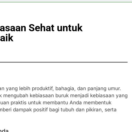
asaan Sehat untuk
aik
n yang lebih produktif, bahagia, dan panjang umur.
k mengubah kebiasaan buruk menjadi kebiasaan yang
anduan praktis untuk membantu Anda membentuk
eri dampak positif bagi tubuh dan pikiran, serta
nda