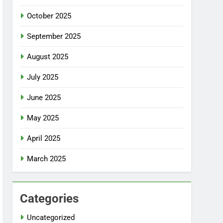
October 2025
September 2025
August 2025
July 2025
June 2025
May 2025
April 2025
March 2025
Categories
Uncategorized