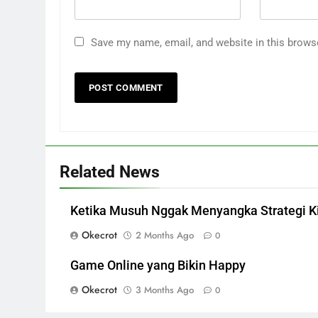
Save my name, email, and website in this brows
Related News
Ketika Musuh Nggak Menyangka Strategi K
Okecrot
2 Months Ago
0
Game Online yang Bikin Happy
Okecrot
3 Months Ago
0