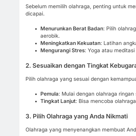
Sebelum memilih olahraga, penting untuk me
dicapai.
Menurunkan Berat Badan
: Pilih olahra
aerobik.
Meningkatkan Kekuatan
: Latihan angk
Mengurangi Stres
: Yoga atau meditasi 
2. Sesuaikan dengan Tingkat Kebugar
Pilih olahraga yang sesuai dengan kemampuan
Pemula
: Mulai dengan olahraga ringan 
Tingkat Lanjut
: Bisa mencoba olahraga 
3. Pilih Olahraga yang Anda Nikmati
Olahraga yang menyenangkan membuat Anda l