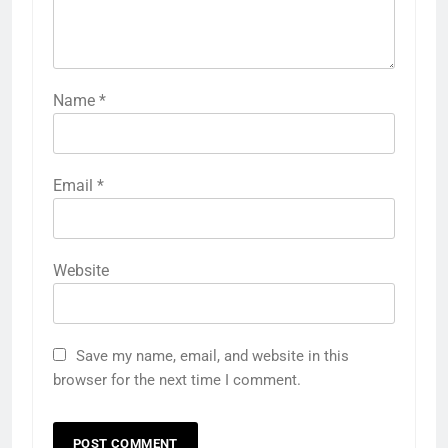
Name
*
Email
*
Website
Save my name, email, and website in this
browser for the next time I comment.