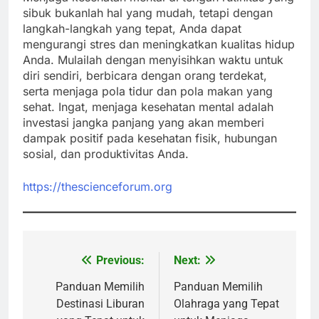
sibuk bukanlah hal yang mudah, tetapi dengan
langkah-langkah yang tepat, Anda dapat
mengurangi stres dan meningkatkan kualitas hidup
Anda. Mulailah dengan menyisihkan waktu untuk
diri sendiri, berbicara dengan orang terdekat,
serta menjaga pola tidur dan pola makan yang
sehat. Ingat, menjaga kesehatan mental adalah
investasi jangka panjang yang akan memberi
dampak positif pada kesehatan fisik, hubungan
sosial, dan produktivitas Anda.
https://thescienceforum.org
Previous:
Next:
Post
navigation
Panduan Memilih
Panduan Memilih
Destinasi Liburan
Olahraga yang Tepat