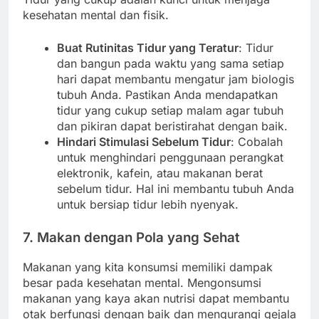
kesehatan mental dan fisik.
Buat Rutinitas Tidur yang Teratur
: Tidur
dan bangun pada waktu yang sama setiap
hari dapat membantu mengatur jam biologis
tubuh Anda. Pastikan Anda mendapatkan
tidur yang cukup setiap malam agar tubuh
dan pikiran dapat beristirahat dengan baik.
Hindari Stimulasi Sebelum Tidur
: Cobalah
untuk menghindari penggunaan perangkat
elektronik, kafein, atau makanan berat
sebelum tidur. Hal ini membantu tubuh Anda
untuk bersiap tidur lebih nyenyak.
7. Makan dengan Pola yang Sehat
Makanan yang kita konsumsi memiliki dampak
besar pada kesehatan mental. Mengonsumsi
makanan yang kaya akan nutrisi dapat membantu
otak berfungsi dengan baik dan mengurangi gejala