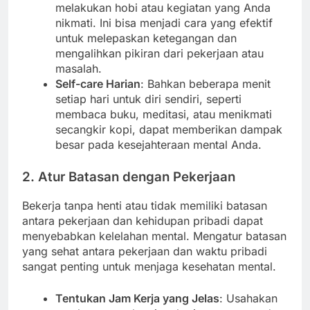
melakukan hobi atau kegiatan yang Anda
nikmati. Ini bisa menjadi cara yang efektif
untuk melepaskan ketegangan dan
mengalihkan pikiran dari pekerjaan atau
masalah.
Self-care Harian
: Bahkan beberapa menit
setiap hari untuk diri sendiri, seperti
membaca buku, meditasi, atau menikmati
secangkir kopi, dapat memberikan dampak
besar pada kesejahteraan mental Anda.
2. Atur Batasan dengan Pekerjaan
Bekerja tanpa henti atau tidak memiliki batasan
antara pekerjaan dan kehidupan pribadi dapat
menyebabkan kelelahan mental. Mengatur batasan
yang sehat antara pekerjaan dan waktu pribadi
sangat penting untuk menjaga kesehatan mental.
Tentukan Jam Kerja yang Jelas
: Usahakan