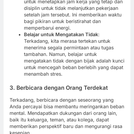
untuk menetapkan jam kerja yang tetap dan
disiplin untuk tidak melanjutkan pekerjaan
setelah jam tersebut. Ini memberikan waktu
bagi pikiran untuk beristirahat dan
memperbarui energi.
Belajar untuk Mengatakan Tidak
:
Terkadang, kita merasa tertekan untuk
menerima segala permintaan atau tugas
tambahan. Namun, belajar untuk
mengatakan tidak dengan bijak adalah kunci
untuk mencegah beban berlebih yang dapat
menambah stres.
3. Berbicara dengan Orang Terdekat
Terkadang, berbicara dengan seseorang yang
Anda percayai bisa membantu meringankan beban
mental. Mendapatkan dukungan dari orang lain,
baik itu keluarga, teman, atau kolega, dapat
memberikan perspektif baru dan mengurangi rasa
kesepian.