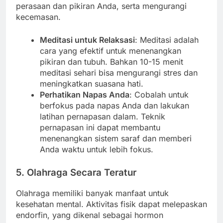
perasaan dan pikiran Anda, serta mengurangi
kecemasan.
Meditasi untuk Relaksasi
: Meditasi adalah
cara yang efektif untuk menenangkan
pikiran dan tubuh. Bahkan 10-15 menit
meditasi sehari bisa mengurangi stres dan
meningkatkan suasana hati.
Perhatikan Napas Anda
: Cobalah untuk
berfokus pada napas Anda dan lakukan
latihan pernapasan dalam. Teknik
pernapasan ini dapat membantu
menenangkan sistem saraf dan memberi
Anda waktu untuk lebih fokus.
5. Olahraga Secara Teratur
Olahraga memiliki banyak manfaat untuk
kesehatan mental. Aktivitas fisik dapat melepaskan
endorfin, yang dikenal sebagai hormon