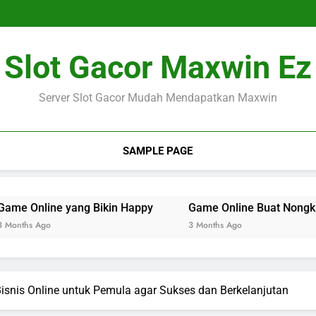
K
K
Slot Gacor Maxwin Ez
Server Slot Gacor Mudah Mendapatkan Maxwin
SAMPLE PAGE
ne yang Bikin Happy
Game Online Buat Nongkrong
o
3 Months Ago
snis Online untuk Pemula agar Sukses dan Berkelanjutan