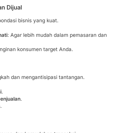
n Dijual
ondasi bisnis yang kuat.
ati
: Agar lebih mudah dalam pemasaran dan
inginan konsumen target Anda.
kah dan mengantisipasi tantangan.
i
.
enjualan
.
n
.