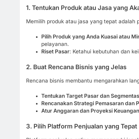
1. Tentukan Produk atau Jasa yang Aka
Memilih produk atau jasa yang tepat adalah p
Pilih Produk yang Anda Kuasai atau Min
pelayanan.
Riset Pasar
: Ketahui kebutuhan dan ke
2. Buat Rencana Bisnis yang Jelas
Rencana bisnis membantu mengarahkan lang
Tentukan Target Pasar dan Segmentas
Rencanakan Strategi Pemasaran dan P
Atur Anggaran dan Proyeksi Keuanga
3. Pilih Platform Penjualan yang Tepat