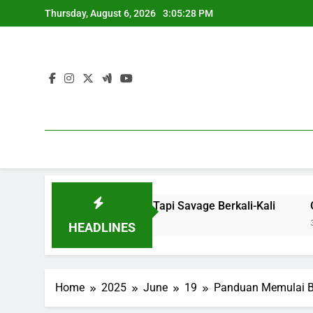
Skip
Thursday, August 6, 2026
3:05:29 PM
to
content
ta
Main Santai Tapi Savage Berkali-Kali
Game Onli
2 Months Ago
3 Months Ag
HEADLINES
Home
2025
June
19
Panduan Memulai Bi