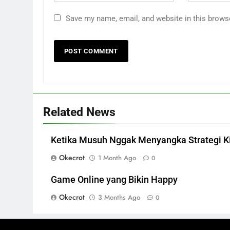
Save my name, email, and website in this brows
Related News
Ketika Musuh Nggak Menyangka Strategi K
Okecrot
1 Month Ago
0
Game Online yang Bikin Happy
Okecrot
3 Months Ago
0