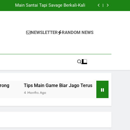
etika Musuh Nggak Menyangka Strategi Kita
Main Santai Tapi Savage Berkali-Kali
Game Online yang Bikin Happy
Game Online Buat Nongkrong
etika Musuh Nggak Menyangka Strategi Kita
Main Santai Tapi Savage Berkali-Kali
Game Online yang Bikin Happy
NEWSLETTER
RANDOM NEWS
Game Online Buat Nongkrong
Tips Main Game Biar Jago Terus
Game Online yang Bi
4 Months Ago
5 Months Ago