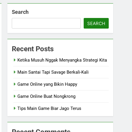
Search
SEARCH
Recent Posts
Ketika Musuh Nggak Menyangka Strategi Kita
Main Santai Tapi Savage Berkali-Kali
Game Online yang Bikin Happy
Game Online Buat Nongkrong
Tips Main Game Biar Jago Terus