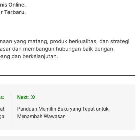
nis Online
.
ar Terbaru
.
aan yang matang, produk berkualitas, dan strategi
asar dan membangun hubungan baik dengan
ang dan berkelanjutan.
s:
Next:
at
Panduan Memilih Buku yang Tepat untuk
ga
Menambah Wawasan