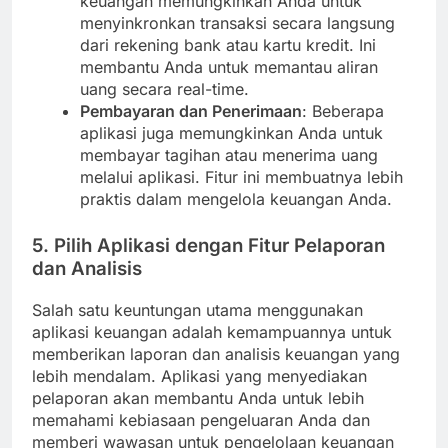
keuangan memungkinkan Anda untuk
menyinkronkan transaksi secara langsung
dari rekening bank atau kartu kredit. Ini
membantu Anda untuk memantau aliran
uang secara real-time.
Pembayaran dan Penerimaan
: Beberapa
aplikasi juga memungkinkan Anda untuk
membayar tagihan atau menerima uang
melalui aplikasi. Fitur ini membuatnya lebih
praktis dalam mengelola keuangan Anda.
5. Pilih Aplikasi dengan Fitur Pelaporan
dan Analisis
Salah satu keuntungan utama menggunakan
aplikasi keuangan adalah kemampuannya untuk
memberikan laporan dan analisis keuangan yang
lebih mendalam. Aplikasi yang menyediakan
pelaporan akan membantu Anda untuk lebih
memahami kebiasaan pengeluaran Anda dan
memberi wawasan untuk pengelolaan keuangan