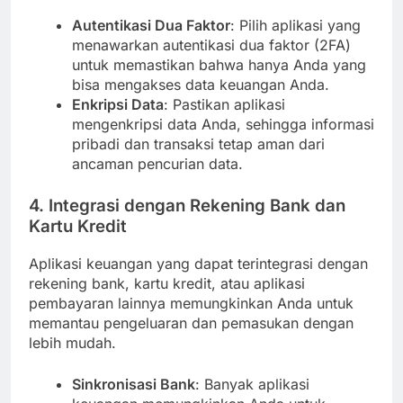
Autentikasi Dua Faktor
: Pilih aplikasi yang
menawarkan autentikasi dua faktor (2FA)
untuk memastikan bahwa hanya Anda yang
bisa mengakses data keuangan Anda.
Enkripsi Data
: Pastikan aplikasi
mengenkripsi data Anda, sehingga informasi
pribadi dan transaksi tetap aman dari
ancaman pencurian data.
4. Integrasi dengan Rekening Bank dan
Kartu Kredit
Aplikasi keuangan yang dapat terintegrasi dengan
rekening bank, kartu kredit, atau aplikasi
pembayaran lainnya memungkinkan Anda untuk
memantau pengeluaran dan pemasukan dengan
lebih mudah.
Sinkronisasi Bank
: Banyak aplikasi