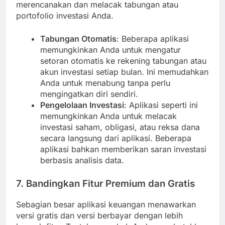
merencanakan dan melacak tabungan atau
portofolio investasi Anda.
Tabungan Otomatis
: Beberapa aplikasi
memungkinkan Anda untuk mengatur
setoran otomatis ke rekening tabungan atau
akun investasi setiap bulan. Ini memudahkan
Anda untuk menabung tanpa perlu
mengingatkan diri sendiri.
Pengelolaan Investasi
: Aplikasi seperti ini
memungkinkan Anda untuk melacak
investasi saham, obligasi, atau reksa dana
secara langsung dari aplikasi. Beberapa
aplikasi bahkan memberikan saran investasi
berbasis analisis data.
7. Bandingkan Fitur Premium dan Gratis
Sebagian besar aplikasi keuangan menawarkan
versi gratis dan versi berbayar dengan lebih