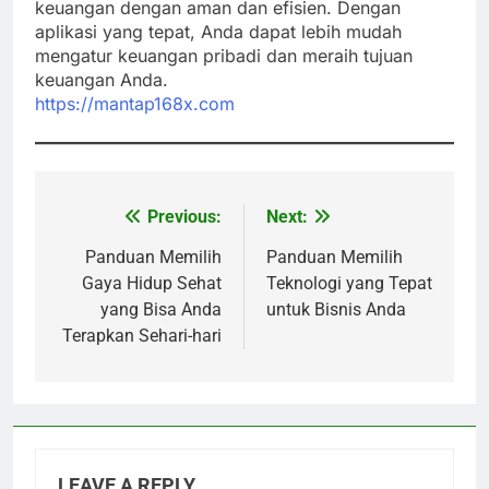
keuangan dengan aman dan efisien. Dengan
aplikasi yang tepat, Anda dapat lebih mudah
mengatur keuangan pribadi dan meraih tujuan
keuangan Anda.
https://mantap168x.com
Previous:
Next:
Post
navigation
Panduan Memilih
Panduan Memilih
Gaya Hidup Sehat
Teknologi yang Tepat
yang Bisa Anda
untuk Bisnis Anda
Terapkan Sehari-hari
LEAVE A REPLY