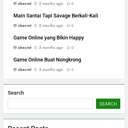
okecrot
2 months ago
0
Main Santai Tapi Savage Berkali-Kali
okecrot
2 months ago
0
Game Online yang Bikin Happy
okecrot
3 months ago
0
Game Online Buat Nongkrong
okecrot
3 months ago
0
Search
SEARCH