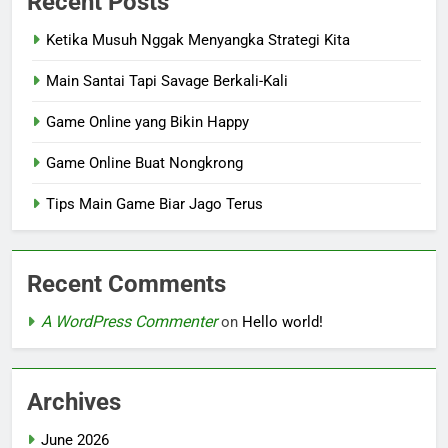
Recent Posts
Ketika Musuh Nggak Menyangka Strategi Kita
Main Santai Tapi Savage Berkali-Kali
Game Online yang Bikin Happy
Game Online Buat Nongkrong
Tips Main Game Biar Jago Terus
Recent Comments
A WordPress Commenter
on
Hello world!
Archives
June 2026