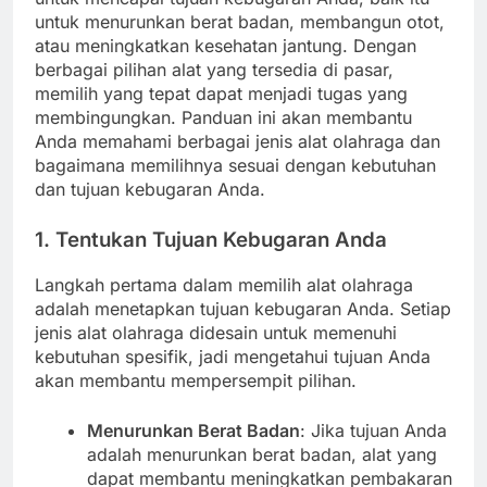
untuk menurunkan berat badan, membangun otot,
atau meningkatkan kesehatan jantung. Dengan
berbagai pilihan alat yang tersedia di pasar,
memilih yang tepat dapat menjadi tugas yang
membingungkan. Panduan ini akan membantu
Anda memahami berbagai jenis alat olahraga dan
bagaimana memilihnya sesuai dengan kebutuhan
dan tujuan kebugaran Anda.
1. Tentukan Tujuan Kebugaran Anda
Langkah pertama dalam memilih alat olahraga
adalah menetapkan tujuan kebugaran Anda. Setiap
jenis alat olahraga didesain untuk memenuhi
kebutuhan spesifik, jadi mengetahui tujuan Anda
akan membantu mempersempit pilihan.
Menurunkan Berat Badan
: Jika tujuan Anda
adalah menurunkan berat badan, alat yang
dapat membantu meningkatkan pembakaran