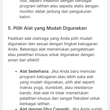
fitur, seperti treadmill dengan berbagai
program latihan atau sepeda statis dengan
monitor detak jantung dan pengukuran
kalori.
5. Pilih Alat yang Mudah Digunakan
Pastikan alat olahraga yang Anda pilih mudah
digunakan dan sesuai dengan tingkat kebugaran
Anda. Beberapa alat memerlukan pengetahuan
atau pelatihan khusus untuk digunakan dengan
aman dan efektif.
Alat Sederhana
: Jika Anda baru memulai
program kebugaran atau lebih suka alat
yang mudah digunakan, pilih alat seperti
matras yoga, dumbbell, atau resistance
bands. Alat-alat ini tidak memerlukan
pelatihan khusus dan sangat fleksibel untuk
berbagai latihan.
Alat dengan Fitur Canggih
: Jika Anda sudah