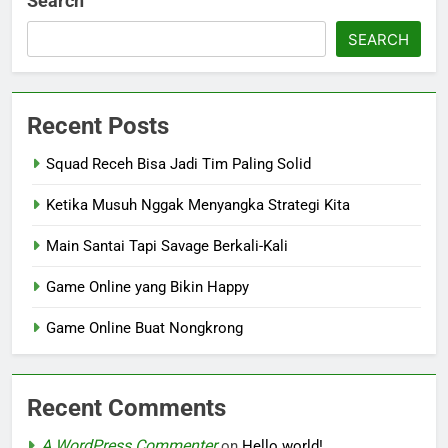
Search
SEARCH
Recent Posts
Squad Receh Bisa Jadi Tim Paling Solid
Ketika Musuh Nggak Menyangka Strategi Kita
Main Santai Tapi Savage Berkali-Kali
Game Online yang Bikin Happy
Game Online Buat Nongkrong
Recent Comments
A WordPress Commenter
on
Hello world!