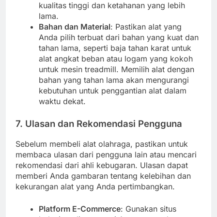
kualitas tinggi dan ketahanan yang lebih
lama.
Bahan dan Material
: Pastikan alat yang
Anda pilih terbuat dari bahan yang kuat dan
tahan lama, seperti baja tahan karat untuk
alat angkat beban atau logam yang kokoh
untuk mesin treadmill. Memilih alat dengan
bahan yang tahan lama akan mengurangi
kebutuhan untuk penggantian alat dalam
waktu dekat.
7. Ulasan dan Rekomendasi Pengguna
Sebelum membeli alat olahraga, pastikan untuk
membaca ulasan dari pengguna lain atau mencari
rekomendasi dari ahli kebugaran. Ulasan dapat
memberi Anda gambaran tentang kelebihan dan
kekurangan alat yang Anda pertimbangkan.
Platform E-Commerce
: Gunakan situs