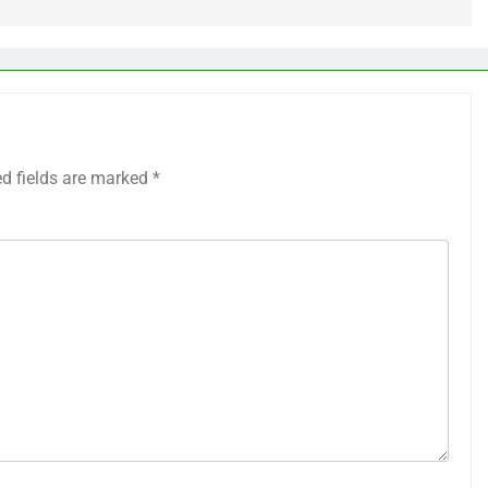
ed fields are marked
*