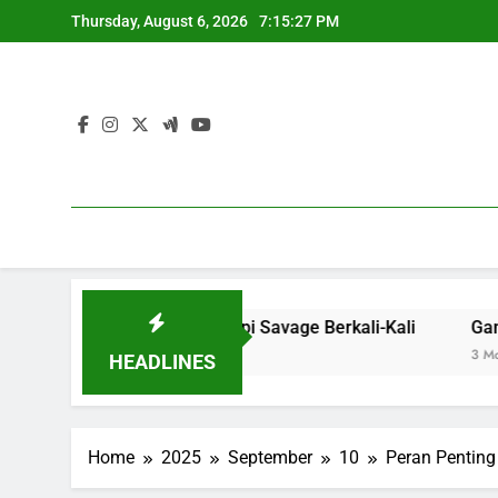
Skip
Thursday, August 6, 2026
7:15:27 PM
to
content
Main Santai Tapi Savage Berkali-Kali
Game Online y
2 Months Ago
3 Months Ago
HEADLINES
Home
2025
September
10
Peran Pentin