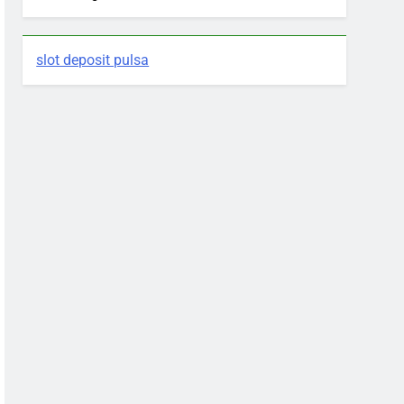
slot deposit pulsa