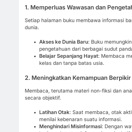
1. Memperluas Wawasan dan Pengeta
Setiap halaman buku membawa informasi bar
dunia.
Akses ke Dunia Baru
: Buku memungkin
pengetahuan dari berbagai sudut pand
Belajar Sepanjang Hayat
: Membaca mem
kelas dan tanpa batas usia.
2. Meningkatkan Kemampuan Berpikir 
Membaca, terutama materi non-fiksi dan anal
secara objektif.
Latihan Otak
: Saat membaca, otak akt
menilai kebenaran suatu informasi.
Menghindari Misinformasi
: Dengan waw