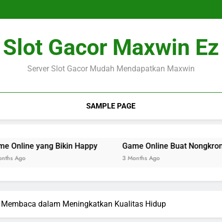
K
K
Slot Gacor Maxwin Ez
Server Slot Gacor Mudah Mendapatkan Maxwin
SAMPLE PAGE
ang Bikin Happy
Game Online Buat Nongkrong
Tip
3 Months Ago
4 M
g Membaca dalam Meningkatkan Kualitas Hidup