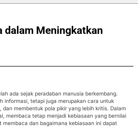
a dalam Meningkatkan
telah ada sejak peradaban manusia berkembang.
 informasi, tetapi juga merupakan cara untuk
an membentuk pola pikir yang lebih kritis. Dalam
al, membaca tetap menjadi kebiasaan yang bernilai
aat membaca dan bagaimana kebiasaan ini dapat