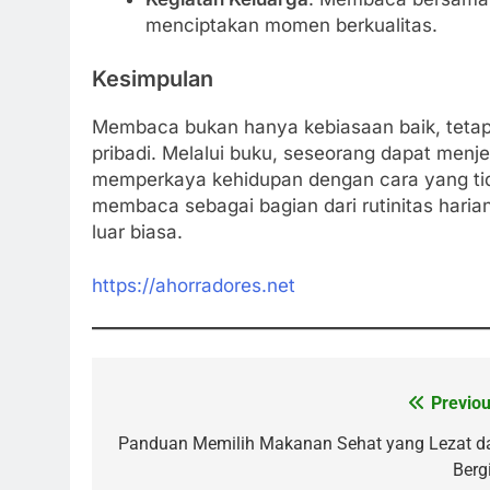
menciptakan momen berkualitas.
Kesimpulan
Membaca bukan hanya kebiasaan baik, tetapi
pribadi. Melalui buku, seseorang dapat men
memperkaya kehidupan dengan cara yang tida
membaca sebagai bagian dari rutinitas har
luar biasa.
https://ahorradores.net
Previou
Post
navigation
Panduan Memilih Makanan Sehat yang Lezat d
Bergi