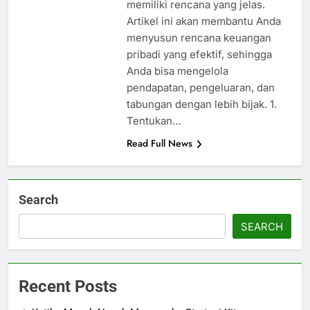
memiliki rencana yang jelas.
Artikel ini akan membantu Anda
menyusun rencana keuangan
pribadi yang efektif, sehingga
Anda bisa mengelola
pendapatan, pengeluaran, dan
tabungan dengan lebih bijak. 1.
Tentukan…
Read Full News
Search
SEARCH
Recent Posts