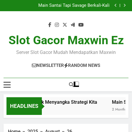
Ketika Musuh Nggak Menyangka Strategi Kita
Skip
Main Santai Tapi Savage Berkali-Kali
to
Game Online yang Bikin Happy
Game Online Buat Nongkrong
content
Ketika Musuh Nggak Menyangka Strategi Kita
Main Santai Tapi Savage Berkali-Kali
Game Online yang Bikin Happy
Slot Gacor Maxwin Ez
Game Online Buat Nongkrong
Server Slot Gacor Mudah Mendapatkan Maxwin
NEWSLETTER
RANDOM NEWS
Ketika Musuh Nggak Menyangka Strategi Kita
Main Santa
HEADLINES
1 Month Ago
2 Months Ag
Home
2025
August
26