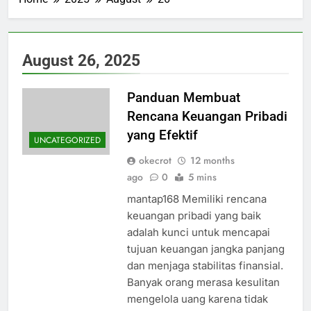
August 26, 2025
Panduan Membuat
Rencana Keuangan Pribadi
yang Efektif
UNCATEGORIZED
okecrot
12 months
ago
0
5 mins
mantap168 Memiliki rencana
keuangan pribadi yang baik
adalah kunci untuk mencapai
tujuan keuangan jangka panjang
dan menjaga stabilitas finansial.
Banyak orang merasa kesulitan
mengelola uang karena tidak