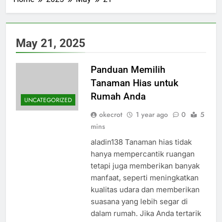
May 21, 2025
Panduan Memilih
Tanaman Hias untuk
Rumah Anda
UNCATEGORIZED
okecrot
1 year ago
0
5
mins
aladin138 Tanaman hias tidak
hanya mempercantik ruangan
tetapi juga memberikan banyak
manfaat, seperti meningkatkan
kualitas udara dan memberikan
suasana yang lebih segar di
dalam rumah. Jika Anda tertarik