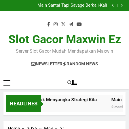
Ketika Musuh Nggak Menyangka Strategi Kita
Skip
Main Santai Tapi Savage Berkali-Kali
to
Game Online yang Bikin Happy
Game Online Buat Nongkrong
content
Ketika Musuh Nggak Menyangka Strategi Kita
Main Santai Tapi Savage Berkali-Kali
Game Online yang Bikin Happy
Slot Gacor Maxwin Ez
Game Online Buat Nongkrong
Server Slot Gacor Mudah Mendapatkan Maxwin
NEWSLETTER
RANDOM NEWS
Ketika Musuh Nggak Menyangka Strategi Kita
Main Sant
HEADLINES
2 Months Ago
2 Months A
Home
2025
May
21