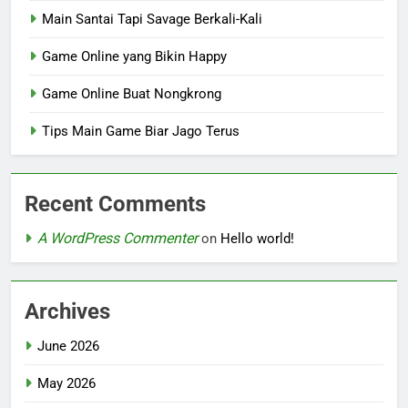
Main Santai Tapi Savage Berkali-Kali
Game Online yang Bikin Happy
Game Online Buat Nongkrong
Tips Main Game Biar Jago Terus
Recent Comments
A WordPress Commenter
on
Hello world!
Archives
June 2026
May 2026