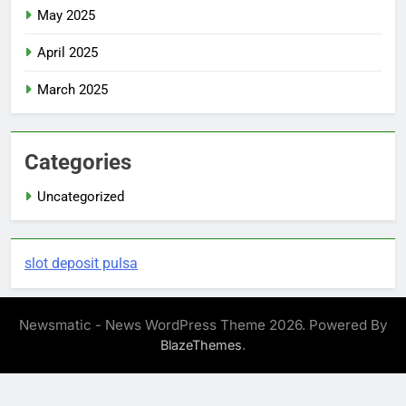
May 2025
April 2025
March 2025
Categories
Uncategorized
slot deposit pulsa
Newsmatic - News WordPress Theme 2026. Powered By
.
BlazeThemes