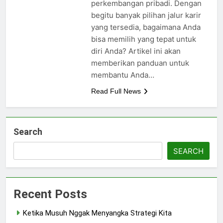
perkembangan pribadi. Dengan
begitu banyak pilihan jalur karir
yang tersedia, bagaimana Anda
bisa memilih yang tepat untuk
diri Anda? Artikel ini akan
memberikan panduan untuk
membantu Anda…
Read Full News
Search
SEARCH
Recent Posts
Ketika Musuh Nggak Menyangka Strategi Kita