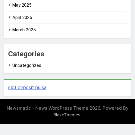
May 2025
April 2025
March 2025
Categories
Uncategorized
slot deposit pulsa
Newsmatic - News WordPress Theme 2026. Powered By
.
BlazeThemes