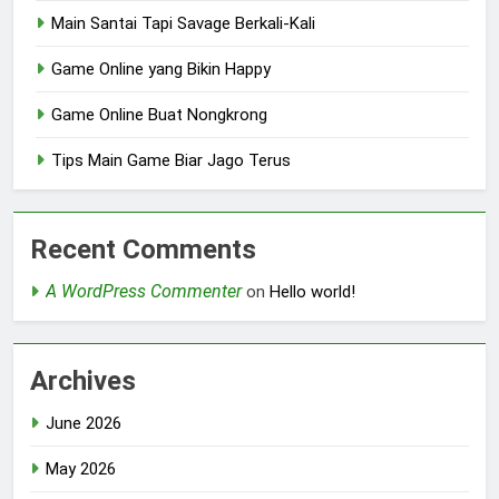
Main Santai Tapi Savage Berkali-Kali
Game Online yang Bikin Happy
Game Online Buat Nongkrong
Tips Main Game Biar Jago Terus
Recent Comments
A WordPress Commenter
on
Hello world!
Archives
June 2026
May 2026