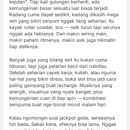
kejutan”. Tiap kali gulungan berhenti, ada
kemungkinan besar sesuatu luar biasa terjadi.
Kadang cuma dapet sedikit, kadang dikasih mega
win yang bikin senyum nggak ilang seharian. Itu
kayak roller coaster, bro — naik turun tapi serunya
nggak ada habisnya. Dan makin sering main,
makin paham ritmenya, makin asik juga nikmatin
tiap detiknya.
Banyak juga yang bilang slot itu bukan cuma
hiburan, tapi juga pelarian kecil dari rutinitas.
Setelah seharian capek kerja, kuliah, atau ngurus
hal-hal yang bikin stress, buka slot bisa jadi cara
paling gampang buat recharge. Musiknya yang
energik, visualnya yang nyala banget, plus
kemungkinan cuan di tiap spin — kombinasi
sempurna buat nge-boost mood malam hari.
Kalau ngomongin soal jackpot gede, sensasinya
tuh beda. Sekali kena, efeknya bisa lama. Nggak