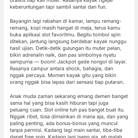
drastis tiap kali muter. Rasanya kayak ngejar
keberuntungan tapi sambil santai dan fun.
Bayangin lagi rebahan di kamar, lampu remang-
remang, kopi masih hangat di meja, terus kamu
buka aplikasi slot favoritmu. Begitu tombol spin
ditekan, jantung langsung berdebar kayak nunggu
hasil ujian. Detik-detik gulungan itu muter pelan,
bikin adrenalin naik, dan pas simbolnya nyatu
sempurna — boom! Jackpot gede nongol di layar.
Rasanya campur antara shock, bahagia, dan
nggak percaya. Momen kayak gitu yang bikin
orang nggak bisa lepas dari sensasi tiap putaran.
Anak muda zaman sekarang emang demen banget
sama hal yang bisa kasih hiburan tapi juga
peluang cuan. Slot online tuh pas banget buat itu.
Nggak ribet, bisa dimainkan di mana aja, dan yang
paling penting, ada bonus-bonus yang muncul
tanpa permisi. Kadang lagi main santai, tiba-tiba
dapet free spin. Kadang lagi iseng aja, eh malah