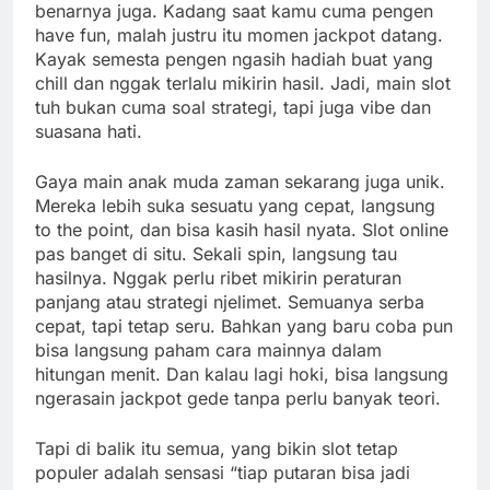
benarnya juga. Kadang saat kamu cuma pengen
have fun, malah justru itu momen jackpot datang.
Kayak semesta pengen ngasih hadiah buat yang
chill dan nggak terlalu mikirin hasil. Jadi, main slot
tuh bukan cuma soal strategi, tapi juga vibe dan
suasana hati.
Gaya main anak muda zaman sekarang juga unik.
Mereka lebih suka sesuatu yang cepat, langsung
to the point, dan bisa kasih hasil nyata. Slot online
pas banget di situ. Sekali spin, langsung tau
hasilnya. Nggak perlu ribet mikirin peraturan
panjang atau strategi njelimet. Semuanya serba
cepat, tapi tetap seru. Bahkan yang baru coba pun
bisa langsung paham cara mainnya dalam
hitungan menit. Dan kalau lagi hoki, bisa langsung
ngerasain jackpot gede tanpa perlu banyak teori.
Tapi di balik itu semua, yang bikin slot tetap
populer adalah sensasi “tiap putaran bisa jadi