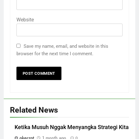
Website
Save my name, email, and website in this
browser for the next time I comment.
Related News
Ketika Musuh Nggak Menyangka Strategi Kita
okecrot
1 month ago
0