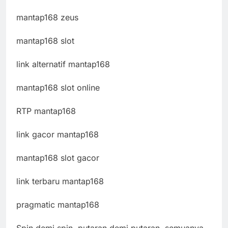
mantap168 zeus
mantap168 slot
link alternatif mantap168
mantap168 slot online
RTP mantap168
link gacor mantap168
mantap168 slot gacor
link terbaru mantap168
pragmatic mantap168