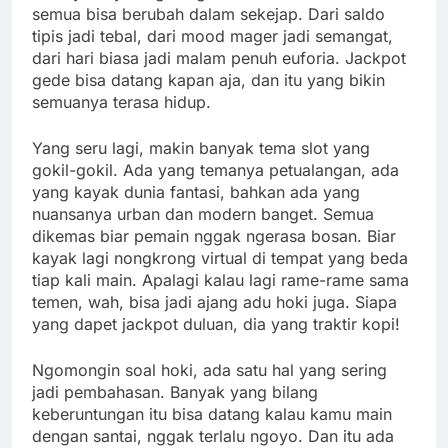
semua bisa berubah dalam sekejap. Dari saldo
tipis jadi tebal, dari mood mager jadi semangat,
dari hari biasa jadi malam penuh euforia. Jackpot
gede bisa datang kapan aja, dan itu yang bikin
semuanya terasa hidup.
Yang seru lagi, makin banyak tema slot yang
gokil-gokil. Ada yang temanya petualangan, ada
yang kayak dunia fantasi, bahkan ada yang
nuansanya urban dan modern banget. Semua
dikemas biar pemain nggak ngerasa bosan. Biar
kayak lagi nongkrong virtual di tempat yang beda
tiap kali main. Apalagi kalau lagi rame-rame sama
temen, wah, bisa jadi ajang adu hoki juga. Siapa
yang dapet jackpot duluan, dia yang traktir kopi!
Ngomongin soal hoki, ada satu hal yang sering
jadi pembahasan. Banyak yang bilang
keberuntungan itu bisa datang kalau kamu main
dengan santai, nggak terlalu ngoyo. Dan itu ada