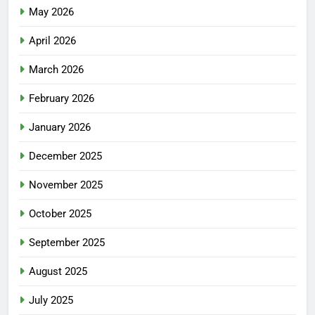
May 2026
April 2026
March 2026
February 2026
January 2026
December 2025
November 2025
October 2025
September 2025
August 2025
July 2025