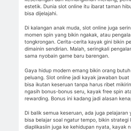
estetik. Dunia slot online itu ibarat taman h
bisa dijelajahi.
Di kalangan anak muda, slot online juga serin
momen spin yang bikin ngakak, atau pengal
tongkrongan. Cerita-cerita kayak gini bikin p
dimainin sendirian. Malah, seringkali pengal
sama nyobain game baru barengan.
Gaya hidup modern emang bikin orang butuh a
peluang. Slot online jadi kayak jawaban buat
bisa ikutan keseruan tanpa harus ribet mikiri
ngasih bonus-bonus seru, kayak free spin a
rewarding. Bonus ini kadang jadi alasan kena
Di balik semua keseruan, ada juga pelajaran 
bisa belajar soal ngatur tempo, bikin strategi
diaplikasiin juga ke kehidupan nyata, kayak