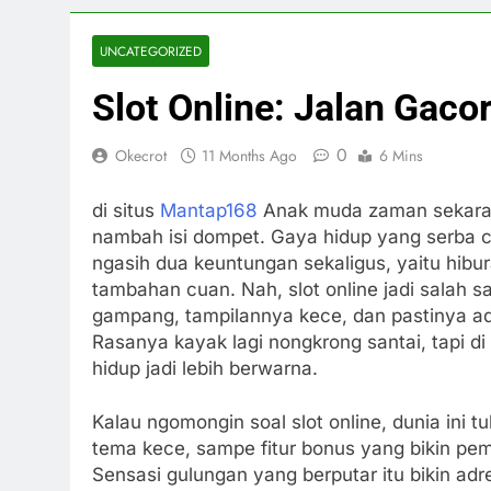
UNCATEGORIZED
Slot Online: Jalan Gaco
0
Okecrot
11 Months Ago
6 Mins
di situs
Mantap168
Anak muda zaman sekarang
nambah isi dompet. Gaya hidup yang serba c
ngasih dua keuntungan sekaligus, yaitu hibu
tambahan cuan. Nah, slot online jadi salah s
gampang, tampilannya kece, dan pastinya ad
Rasanya kayak lagi nongkrong santai, tapi di
hidup jadi lebih berwarna.
Kalau ngomongin soal slot online, dunia ini 
tema kece, sampe fitur bonus yang bikin pemai
Sensasi gulungan yang berputar itu bikin adre