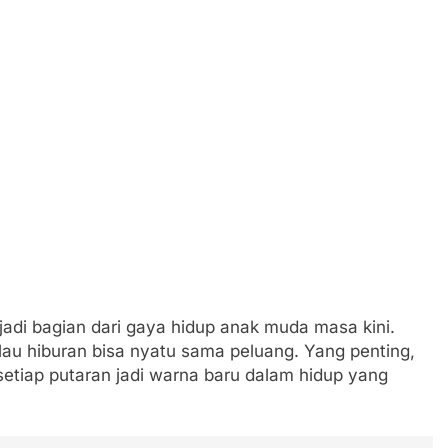
 jadi bagian dari gaya hidup anak muda masa kini.
kalau hiburan bisa nyatu sama peluang. Yang penting,
setiap putaran jadi warna baru dalam hidup yang