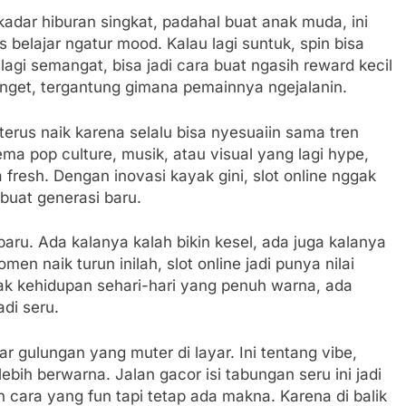
kadar hiburan singkat, padahal buat anak muda, ini
us belajar ngatur mood. Kalau lagi suntuk, spin bisa
lagi semangat, bisa jadi cara buat ngasih reward kecil
el banget, tergantung gimana pemainnya ngejalanin.
e terus naik karena selalu bisa nyesuaiin sama tren
ma pop culture, musik, atau visual yang lagi hype,
 fresh. Dengan inovasi kayak gini, slot online nggak
buat generasi baru.
baru. Ada kalanya kalah bikin kesel, ada juga kalanya
en naik turun inilah, slot online jadi punya nilai
yak kehidupan sehari-hari yang penuh warna, ada
adi seru.
dar gulungan yang muter di layar. Ini tentang vibe,
ebih berwarna. Jalan gacor isi tabungan seru ini jadi
cara yang fun tapi tetap ada makna. Karena di balik