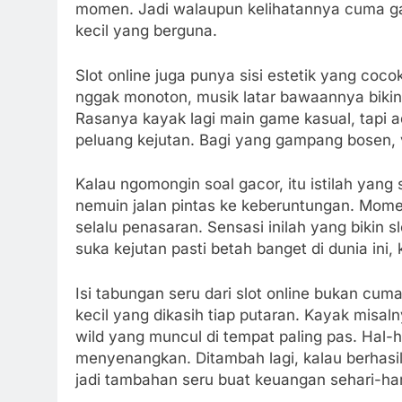
momen. Jadi walaupun kelihatannya cuma game
kecil yang berguna.
Slot online juga punya sisi estetik yang co
nggak monoton, musik latar bawaannya bikin 
Rasanya kayak lagi main game kasual, tapi 
peluang kejutan. Bagi yang gampang bosen, var
Kalau ngomongin soal gacor, itu istilah yan
nemuin jalan pintas ke keberuntungan. Momen
selalu penasaran. Sensasi inilah yang bikin 
suka kejutan pasti betah banget di dunia ini, 
Isi tabungan seru dari slot online bukan cum
kecil yang dikasih tiap putaran. Kayak misal
wild yang muncul di tempat paling pas. Hal-hal 
menyenangkan. Ditambah lagi, kalau berhasil
jadi tambahan seru buat keuangan sehari-har