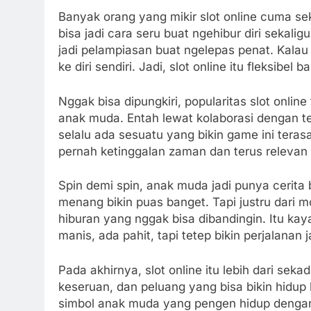
Banyak orang yang mikir slot online cuma se
bisa jadi cara seru buat ngehibur diri sekalig
jadi pelampiasan buat ngelepas penat. Kalau 
ke diri sendiri. Jadi, slot online itu fleksib
Nggak bisa dipungkiri, popularitas slot onlin
anak muda. Entah lewat kolaborasi dengan te
selalu ada sesuatu yang bikin game ini terasa
pernah ketinggalan zaman dan terus relevan 
Spin demi spin, anak muda jadi punya cerita 
menang bikin puas banget. Tapi justru dari mom
hiburan yang nggak bisa dibandingin. Itu ka
manis, ada pahit, tapi tetep bikin perjalanan j
Pada akhirnya, slot online itu lebih dari seka
keseruan, dan peluang yang bisa bikin hidup l
simbol anak muda yang pengen hidup dengan 