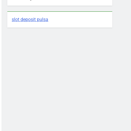
slot deposit pulsa