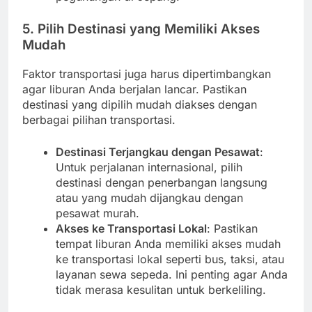
5. Pilih Destinasi yang Memiliki Akses
Mudah
Faktor transportasi juga harus dipertimbangkan
agar liburan Anda berjalan lancar. Pastikan
destinasi yang dipilih mudah diakses dengan
berbagai pilihan transportasi.
Destinasi Terjangkau dengan Pesawat
:
Untuk perjalanan internasional, pilih
destinasi dengan penerbangan langsung
atau yang mudah dijangkau dengan
pesawat murah.
Akses ke Transportasi Lokal
: Pastikan
tempat liburan Anda memiliki akses mudah
ke transportasi lokal seperti bus, taksi, atau
layanan sewa sepeda. Ini penting agar Anda
tidak merasa kesulitan untuk berkeliling.