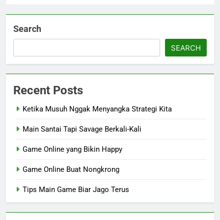
Search
SEARCH
Recent Posts
Ketika Musuh Nggak Menyangka Strategi Kita
Main Santai Tapi Savage Berkali-Kali
Game Online yang Bikin Happy
Game Online Buat Nongkrong
Tips Main Game Biar Jago Terus