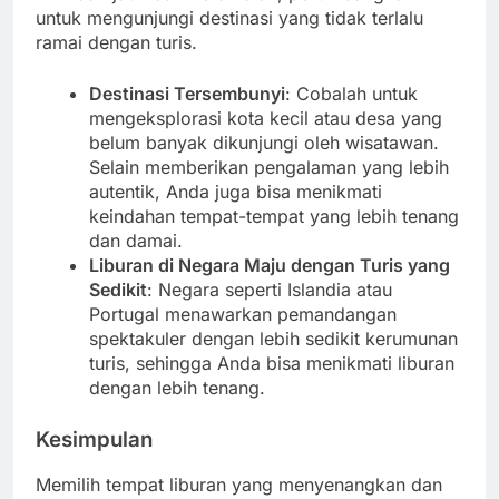
untuk mengunjungi destinasi yang tidak terlalu
ramai dengan turis.
Destinasi Tersembunyi
: Cobalah untuk
mengeksplorasi kota kecil atau desa yang
belum banyak dikunjungi oleh wisatawan.
Selain memberikan pengalaman yang lebih
autentik, Anda juga bisa menikmati
keindahan tempat-tempat yang lebih tenang
dan damai.
Liburan di Negara Maju dengan Turis yang
Sedikit
: Negara seperti Islandia atau
Portugal menawarkan pemandangan
spektakuler dengan lebih sedikit kerumunan
turis, sehingga Anda bisa menikmati liburan
dengan lebih tenang.
Kesimpulan
Memilih tempat liburan yang menyenangkan dan