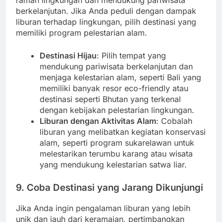
berkelanjutan. Jika Anda peduli dengan dampak
liburan terhadap lingkungan, pilih destinasi yang
memiliki program pelestarian alam.
Destinasi Hijau
: Pilih tempat yang
mendukung pariwisata berkelanjutan dan
menjaga kelestarian alam, seperti Bali yang
memiliki banyak resor eco-friendly atau
destinasi seperti Bhutan yang terkenal
dengan kebijakan pelestarian lingkungan.
Liburan dengan Aktivitas Alam
: Cobalah
liburan yang melibatkan kegiatan konservasi
alam, seperti program sukarelawan untuk
melestarikan terumbu karang atau wisata
yang mendukung kelestarian satwa liar.
9. Coba Destinasi yang Jarang Dikunjungi
Jika Anda ingin pengalaman liburan yang lebih
unik dan jauh dari keramaian, pertimbangkan