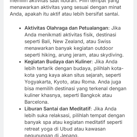
memilih aktivitas saat liburan. Pilih tempat yang
menawarkan aktivitas yang sesuai dengan minat
Anda, apakah itu aktif atau lebih bersifat santai.
Aktivitas Olahraga dan Petualangan
: Jika
Anda menikmati aktivitas fisik, destinasi
seperti Bali, New Zealand, atau Swiss
menawarkan banyak kegiatan outdoor
seperti hiking, arung jeram, atau skydiving.
Kegiatan Budaya dan Kuliner
: Jika Anda
lebih tertarik dengan budaya, pilihlah kota-
kota yang kaya akan situs sejarah, seperti
Yogyakarta, Kyoto, atau Roma. Anda juga
bisa memilih destinasi yang terkenal dengan
kuliner khasnya, seperti Bangkok atau
Barcelona.
Liburan Santai dan Meditatif
: Jika Anda
lebih suka relaksasi, pilihlah tempat dengan
banyak spa atau kegiatan meditatif seperti
retreat yoga di Ubud atau kawasan
pegunungan di Jepang.