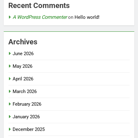
Recent Comments
A WordPress Commenter
on
Hello world!
Archives
June 2026
May 2026
April 2026
March 2026
February 2026
January 2026
December 2025